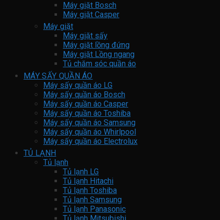
Máy giặt Bosch
Máy giặt Casper
Máy giặt
Máy giặt sấy
Máy giặt lồng đứng
Máy giặt Lồng ngang
Tủ chăm sóc quần áo
MÁY SẤY QUẦN ÁO
Máy sấy quần áo LG
Máy sấy quần áo Bosch
Máy sấy quần áo Casper
Máy sấy quần áo Toshiba
Máy sấy quần áo Samsung
Máy sấy quần áo Whirlpool
Máy sấy quần áo Electrolux
TỦ LẠNH
Tủ lạnh
Tủ lạnh LG
Tủ lạnh Hitachi
Tủ lạnh Toshiba
Tủ lạnh Samsung
Tủ lạnh Panasonic
Tủ lạnh Mitsubishi