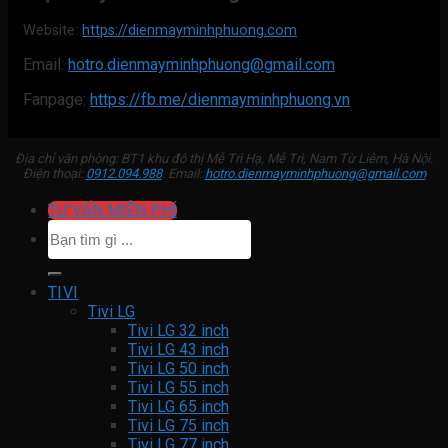
Website:
https://dienmayminhphuong.com
Email:
hotro.dienmayminhphuong@gmail.com
Fanpage:
https://fb.me/dienmayminhphuong.vn
Địa chỉ văn phòng: BT1 khu đô thị Mễ Trì Hạ, Mễ Trì, Nam Từ Liêm, Hà Nội.
Điện thoại:
0912.094.988
. Email:
hotro.dienmayminhphuong@gmail.com
TƯ VẤN MIỄN PHÍ
Tìm
kiếm:
TIVI
Tivi LG
Tivi LG 32 inch
Tivi LG 43 inch
Tivi LG 50 inch
Tivi LG 55 inch
Tivi LG 65 inch
Tivi LG 75 inch
Tivi LG 77 inch