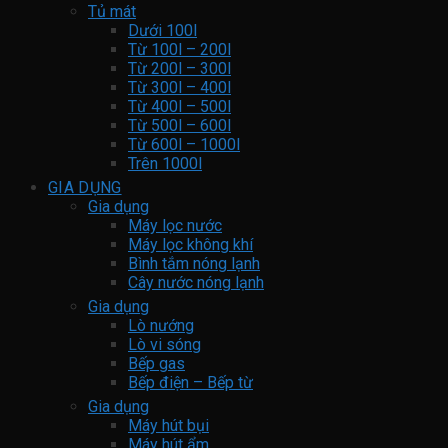
Tủ mát
Dưới 100l
Từ 100l – 200l
Từ 200l – 300l
Từ 300l – 400l
Từ 400l – 500l
Từ 500l – 600l
Từ 600l – 1000l
Trên 1000l
GIA DỤNG
Gia dụng
Máy lọc nước
Máy lọc không khí
Bình tắm nóng lạnh
Cây nước nóng lạnh
Gia dụng
Lò nướng
Lò vi sóng
Bếp gas
Bếp điện – Bếp từ
Gia dụng
Máy hút bụi
Máy hút ẩm