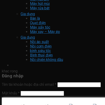
Máy hút mùi
Máy rửa bát
Gia dụng
Bàn là
Quạt điện
Máy sấy tóc
Máy xay – Máy ép
Gia dụng
Nồi áp suất
Nồi cơm điện
bình siêu tốc
Bình thuỷ điện
Nồi chiên không dầu
khac rong
Đăng nhập
Tên tài khoản hoặc địa chỉ email
*
Mật khẩu
*
Ghi nhớ mật khẩu
Đăng nhập