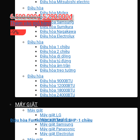
Điều hòa Mitsubishi electric
Điều hòa
Điều hòa Midea
Giá
Giá
6.590.000
₫
5.290.000
₫
Điều hòa Sharp
Điều hòa Samsung
gốc
hiện
Thêm vào giỏ hàng
Điều hòa Sumikura
là:
tại
Điều hòa Nagakawa
-9%
Điều hòa Electrolux
6.590.000₫.
là:
Điều hòa
5.290.000₫.
Điều hòa 1 chiều
Điều hòa 2 chiều
Điều hòa di dộng
Điều hòa tủ đứng
Điều hòa âm trần
Điều hòa treo tường
Điều hòa
Điều hòa 9000BTU
Điều hòa 12000BTU
Điều hòa 18000BTU
Điều hòa 24000BTU
MÁY GIẶT
Máy giặt
Máy giặt LG
Máy giặt Toshiba
Điều hòa Funiki HSC12TMU-1.5HP-1 chiều
Máy giặt Samsung
Máy giặt Panasonic
Máy giặt Electrolux
Máy giặt