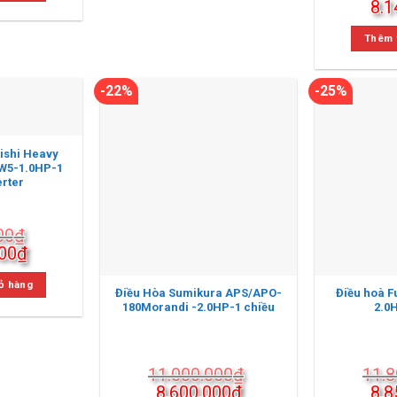
Giá
8.1
00₫.
là:
gố
7.940.000₫.
là:
Thêm 
9.1
-22%
-25%
ishi Heavy
W5-1.0HP-1
erter
00
₫
Giá
00
₫
hiện
tại
ỏ hàng
Điều Hòa Sumikura APS/APO-
Điều hoà
00₫.
là:
180Morandi -2.0HP-1 chiều
2.0
8.440.000₫.
11.000.000
₫
11.8
Giá
Giá
Giá
8.600.000
₫
8.8