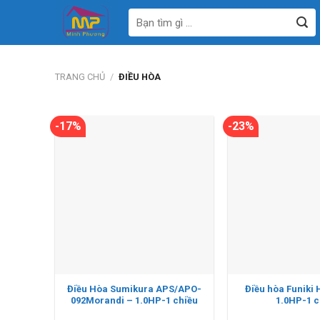
Bỏ
Tìm
qua
kiếm:
nội
dung
TRANG CHỦ
/
ĐIỀU HÒA
-17%
-23%
Điều Hòa Sumikura APS/APO-
Điều hòa Funiki
092Morandi – 1.0HP-1 chiều
1.0HP-1 c