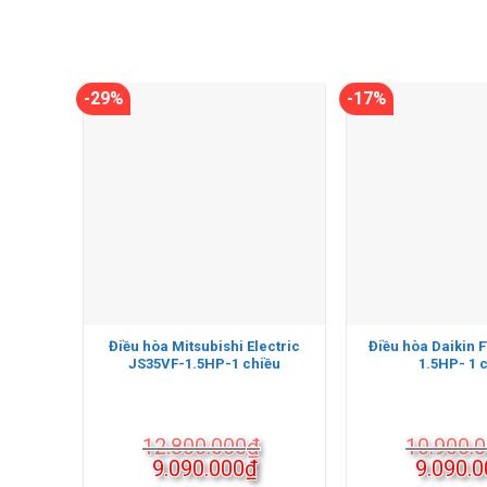
-29%
-17%
Điều hòa Mitsubishi Electric
Điều hòa Daikin 
JS35VF-1.5HP-1 chiều
1.5HP- 1 
12.800.000
₫
10.900.
Giá
Giá
Giá
9.090.000
₫
9.090.0