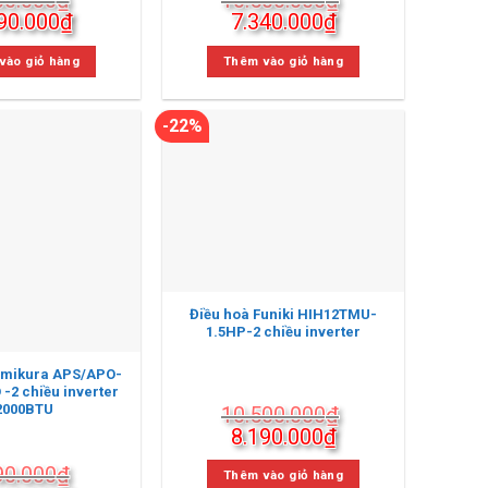
Giá
Giá
Giá
90.000
₫
7.340.000
₫
c
hiện
gốc
hiện
tại
là:
tại
vào giỏ hàng
Thêm vào giỏ hàng
00.000₫.
là:
10.500.000₫.
là:
6.990.000₫.
7.340.000₫.
-22%
Điều hoà Funiki HIH12TMU-
1.5HP-2 chiều inverter
umikura APS/APO-
-2 chiều inverter
2000BTU
10.500.000
₫
Giá
Giá
8.190.000
₫
gốc
hiện
90.000
₫
là:
tại
Thêm vào giỏ hàng