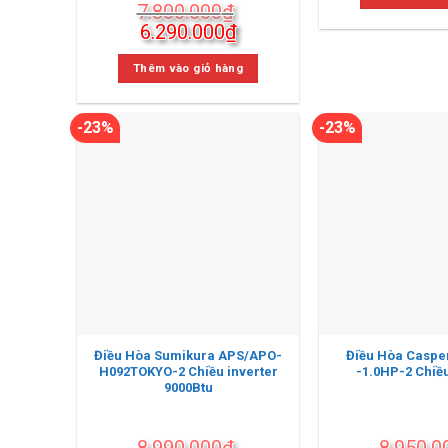
7.800.000
₫
7.590.0
Giá
Giá
6.290.000
₫
gốc
hiện
là:
tại
Thêm vào giỏ hàng
7.800.000₫.
là:
6.290.000₫.
-23%
-23%
Điều Hòa Sumikura APS/APO-
Điều Hòa Caspe
H092TOKYO-2 Chiều inverter
-1.0HP-2 Chiều
9000Btu
8.990.000
₫
8.950.0