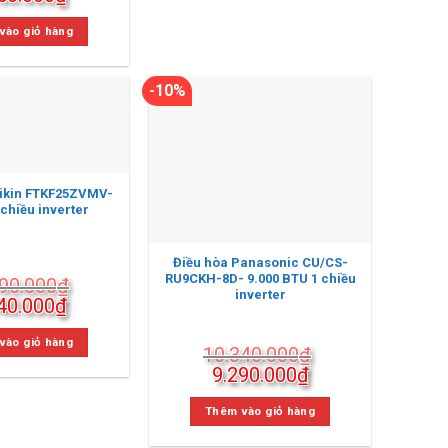
9.040.000₫.
c
hiện
tại
vào giỏ hàng
800.000₫.
là:
8.850.000₫.
-10%
aikin FTKF25ZVMV-
chiều inverter
Điều hòa Panasonic CU/CS-
RU9CKH-8D- 9.000 BTU 1 chiều
90.000
₫
inverter
Giá
40.000
₫
c
hiện
tại
vào giỏ hàng
10.340.000
₫
290.000₫.
là:
Giá
Giá
9.290.000
₫
9.240.000₫.
gốc
hiện
là:
tại
Thêm vào giỏ hàng
10.340.000₫.
là: