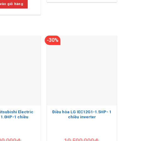
tại
6.840.000₫.
vào giỏ hàng
40.000₫.
là:
6.690.000₫.
-30%
tsubishi Electric
Điều hòa LG IEC12G1-1.5HP- 1
 1.0HP-1 chiều
chiều inverter
00.000
₫
10.500.000
₫