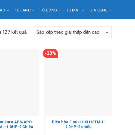
 ÁO
TỦ LẠNH
TỦ ĐÔNG
TỦ MÁT
GIA DỤNG
a 127 kết quả
-23%
umikura APS/APO-
Điều hòa Funiki HSH10TMU-
i -1.0HP-2 Chiều
1.0HP-2 chiều