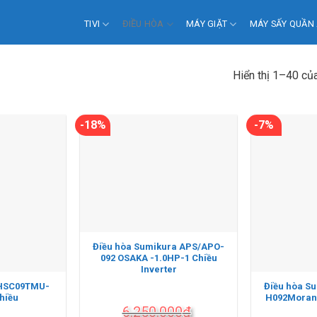
TIVI
ĐIỀU HÒA
MÁY GIẶT
MÁY SẤY QUẦN
Hiển thị 1–40 củ
-18%
-7%
Điều hòa Sumikura APS/APO-
092 OSAKA -1.0HP-1 Chiều
Inverter
 HSC09TMU-
Điều hòa S
hiều
H092Morand
6.250.000
₫