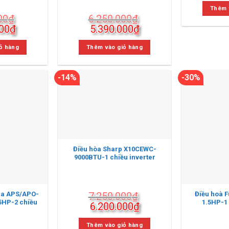
là:
Thêm 
00
₫
6.250.000
₫
6.5
Giá
Giá
Giá
00
₫
5.390.000
₫
hiện
gốc
hiện
tại
là:
tại
ỏ hàng
Thêm vào giỏ hàng
00₫.
là:
6.250.000₫.
là:
5.340.000₫.
5.390.000₫.
-14%
-30%
Điều hòa Sharp X10CEWC-
9000BTU-1 chiều inverter
7.250.000
₫
ra APS/APO-
Điều hoà 
5HP-2 chiều
1.5HP-1 
Giá
Giá
6.200.000
₫
gốc
hiện
là:
tại
Thêm vào giỏ hàng