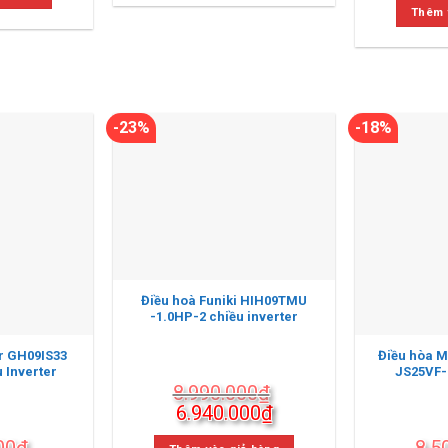
6.640.000₫.
là:
Thêm 
00₫.
là:
7.7
6.540.000₫.
-23%
-18%
Điều hoà Funiki HIH09TMU
-1.0HP-2 chiều inverter
r GH09IS33
Điều hòa Mi
 Inverter
JS25VF-
8.990.000
₫
Giá
Giá
6.940.000
₫
gốc
hiện
00
₫
8.5