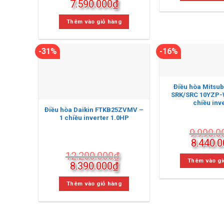
Giá
Giá
7.590.000
₫
8.990.0
gốc
hiện
là:
tại
Thêm vào giỏ hàng
9.800.000₫.
là:
7.590.000₫.
-31%
-16%
Điều hòa Mitsub
SRK/SRC 10YZP-
chiều inv
Điều hòa Daikin FTKB25ZVMV –
1 chiều inverter 1.0HP
9.990.0
Giá
8.440.0
gốc
12.200.000
₫
là:
Thêm vào gi
Giá
Giá
8.390.000
₫
9.990.0
gốc
hiện
là:
tại
Thêm vào giỏ hàng
12.200.000₫.
là:
8.390.000₫.