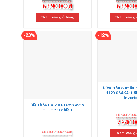
Giá
Giá
Giá
6.890.000
₫
6.890.0
gốc
hiện
gốc
là:
tại
là:
Thêm vào giỏ hàng
Thêm vào gi
8.990.000₫.
là:
8.950.0
6.890.000₫.
-23%
-12%
Điều Hòa Sumiku
H120 OSAKA-1.5
Invert
Điều hòa Daikin FTF25XAV1V
-1.0HP-1 chiều
8.990.0
Giá
7.940.0
gốc
9.800.000
₫
là:
Thêm vào gi