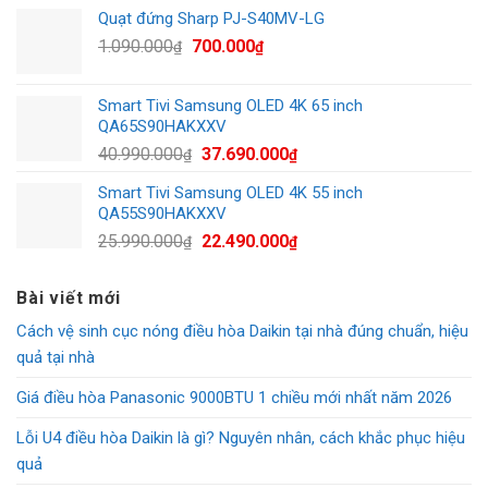
là:
tại
Quạt đứng Sharp PJ-S40MV-LG
490.000₫.
là:
Giá
Giá
1.090.000
700.000
₫
₫
250.000₫.
gốc
hiện
là:
tại
Smart Tivi Samsung OLED 4K 65 inch
1.090.000₫.
là:
QA65S90HAKXXV
700.000₫.
Giá
Giá
40.990.000
37.690.000
₫
₫
gốc
hiện
Smart Tivi Samsung OLED 4K 55 inch
là:
tại
QA55S90HAKXXV
40.990.000₫.
là:
Giá
Giá
25.990.000
22.490.000
₫
₫
37.690.000₫.
gốc
hiện
là:
tại
Bài viết mới
25.990.000₫.
là:
Cách vệ sinh cục nóng điều hòa Daikin tại nhà đúng chuẩn, hiệu
22.490.000₫.
quả tại nhà
Giá điều hòa Panasonic 9000BTU 1 chiều mới nhất năm 2026
Lỗi U4 điều hòa Daikin là gì? Nguyên nhân, cách khắc phục hiệu
quả