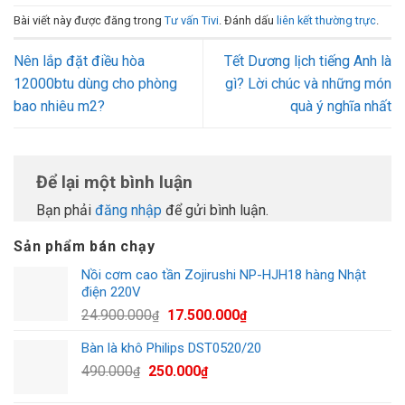
Bài viết này được đăng trong
Tư vấn Tivi
. Đánh dấu
liên kết thường trực
.
Nên lắp đặt điều hòa
Tết Dương lịch tiếng Anh là
12000btu dùng cho phòng
gì? Lời chúc và những món
bao nhiêu m2?
quà ý nghĩa nhất
Để lại một bình luận
Bạn phải
đăng nhập
để gửi bình luận.
Sản phẩm bán chạy
Nồi cơm cao tần Zojirushi NP-HJH18 hàng Nhật
điện 220V
Giá
Giá
24.900.000
17.500.000
₫
₫
gốc
hiện
Bàn là khô Philips DST0520/20
là:
tại
Giá
Giá
490.000
250.000
24.900.000₫.
là:
₫
₫
gốc
hiện
17.500.000₫.