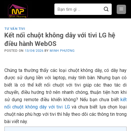
Bỏ
Tìm
qua
kiếm:
nội
dung
TƯ VẤN TIVI
Kết nối chuột không dây với tivi LG hệ
điều hành WebOS
POSTED ON
13/04/2026
BY
MINH PHƯƠNG
Chúng ta thường thấy các loại chuột không dây, có dây hay
được sử dụng liền với laptop, máy tính bàn. Nhưng bạn có
biết là có thể kết nối chuột với tivi giúp các thao tác di
chuyển, điều hướng trở nên nhanh chóng, thuận tiện hơn khi
sử dụng remote điều khiển không? Nếu bạn chưa biết
kết
nối chuột không dây với tivi LG
và chưa biết lựa chọn loại
chuột nào phù hợp với tivi thì hãy theo dõi các thông tin trong
bài viết này.