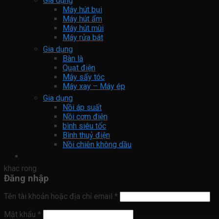
Gia dụng
Máy hút bụi
Máy hút ẩm
Máy hút mùi
Máy rửa bát
Gia dụng
Bàn là
Quạt điện
Máy sấy tóc
Máy xay – Máy ép
Gia dụng
Nồi áp suất
Nồi cơm điện
bình siêu tốc
Bình thuỷ điện
Nồi chiên không dầu
khac rong
Đăng nhập
Tên tài khoản hoặc địa chỉ email
*
Mật khẩu
*