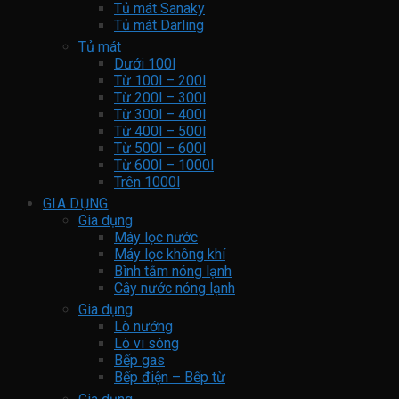
Tủ mát Sanaky
Tủ mát Darling
Tủ mát
Dưới 100l
Từ 100l – 200l
Từ 200l – 300l
Từ 300l – 400l
Từ 400l – 500l
Từ 500l – 600l
Từ 600l – 1000l
Trên 1000l
GIA DỤNG
Gia dụng
Máy lọc nước
Máy lọc không khí
Bình tắm nóng lạnh
Cây nước nóng lạnh
Gia dụng
Lò nướng
Lò vi sóng
Bếp gas
Bếp điện – Bếp từ