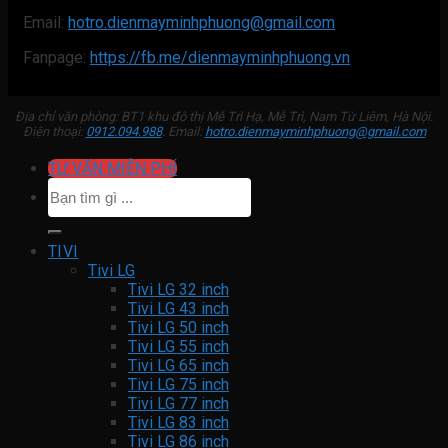
Email:
hotro.dienmayminhphuong@gmail.com
Fanpage:
https://fb.me/dienmayminhphuong.vn
Địa chỉ văn phòng: BT1 khu đô thị Mễ Trì Hạ, Mễ Trì, Nam Từ Liêm, Hà Nội.
Điện thoại:
0912.094.988
. Email:
hotro.dienmayminhphuong@gmail.com
TƯ VẤN MIỄN PHÍ
Tìm
kiếm:
TIVI
Tivi LG
Tivi LG 32 inch
Tivi LG 43 inch
Tivi LG 50 inch
Tivi LG 55 inch
Tivi LG 65 inch
Tivi LG 75 inch
Tivi LG 77 inch
Tivi LG 83 inch
Tivi LG 86 inch