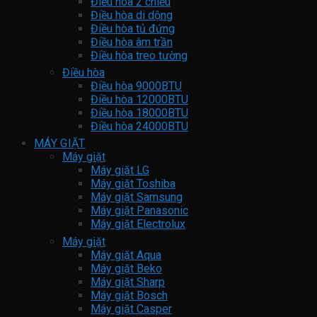
Điều hòa 2 chiều
Điều hòa di dộng
Điều hòa tủ đứng
Điều hòa âm trần
Điều hòa treo tường
Điều hòa
Điều hòa 9000BTU
Điều hòa 12000BTU
Điều hòa 18000BTU
Điều hòa 24000BTU
MÁY GIẶT
Máy giặt
Máy giặt LG
Máy giặt Toshiba
Máy giặt Samsung
Máy giặt Panasonic
Máy giặt Electrolux
Máy giặt
Máy giặt Aqua
Máy giặt Beko
Máy giặt Sharp
Máy giặt Bosch
Máy giặt Casper