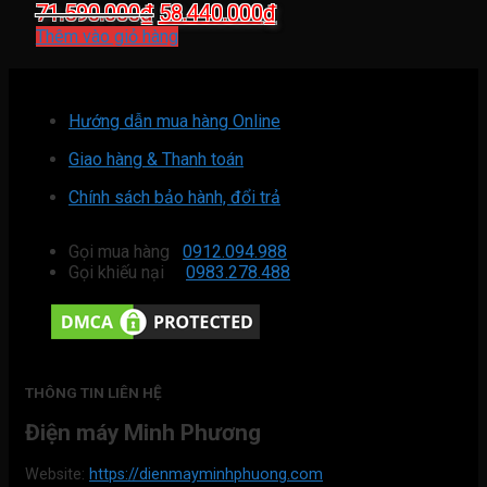
Giá
Giá
71.590.000
₫
58.440.000
₫
gốc
hiện
Thêm vào giỏ hàng
là:
tại
71.590.000₫.
là:
58.440.000₫.
Hướng dẫn mua hàng Online
Giao hàng & Thanh toán
Chính sách bảo hành, đổi trả
Gọi mua hàng
0912.094.988
Gọi khiếu nại
0983.278.488
THÔNG TIN LIÊN HỆ
Điện máy Minh Phương
Website:
https://dienmayminhphuong.com