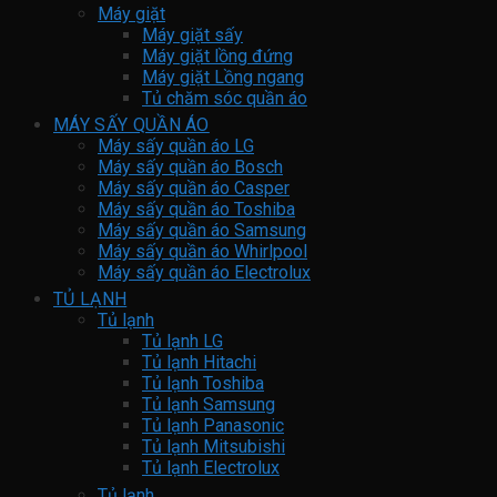
Máy giặt
Máy giặt sấy
Máy giặt lồng đứng
Máy giặt Lồng ngang
Tủ chăm sóc quần áo
MÁY SẤY QUẦN ÁO
Máy sấy quần áo LG
Máy sấy quần áo Bosch
Máy sấy quần áo Casper
Máy sấy quần áo Toshiba
Máy sấy quần áo Samsung
Máy sấy quần áo Whirlpool
Máy sấy quần áo Electrolux
TỦ LẠNH
Tủ lạnh
Tủ lạnh LG
Tủ lạnh Hitachi
Tủ lạnh Toshiba
Tủ lạnh Samsung
Tủ lạnh Panasonic
Tủ lạnh Mitsubishi
Tủ lạnh Electrolux
Tủ lạnh