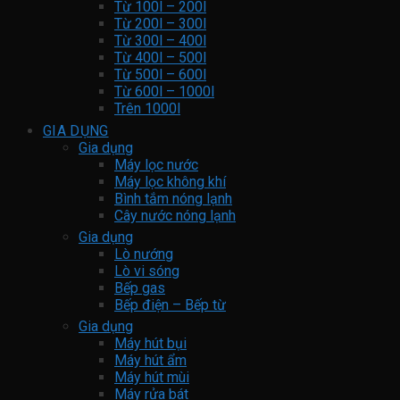
Từ 100l – 200l
Từ 200l – 300l
Từ 300l – 400l
Từ 400l – 500l
Từ 500l – 600l
Từ 600l – 1000l
Trên 1000l
GIA DỤNG
Gia dụng
Máy lọc nước
Máy lọc không khí
Bình tắm nóng lạnh
Cây nước nóng lạnh
Gia dụng
Lò nướng
Lò vi sóng
Bếp gas
Bếp điện – Bếp từ
Gia dụng
Máy hút bụi
Máy hút ẩm
Máy hút mùi
Máy rửa bát