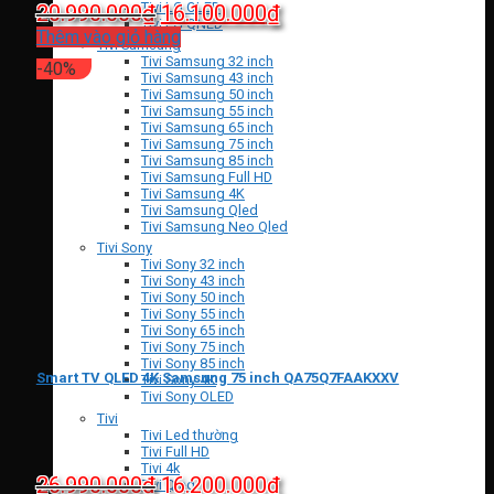
Giá
Giá
Tivi LG OLED
20.990.000
₫
16.100.000
₫
Tivi LG QNED
gốc
hiện
Thêm vào giỏ hàng
Tivi Samsung
là:
tại
Tivi Samsung 32 inch
-40%
Tivi Samsung 43 inch
20.990.000₫.
là:
Tivi Samsung 50 inch
Tivi Samsung 55 inch
16.100.000₫.
Tivi Samsung 65 inch
Tivi Samsung 75 inch
Tivi Samsung 85 inch
Tivi Samsung Full HD
Tivi Samsung 4K
Tivi Samsung Qled
Tivi Samsung Neo Qled
Tivi Sony
Tivi Sony 32 inch
Tivi Sony 43 inch
Tivi Sony 50 inch
Tivi Sony 55 inch
Tivi Sony 65 inch
Tivi Sony 75 inch
Tivi Sony 85 inch
Smart TV QLED 4K Samsung 75 inch QA75Q7FAAKXXV
Tivi Sony 4K
Tivi Sony OLED
Tivi
Tivi Led thường
Tivi Full HD
Tivi 4k
Giá
Giá
26.990.000
₫
16.200.000
₫
Tivi Qled