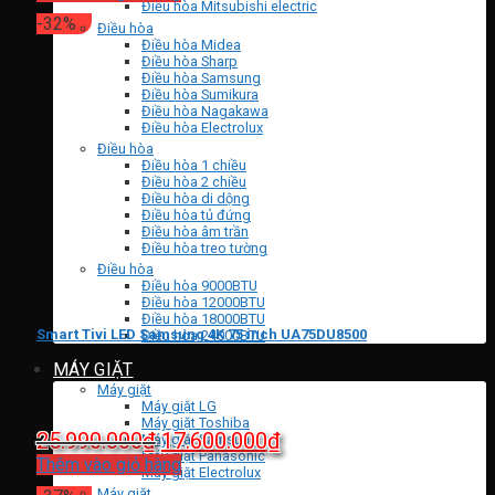
Điều hòa Mitsubishi electric
là:
tại
-32%
Điều hòa
26.900.000₫.
là:
Điều hòa Midea
Điều hòa Sharp
16.840.000₫.
Điều hòa Samsung
Điều hòa Sumikura
Điều hòa Nagakawa
Điều hòa Electrolux
Điều hòa
Điều hòa 1 chiều
Điều hòa 2 chiều
Điều hòa di dộng
Điều hòa tủ đứng
Điều hòa âm trần
Điều hòa treo tường
Điều hòa
Điều hòa 9000BTU
Điều hòa 12000BTU
Điều hòa 18000BTU
Smart Tivi LED Samsung 4K 75 inch UA75DU8500
Điều hòa 24000BTU
MÁY GIẶT
Máy giặt
Máy giặt LG
Máy giặt Toshiba
Giá
Giá
25.990.000
₫
17.600.000
₫
Máy giặt Samsung
Máy giặt Panasonic
gốc
hiện
Thêm vào giỏ hàng
Máy giặt Electrolux
là:
tại
Máy giặt