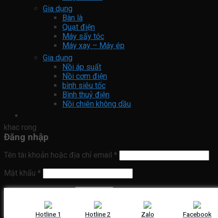
Gia dụng
Bàn là
Quạt điện
Máy sấy tóc
Máy xay – Máy ép
Gia dụng
Nồi áp suất
Nồi cơm điện
bình siêu tốc
Bình thuỷ điện
Nồi chiên không dầu
khac rong
Đăng nhập
Tên tài khoản hoặc địa chỉ email
*
Mật khẩu
*
Ghi nhớ mật khẩu
Đăng nhập
Quên mật khẩu?
Hotline 1
Hotline 2
Zalo
Facebook