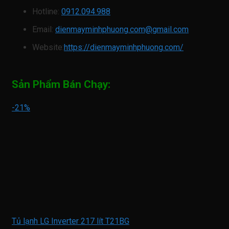
Hotline:
0912.094.988
Email:
dienmayminhphuong.com@gmail.com
Website:
https://dienmayminhphuong.com/
Sản Phẩm Bán Chạy:
-21%
Tủ lạnh LG Inverter 217 lít T21BG