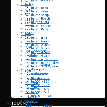
525 lít
Tủ lạnh
563 lít
Tủ lạnh Beko
571 lít
Tủ lạnh Aqua
578 lít
Tủ lạnh sharp
Tủ lạnh Bosch
621 lít
Tủ lạnh Funiki
650 lít
Tủ lạnh Casper
653 lít
Tủ lạnh Darling
656 lít
Tủ lạnh
665 lít
Tủ lạnh mini
Tủ lạnh 1 cánh
8 triệu-10 triệu
Tủ lạnh 2 cánh
Dưới 100l
Tủ lạnh 3 cánh
Gợi ý cho bạn
Tủ lạnh 4 cánh
invereter
Tủ lạnh 6 cánh
Tủ lạnh ngăn đá trên
inverter
Tủ lạnh ngăn đá dưới
Làm đá tự động
Tủ lạnh Side by side
Lấy đá ngoài
Tủ lạnh
Lấy nước ngoài
Dưới 100l
mặt gương
Từ 100l – 200l
Từ 200l – 300l
mặt kính
Từ 300l – 400l
mặt thép
Từ 400l – 500l
màu bạc
Từ 500l – 600l
Từ 600l – 1000l
màu đen
Nanoe X
TỦ ĐÔNG
Ngăn chân không