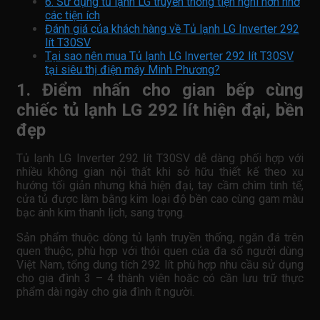
6. Sử dụng tủ lạnh LG truyền thống tiện nghi hơn nhờ
các tiện ích
Đánh giá của khách hàng về Tủ lạnh LG Inverter 292
lít T30SV
Tại sao nên mua Tủ lạnh LG Inverter 292 lít T30SV
tại siêu thị điện máy Minh Phương?
1. Điểm nhấn cho gian bếp cùng
chiếc tủ lạnh LG 292 lít hiện đại, bền
đẹp
Tủ lạnh LG Inverter 292 lít T30SV dễ dàng phối hợp với
nhiều không gian nội thất khi sở hữu thiết kế theo xu
hướng tối giản nhưng khá hiện đại, tay cầm chìm tinh tế,
cửa tủ được làm bằng kim loại độ bền cao cùng gam màu
bạc ánh kim thanh lịch, sang trọng.
Sản phẩm thuộc dòng tủ lạnh truyền thống, ngăn đá trên
quen thuộc, phù hợp với thói quen của đa số người dùng
Việt Nam, tổng dung tích 292 lít phù hợp nhu cầu sử dụng
cho gia đình 3 – 4 thành viên hoăc có cần lưu trữ thực
phẩm dài ngày cho gia đình ít người.