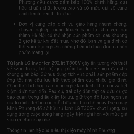
Phương đều được đảm bảo 100% chính hãng, đạt
tiêu chuẩn chất lượng cao và có mức giá vô cùng
cạnh tranh trên thị trường.
Đơn vị cung cấp dịch vụ giao hàng nhanh chóng,
chuyên nghiệp, riêng khách hàng tại khu vực nội
thành Hà Nội có thể nhận sản phẩm chỉ sau khoảng
2 giờ kể từ khi đặt mua. Nhờ đó, bạn và gia đình có
thể sớm trải nghiệm những tiện ích hiện đại mà sản
phẩm mang lại.
Tủ lạnh LG Inverter 292 lít T30SV
gây ấn tượng với thiết
kế sang trọng, tinh tế, góp phần tôn lên vẻ hiện đại cho
không gian bếp. Sở hữu dung tích vừa phải, sản phẩm đáp
ứng tốt nhu cầu lưu trữ thực phẩm của nhiều gia đình,
đồng thời tích hợp các công nghệ làm lạnh, khử mùi và tiết
kiệm điện tiên tiến. Rau củ, trái cây đến thịt cá đều được
bảo quản trong điều kiện tối ưu, giữ trọn độ tươi ngon và
giá trị dinh dưỡng cho mỗi bữa ăn. Liên hệ ngay Điện máy
Minh Phương để sở hữu tủ lạnh LG T30SV chất lượng, sử
dụng trong cuộc sống hàng ngày tiện nghi hơn với mức giá
siêu ưu đãi ngay nhé.
Thông tin liên hệ của siêu thị điện máy Minh Phương: