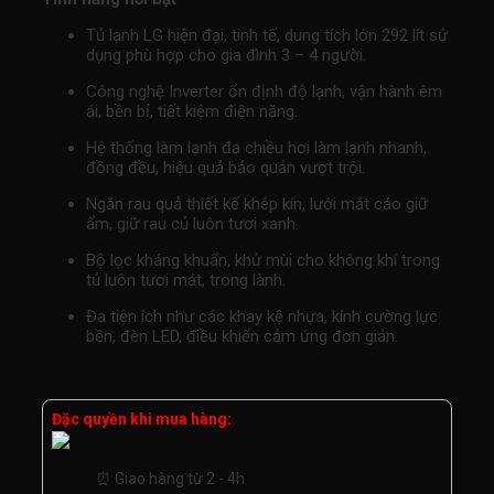
là:
tại
8.990.000₫.
là:
Tủ lạnh LG hiện đại, tinh tế, dung tích lớn 292 lít sử
dụng phù hợp cho gia đình 3 – 4 người.
7.290.000₫.
Công nghệ Inverter ổn định độ lạnh, vận hành êm
ái, bền bỉ, tiết kiệm điện năng.
Hệ thống làm lạnh đa chiều hơi làm lạnh nhanh,
đồng đều, hiệu quả bảo quản vượt trội.
Ngăn rau quả thiết kế khép kín, lưới mắt cáo giữ
ẩm, giữ rau củ luôn tươi xanh.
Bộ lọc kháng khuẩn, khử mùi cho không khí trong
tủ luôn tươi mát, trong lành.
Đa tiện ích như các khay kệ nhựa, kính cường lực
bền, đèn LED, điều khiển cảm ứng đơn giản.
Đặc quyền khi mua hàng:
⏰ Giao hàng từ 2 - 4h