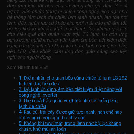
tiếng LG, thiết kế hiện đại, tinh tế, dung tích lớn 292 lít
đáp ứng khá tốt nhu cầu sử dụng cho gia đình 3 – 4
người. Sản phẩm trang bị nhiều công nghệ hiện đại như
hệ thống làm lạnh đa chiều làm lạnh nhanh, lan tỏa hơi
lạnh đều, ngăn rau củ khép kín, lưới mắt cáo giữ ẩm tốt,
bộ lọc kháng khuẩn, khử mùi thanh lọc không gian tủ
cho hiệu quả bảo quản vượt trội. Tủ lạnh LG còn ứng
dụng công nghệ Inverter vận hành êm bền, tiết kiệm điện
cùng các tiện ích như khay kệ nhựa, kính cường lực bền,
đèn LED, điều khiển cảm ứng đơn giản nâng cao tiện
nghi cho người dùng.
Xem Nhanh Bài Viết
1. Điểm nhấn cho gian bếp cùng chiếc tủ lạnh LG 292
lít hiện đại, bền đẹp
2. Độ lạnh ổn định, êm bền, tiết kiệm điện năng với
công nghệ Inverter
3. Hiệu quả bảo quản vượt trội nhờ hệ thống làm
lạnh đa chiều
4. Rau củ, trái cây được giữ tươi xanh, hạn chế hao
hụt vitamin với ngăn Fresh Zone
5. Không khí tươi mát, trong lành nhờ bộ lọc kháng
khuẩn, khử mùi an toàn