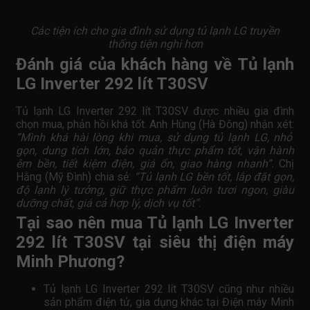
Các tiện ích cho gia đình sử dụng tủ lạnh LG truyền
thống tiện nghi hơn
Đánh giá của khách hàng về Tủ lạnh
LG Inverter 292 lít T30SV
Tủ lạnh LG Inverter 292 lít T30SV được nhiều gia đình
chọn mua, phản hồi khá tốt. Anh Hùng (Hà Đông) nhận xét:
“Mình khá hài lòng khi mua, sử dụng tủ lạnh LG, nhỏ
gọn, dung tích lớn, bảo quản thực phẩm tốt, vận hành
êm bền, tiết kiệm điện, giá ổn, giao hàng nhanh”.
Chị
Hằng (Mỹ Đình) chia sẻ:
“Tủ lạnh LG bền tốt, lắp đặt gọn,
độ lạnh lý tưởng, giữ thực phẩm luôn tươi ngon, giàu
dưỡng chất, giá cả hợp lý, dịch vụ tốt”
.
Tại sao nên mua Tủ lạnh LG Inverter
292 lít T30SV tại siêu thị điện máy
Minh Phương?
Tủ lạnh LG Inverter 292 lít T30SV cũng như nhiều
sản phẩm điện tử, gia dụng khác tại Điện máy Minh