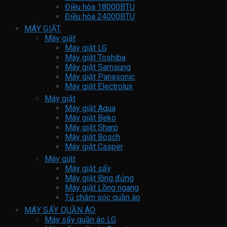
Điều hòa 18000BTU
Điều hòa 24000BTU
MÁY GIẶT
Máy giặt
Máy giặt LG
Máy giặt Toshiba
Máy giặt Samsung
Máy giặt Panasonic
Máy giặt Electrolux
Máy giặt
Máy giặt Aqua
Máy giặt Beko
Máy giặt Sharp
Máy giặt Bosch
Máy giặt Casper
Máy giặt
Máy giặt sấy
Máy giặt lồng đứng
Máy giặt Lồng ngang
Tủ chăm sóc quần áo
MÁY SẤY QUẦN ÁO
Máy sấy quần áo LG