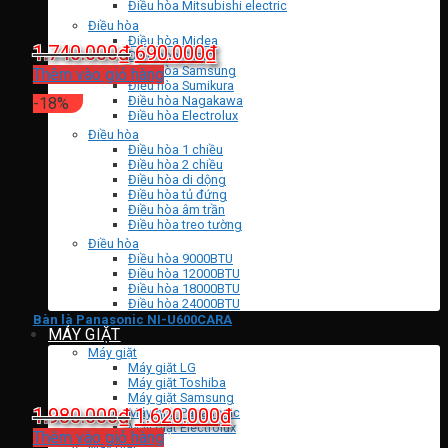
Điều hòa Mitsubishi electric
Điều hòa
Điều hòa Midea
Giá
Giá
1.740.000
₫
690.000
₫
Điều hòa Sharp
Điều hòa Samsung
gốc
hiện
Thêm vào giỏ hàng
Điều hòa Sumikura
là:
tại
Điều hòa Nagakawa
-18%
Điều hòa Electrolux
1.740.000₫.
là:
Điều hòa
690.000₫.
Điều hòa 1 chiều
Điều hòa 2 chiều
Điều hòa di dộng
Điều hòa tủ đứng
Điều hòa âm trần
Điều hòa treo tường
Điều hòa
Điều hòa 9000BTU
Điều hòa 12000BTU
Điều hòa 18000BTU
Điều hòa 24000BTU
Bàn là Panasonic NI-U600CARA
MÁY GIẶT
Máy giặt
Máy giặt LG
Máy giặt Toshiba
Máy giặt Samsung
Giá
Giá
1.980.000
₫
1.620.000
₫
Máy giặt Panasonic
Máy giặt Electrolux
gốc
hiện
Thêm vào giỏ hàng
Máy giặt