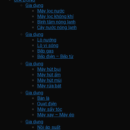
Gia dụng
Máy lọc nước
Máy lọc không khí
Bình tắm nóng lạnh
Cây nước nóng lạnh
Gia dụng
Lò nướng
Lò vi sóng
Bếp gas
Bếp điện – Bếp từ
Gia dụng
Máy hút bụi
Máy hút ẩm
Máy hút mùi
Máy rửa bát
Gia dụng
Bàn là
Quạt điện
Máy sấy tóc
Máy xay – Máy ép
Gia dụng
Nồi áp suất