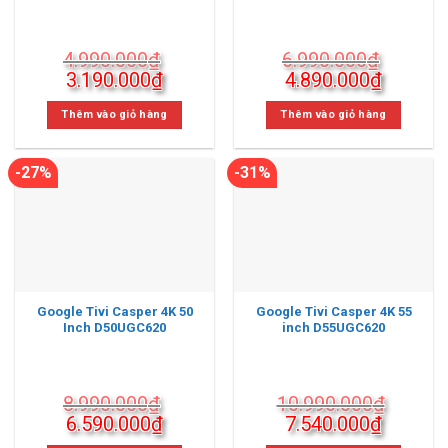
4.990.000
₫
6.990.000
₫
Giá
Giá
Giá
Giá
3.190.000
₫
4.890.000
₫
gốc
hiện
gốc
hiện
là:
tại
là:
tại
Thêm vào giỏ hàng
Thêm vào giỏ hàng
4.990.000₫.
là:
6.990.000₫.
là:
3.190.000₫.
4.890.0
-27%
-31%
Google Tivi Casper 4K 50
Google Tivi Casper 4K 55
Inch D50UGC620
inch D55UGC620
8.990.000
₫
10.990.000
₫
Giá
Giá
Giá
Giá
6.590.000
₫
7.540.000
₫
gốc
hiện
gốc
hiện