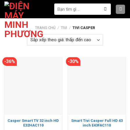
Bỏ
Tìm
qua
kiếm:
nội
dung
TRANG CHỦ
/
TIVI
/
TIVI CASPER
-36%
-30%
Casper Smart TV 32 inch HD
Smart Tivi Casper Full HD 43
E32HAC110
inch E43FAC110