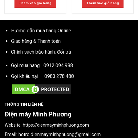
là:
tại
là:
tại
Thêm vào giỏ hàng
Thêm vào giỏ hàng
8.990.000₫.
là:
10.990.000₫.
là:
6.590.000₫.
7.540.0
Hướng dẫn mua hàng Online
Giao hàng & Thanh toán
Chính sách bảo hành, đổi trả
Gọi mua hàng
0912.094.988
Gọi khiếu nại
0983.278.488
THÔNG TIN LIÊN HỆ
Điện máy Minh Phương
Website:
https://dienmayminhphuong.com
Email:
hotro.dienmayminhphuong@gmail.com