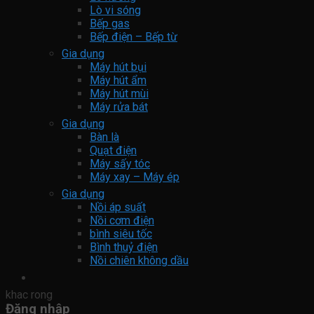
Lò vi sóng
Bếp gas
Bếp điện – Bếp từ
Gia dụng
Máy hút bụi
Máy hút ẩm
Máy hút mùi
Máy rửa bát
Gia dụng
Bàn là
Quạt điện
Máy sấy tóc
Máy xay – Máy ép
Gia dụng
Nồi áp suất
Nồi cơm điện
bình siêu tốc
Bình thuỷ điện
Nồi chiên không dầu
khac rong
Đăng nhập