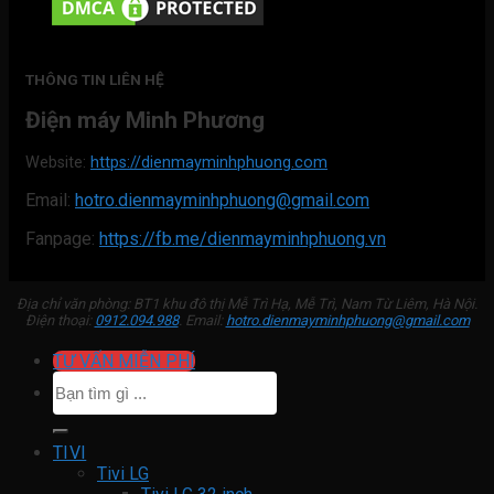
THÔNG TIN LIÊN HỆ
Điện máy Minh Phương
Website:
https://dienmayminhphuong.com
Email:
hotro.dienmayminhphuong@gmail.com
Fanpage:
https://fb.me/dienmayminhphuong.vn
Địa chỉ văn phòng: BT1 khu đô thị Mễ Trì Hạ, Mễ Trì, Nam Từ Liêm, Hà Nội.
Điện thoại:
0912.094.988
. Email:
hotro.dienmayminhphuong@gmail.com
TƯ VẤN MIỄN PHÍ
Tìm
kiếm:
TIVI
Tivi LG