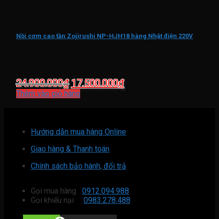
Nồi cơm cao tần Zojirushi NP-HJH18 hàng Nhật điện 220V
Giá
Giá
24.900.000
₫
17.500.000
₫
gốc
hiện
Thêm vào giỏ hàng
là:
tại
24.900.000₫.
là:
17.500.000₫.
Hướng dẫn mua hàng Online
Giao hàng & Thanh toán
Chính sách bảo hành, đổi trả
Gọi mua hàng
0912.094.988
Gọi khiếu nại
0983.278.488