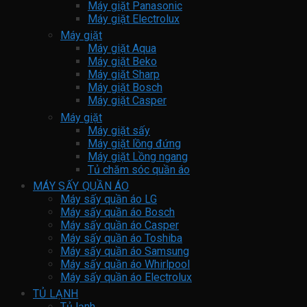
Máy giặt Panasonic
Máy giặt Electrolux
Máy giặt
Máy giặt Aqua
Máy giặt Beko
Máy giặt Sharp
Máy giặt Bosch
Máy giặt Casper
Máy giặt
Máy giặt sấy
Máy giặt lồng đứng
Máy giặt Lồng ngang
Tủ chăm sóc quần áo
MÁY SẤY QUẦN ÁO
Máy sấy quần áo LG
Máy sấy quần áo Bosch
Máy sấy quần áo Casper
Máy sấy quần áo Toshiba
Máy sấy quần áo Samsung
Máy sấy quần áo Whirlpool
Máy sấy quần áo Electrolux
TỦ LẠNH
Tủ lạnh