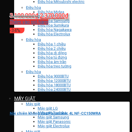
Điều hòa Mitsubishi electric
Điều hòa
Điều hòa Midea
Giá
Giá
3.190.000
₫
2.370.000
₫
Điều hòa Sharp
Điều hòa Samsung
gốc
hiện
Thêm vào giỏ hàng
Điều hòa Sumikura
là:
tại
Điều hòa Nagakawa
-34%
Điều hòa Electrolux
3.190.000₫.
là:
Điều hòa
2.370.000₫.
Điều hòa 1 chiều
Điều hòa 2 chiều
Điều hòa di dộng
Điều hòa tủ đứng
Điều hòa âm trần
Điều hòa treo tường
Điều hòa
Điều hòa 9000BTU
Điều hòa 12000BTU
Điều hòa 18000BTU
Điều hòa 24000BTU
MÁY GIẶT
Máy giặt
Máy giặt LG
Máy giặt Toshiba
Nồi chiên không dầu Panasonic 4L NF-CC150WRA
Máy giặt Samsung
Máy giặt Panasonic
Máy giặt Electrolux
Máy giặt