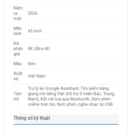
Năm
ra
2026
mắt
Màn
65 inch
hình
Độ
phân
4K Ultra HD
giải
Màu
Đen
Xuất
Việt Nam
xứ
Trợ lý ảo Google Assistant, Tìm kiếm bằng
Tiện
giọng nói tiếng Việt (hỗ trợ 3 miền Bắc, Trung,
ích
Nam), Kết nối loa qua Bluetooth, Xem phim
online trên tivi, Xem phim, nghe nhạc từ USB
Thông số kỹ thuật