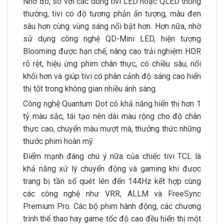
Nhờ đó, so với các dòng tivi LED hoặc QLED thông
thường, tivi có độ tương phản ấn tượng, màu đen
sâu hơn cùng vùng sáng nổi bật hơn. Hơn nữa, nhờ
sử dụng công nghệ QD-Mini LED, hiện tượng
Blooming được hạn chế, nâng cao trải nghiệm HDR
rõ rệt, hiệu ứng phim chân thực, có chiều sâu, nổi
khối hơn và giúp tivi có phân cảnh độ sáng cao hiển
thị tốt trong không gian nhiều ánh sáng.
Công nghệ Quantum Dot có khả năng hiển thị hơn 1
tỷ màu sắc, tái tạo nên dài màu rộng cho độ chân
thực cao, chuyển màu mượt mà, thưởng thức những
thước phim hoàn mỹ.
Điểm mạnh đáng chú ý nữa của chiếc tivi TCL là
khả năng xử lý chuyển động và gaming khi được
trang bị tần số quét lên đến 144Hz kết hợp cùng
các công nghệ như VRR, ALLM và FreeSync
Premium Pro. Các bộ phim hành động, các chương
trình thể thao hay game tốc độ cao đều hiển thị một