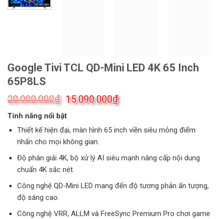
Google Tivi TCL QD-Mini LED 4K 65 Inch
65P8LS
Giá
Giá
₫
₫
20.990.000
15.090.000
gốc
hiện
Tính năng nổi bật
là:
tại
20.990.000₫.
là:
Thiết kế hiện đại, màn hình 65 inch viền siêu mỏng điểm
15.090.000₫.
nhấn cho mọi không gian.
Độ phân giải 4K, bộ xử lý AI siêu mạnh nâng cấp nội dung
chuẩn 4K sắc nét.
Công nghệ QD-Mini LED mang đến độ tương phản ấn tượng,
độ sáng cao.
Công nghệ VRR, ALLM và FreeSync Premium Pro chơi game