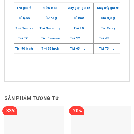
Tivi giá rẻ
Điều hòa
Máy giặt giá rẻ
Máy sấy giá rẻ
Tủ lạnh
Tủ đông
Tủ mát
Gia dụng
Tivi Casper
Tivi Samsung
Tivi LG
Tivi Sony
Tivi TCL
Tivi Coocaa
Tivi 32 inch
Tivi 43 inch
Tivi 50 inch
Tivi 55 inch
Tivi 65 inch
Tivi 75 inch
SẢN PHẨM TƯƠNG TỰ
-33%
-20%