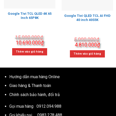
Google Tivi TCL QLED 4K 65
Google Tivi QLED TCL AI FHD
Inch 65P8K
40 inch 40S5K
15.990.000
₫
5.990.000
₫
Giá
Giá
10.690.000
₫
Giá
Giá
4.810.000
₫
gốc
hiện
gốc
hiện
là:
tại
Thêm vào giỏ hàng
là:
tại
Thêm vào giỏ hàng
15.990.000₫.
là:
5.990.000₫.
là:
10.690.000₫.
4.810.
Hướng dẫn mua hàng Online
Giao hàng & Thanh toán
Chính sách bảo hành, đổi trả
Gọi mua hàng
0912.094.988
Gọi khiếu nại
0983.278.488