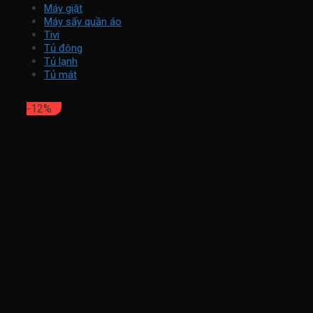
Máy giặt
Máy sấy quần áo
Tivi
Tủ đông
Tủ lạnh
Tủ mát
-12%