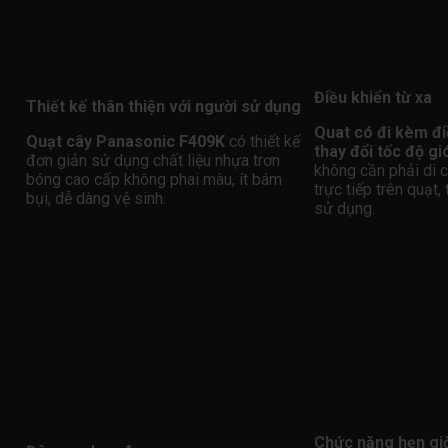
Điều khiển từ xa
Thiết kế thân thiện với người sử dụng
Quat có đi kèm đi
Quạt cây Panasonic F409K
có thiết kế
thay đổi tốc độ gi
đơn giản sử dụng chất liệu nhựa trơn
không cần phải di 
bóng cao cấp không phai màu, ít bám
trực tiếp trên quạt,
bụi, dễ dàng vệ sinh.
sử dụng.
Chức năng hẹn gi