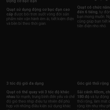
Động cơ bạc đạn
Quạt có chức năng
Quạt sử dụng động cơ bạc đạn cao
đến 6 tiếng
, tự độ
cấp
được bôi trơn suốt vòng đời sản
bạn mong muốn. Ngo
phẩm nên vận hành êm ái, tiết kiệm điện
cũng giúp bạn tiết
và bền bỉ theo thời gian.
tiền điện nho nhỏ.
3 tốc độ gió đa dạng
Góc gió thổi rộng
Quạt có thể quay với 3 tốc độ khác
Sải cánh 40cm, ch
nhau
từ mạnh, trung bình đến yếu và chế
180 độ
và tự động 
độ gió theo nhịp điệu tự nhiên để phù
thổi rộng, làm mát 
hợp với những điều kiện sử dụng khác
rộng lớn như như p