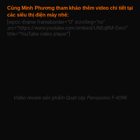
Cùng Minh Phương tham khảo thêm video chi tiết tại
các siêu thị điện máy nhé:
[wpcc-iframe frameborder=”0″ scrolling=”no”
src=”https://www.youtube.com/embed/UNEq8M-EwvI”
title=”YouTube video player”]
Video review sản phẩm Quạt cây Panasonic F-409K