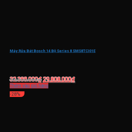
Máy Rửa Bát Bosch 14 Bộ Series 8 SMS8TCI01E
Giá
Giá
32.388.000
₫
29.808.000
₫
gốc
hiện
Thêm vào giỏ hàng
là:
tại
-28%
32.388.000₫.
là:
29.808.000₫.