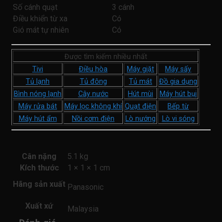
Số cánh quạt
3 cánh
Điều khiển từ xa
Có
Gió mát tự nhiên
Có
Được tìm kiếm nhiều nhất
Tivi
Điều hòa
Máy giặt
Máy sấy
Tủ lạnh
Tủ đông
Tủ mát
Đồ gia dụng
Bình nóng lạnh
Cây nước
Hút mùi
Máy hút bụi
Máy rửa bát
Máy lọc không khí
Quạt điện
Bếp từ
Máy hút ẩm
Nồi cơm điện
Lò nướng
Lò vi sóng
Cân nặng
5.1 kg
Kích thước
1 × 1 × 1 cm
Hãng sản xuất
Panasonic
Xuất xứ
Malaysia