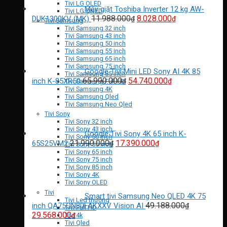
Tivi LG OLED
Máy giặt Toshiba Inverter 12 kg AW-
Tivi LG QNED
Giá
Giá
11.988.000
8.028.000
DUK1300KV (MK)
₫
₫
Tivi Samsung
gốc
hiện
Tivi Samsung 32 inch
Tivi Samsung 43 inch
là:
tại
Tivi Samsung 50 inch
11.988.000₫.
là:
Tivi Samsung 55 inch
8.028.000₫.
Tivi Samsung 65 inch
Tivi Samsung 75 inch
Google Tivi Mini LED Sony AI 4K 85
Tivi Samsung 85 inch
Giá
Giá
65.990.000
54.740.000
inch K-85XR50
₫
₫
Tivi Samsung Full HD
gốc
hiện
Tivi Samsung 4K
Tivi Samsung Qled
là:
tại
Tivi Samsung Neo Qled
65.990.000₫.
là:
Tivi Sony
54.740.000₫.
Tivi Sony 32 inch
Tivi Sony 43 inch
Google Tivi Sony 4K 65 inch K-
Tivi Sony 50 inch
Giá
Giá
21.990.000
17.390.000
65S25VM2
₫
₫
Tivi Sony 55 inch
gốc
hiện
Tivi Sony 65 inch
Tivi Sony 75 inch
là:
tại
Tivi Sony 85 inch
21.990.000₫.
là:
Tivi Sony 4K
17.390.000₫.
Tivi Sony OLED
Tivi
Smart tivi Samsung Neo QLED 4K 75
Tivi Led thường
49.188.000
inch QA75QN80FAKXXV Vision AI
₫
Tivi Full HD
Giá
Giá
29.568.000
Tivi 4k
₫
Tivi Qled
gốc
hiện