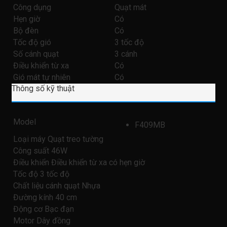
Công dụng
Quạt mát
Hẹn giờ
Có
Bộ đèn
Có
Tốc độ gió
3 tốc độ
Số cánh quạt
3 cánh
Điều khiển từ xa
Có
Gió mát tự nhiên
Có
Thông số kỹ thuật
Model
F409MB
Loại máy Quạt treo tường
Công suất 46W
Điều khiển Điều khiển từ xa có hẹn giờ
Tốc độ 3 tốc độ
Chất liệu cánh quạt Nhựa
Đường kính 40 cm
Động cơ Bạc đạn
Motor Dây đồng