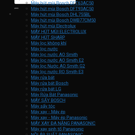
kiếm:
Máy hút mùi Bosch DFT63AC50
Máy hút mùi Bosch DFT93AC50
Máy hút mùi Bosch DHL755BL
Máy hút mùi Bosch DWB77CM50
Máy hút mùi Electrolux
MÁY HÚT MÙI ELECTROLUX
MÁY HÚT SHARP
Máy lọc không khí
Máy lọc nước
Máy lọc nước AO Smith
Máy lọc nước AO Smith E2
Máy lọc Nước AO Smith G2
Máy lọc nước RO Smith E3
Máy rửa bát
Máy rửa bát Bosch
Máy rửa bát LG
Máy Rửa Bát Panasonic
MÁY SẤY BOSCH
Máy sấy tóc
Máy xay - Máy ép
Máy xay - Máy ép Panasonic
MÁY XAY ĐA NĂNG PANASONIC
Máy xay sinh tố Panasonic
NỒI ÁP SUẤT PANASONIC