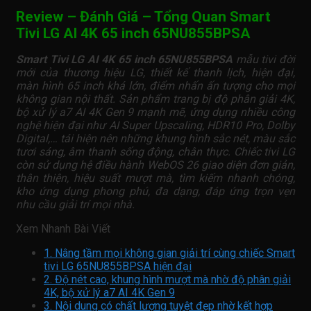
Review – Đánh Giá – Tổng Quan Smart
Tivi LG AI 4K 65 inch 65NU855BPSA
Smart Tivi LG AI 4K 65 inch 65NU855BPSA
mẫu tivi đời
mới của thương hiệu LG, thiết kế thanh lịch, hiện đại,
màn hình 65 inch khá lớn, điểm nhấn ấn tượng cho mọi
không gian nội thất. Sản phẩm trang bị độ phân giải 4K,
bộ xử lý a7 AI 4K Gen 9 mạnh mẽ, ứng dụng nhiều công
nghệ hiện đại như AI Super Upscaling, HDR10 Pro, Dolby
Digital,… tái hiện nên những khung hình sắc nét, màu sắc
tươi sáng, âm thanh sống động, chân thực. Chiếc tivi LG
còn sử dụng hệ điều hành WebOS 26 giao diện đơn giản,
thân thiện, hiệu suất mượt mà, tìm kiếm nhanh chóng,
kho ứng dụng phong phú, đa dạng, đáp ứng trọn vẹn
nhu cầu giải trí mọi nhà.
Xem Nhanh Bài Viết
1. Nâng tầm mọi không gian giải trí cùng chiếc Smart
tivi LG 65NU855BPSA hiện đại
2. Độ nét cao, khung hình mượt mà nhờ độ phân giải
4K, bộ xử lý a7 AI 4K Gen 9
3. Nội dung có chất lượng tuyệt đẹp nhờ kết hợp