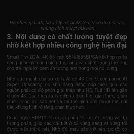
Độ phân giải 4K, bộ xử lý a7 AI 4K Gen 9 có độ nét cao,
khung hình mượt mà hơn
3. Nội dung có chất lượng tuyệt đẹp
nhờ kết hợp nhiều công nghệ hiện đại
Smart Tivi LG AI 4K 65 inch 65NU855BPSA kết hợp nhiều
công nghệ hình ảnh hiện đại, nâng cao chất lượng hiển thị,
cho trải nghiệm xem ấn tượng hơn trong mọi nội dung.
Nhờ sức mạnh của bộ xử lý AI α7 4K Gen 9, công nghệ AI
Super Upscaling có khả năng nâng cấp hiệu quả các
nguồn phát có độ phân giải thấp như HD, Full HD lên gần
chuẩn 4K. Quá trình xử lý diễn ra theo thời gian thực, giảm
nhiễu, tăng độ sắc nét và tái tạo hình ảnh mượt mà, chi
tiết, khung hình rõ ràng, chân thực hơn.
Công nghệ HDR10 Pro góp phần tối ưu độ sáng và độ
tương phản, giúp các chi tiết ở cả vùng sáng và vùng tối
được hiển thị rõ nét. Nhờ đó, màu sắc trở nên rực rỡ, có