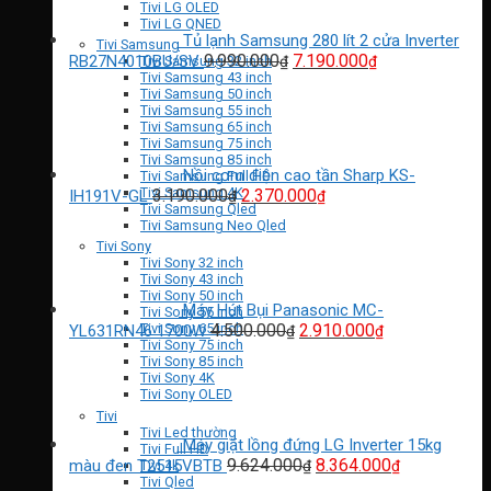
11.940.000₫
Tivi LG OLED
Tivi LG QNED
Tủ lạnh Samsung 280 lít 2 cửa Inverter
Tivi Samsung
Giá
Giá
9.990.000
7.190.000
RB27N4010BU/SV
₫
₫
Tivi Samsung 32 inch
Tivi Samsung 43 inch
gốc
hiện
Tivi Samsung 50 inch
là:
tại
Tivi Samsung 55 inch
9.990.000₫.
là:
Tivi Samsung 65 inch
7.190.000₫.
Tivi Samsung 75 inch
Tivi Samsung 85 inch
Nồi cơm điện cao tần Sharp KS-
Tivi Samsung Full HD
Giá
Giá
Tivi Samsung 4K
3.190.000
2.370.000
IH191V-GL
₫
₫
Tivi Samsung Qled
gốc
hiện
Tivi Samsung Neo Qled
là:
tại
Tivi Sony
3.190.000₫.
là:
Tivi Sony 32 inch
2.370.000₫.
Tivi Sony 43 inch
Tivi Sony 50 inch
Máy Hút Bụi Panasonic MC-
Tivi Sony 55 inch
Giá
Giá
4.500.000
2.910.000
Tivi Sony 65 inch
YL631RN46 1700W
₫
₫
Tivi Sony 75 inch
gốc
hiện
Tivi Sony 85 inch
là:
tại
Tivi Sony 4K
4.500.000₫.
là:
Tivi Sony OLED
2.910.000₫.
Tivi
Tivi Led thường
Máy giặt lồng đứng LG Inverter 15kg
Tivi Full HD
Giá
Giá
9.624.000
8.364.000
màu đen T2515VBTB
Tivi 4k
₫
₫
Tivi Qled
gốc
hiện