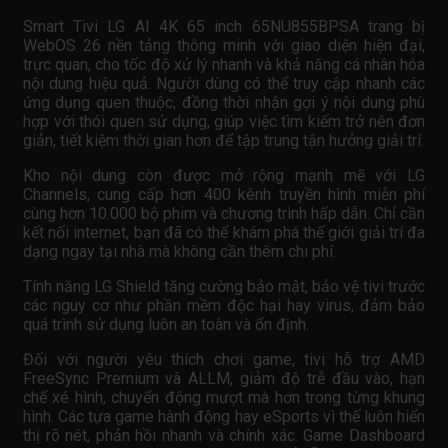
Smart Tivi LG AI 4K 65 inch 65NU855BPSA trang bị
WebOS 26 nền tảng thông minh với giao diện hiện đại,
trực quan, cho tốc độ xử lý nhanh và khả năng cá nhân hóa
nội dung hiệu quả. Người dùng có thể truy cập nhanh các
ứng dụng quen thuộc, đồng thời nhận gợi ý nội dung phù
hợp với thói quen sử dụng, giúp việc tìm kiếm trở nên đơn
giản, tiết kiệm thời gian hơn để tập trung tận hưởng giải trí.
Kho nội dung còn được mở rộng mạnh mẽ với LG
Channels, cung cấp hơn 400 kênh truyền hình miễn phí
cùng hơn 10.000 bộ phim và chương trình hấp dẫn. Chỉ cần
kết nối internet, bạn đã có thể khám phá thế giới giải trí đa
dạng ngay tại nhà mà không cần thêm chi phí.
Tính năng LG Shield tăng cường bảo mật, bảo vệ tivi trước
các nguy cơ như phần mềm độc hại hay virus, đảm bảo
quá trình sử dụng luôn an toàn và ổn định.
Đối với người yêu thích chơi game, tivi hỗ trợ AMD
FreeSync Premium và ALLM, giảm độ trễ đầu vào, hạn
chế xé hình, chuyển động mượt mà hơn trong từng khung
hình. Các tựa game hành động hay eSports vì thế luôn hiển
thị rõ nét, phản hồi nhanh và chính xác. Game Dashboard