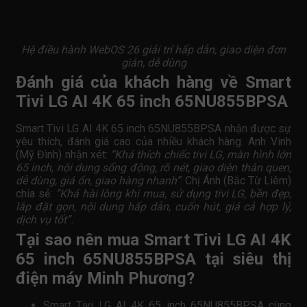
Hệ điều hành WebOS 26 giải trí hấp dẫn, giao diện đơn
giản, dễ dùng
Đánh giá của khách hàng về Smart
Tivi LG AI 4K 65 inch 65NU855BPSA
Smart Tivi LG AI 4K 65 inch 65NU855BPSA nhận được sự
yêu thích, đánh giá cao của nhiều khách hàng. Anh Vinh
(Mỹ Đình) nhận xét:
“Khá thích chiếc tivi LG, màn hình lớn
65 inch, nội dung sống động, rõ nét, giao diện thân quen,
dễ dùng, giá ổn, giao hàng nhanh”
. Chị Ánh (Bắc Từ Liêm)
chia sẻ:
“Khá hài lòng khi mua, sử dụng tivi LG, bền đẹp,
lắp đặt gọn, nội dung hấp dẫn, cuốn hút, giá cả hợp lý,
dịch vụ tốt”.
Tại sao nên mua Smart Tivi LG AI 4K
65 inch 65NU855BPSA tại siêu thị
điện máy Minh Phương?
Smart Tivi LG AI 4K 65 inch 65NU855BPSA cùng