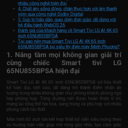
nhiều công nghệ hiện đại
4. Chất âm sống động, chân thực hơn với âm thanh
vòm qua công nghệ Dolby Digital
5. Giải trí hấp dẫn, giao diện đơn giản, dễ dùng với
hệ điều hành WebOS 26
Đánh giá của khách hàng về Smart Tivi LG AI 4K 65
inch 65NU855BPSA
Tại sao nên mua Smart Tivi LG AI 4K 65 inch
65NU855BPSA tại siêu thị điện máy Minh Phương?
1. Nâng tầm mọi không gian giải trí
cùng chiếc Smart tivi LG
65NU855BPSA hiện đại
Smart Tivi LG AI 4K 65 inch 65NU855BPSA sở hữu thiết
kế hiện đại, tinh xảo, dễ dàng trở thành điểm nhấn ấn
tượng trong nhiều không gian như phòng khách, phòng ngủ
hay phòng họp. Từng đường nét được hoàn thiện tỉ mỉ,
mang lại tổng thể hài hòa, sang trọng và phù hợp với nhiều
phong cách nội thất.
Màn hình 65 inch lớn kết hợp thiết kế viền siêu mỏng theo
xu hướng tràn viền giúp mở rộng góc nhìn, tạo cảm giác