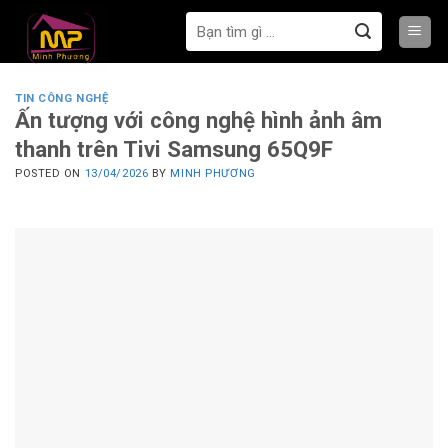
Bỏ
Tìm
qua
kiếm:
nội
dung
TIN CÔNG NGHỆ
Ấn tượng với công nghệ hình ảnh âm
thanh trên Tivi Samsung 65Q9F
POSTED ON
13/04/2026
BY
MINH PHƯƠNG