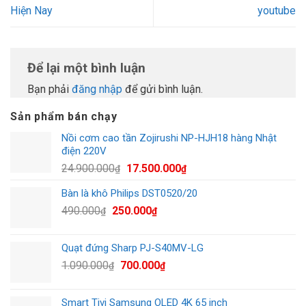
Hiện Nay
youtube
Để lại một bình luận
Bạn phải
đăng nhập
để gửi bình luận.
Sản phẩm bán chạy
Nồi cơm cao tần Zojirushi NP-HJH18 hàng Nhật
điện 220V
Giá
Giá
24.900.000
17.500.000
₫
₫
gốc
hiện
Bàn là khô Philips DST0520/20
là:
tại
Giá
Giá
490.000
250.000
24.900.000₫.
là:
₫
₫
gốc
hiện
17.500.000₫.
là:
tại
Quạt đứng Sharp PJ-S40MV-LG
490.000₫.
là:
Giá
Giá
1.090.000
700.000
₫
₫
250.000₫.
gốc
hiện
là:
tại
Smart Tivi Samsung OLED 4K 65 inch