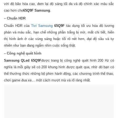
với độ bão hòa cao, đem lại độ sáng tối đa và độ chính xác màu sắc
cao hơn cho
65Q9F Samsung
.
– Chuẩn HDR
Chuẩn HDR của
Tivi Samsung
65Q9F
tác dụng tối ưu hóa độ tương
phản và màu sắc, hạn chế những phần trắng bị mờ, mất chi tiết, hiển
thị hình ảnh ở các vùng sáng hoặc tối rõ nét hơn, đạt độ sâu và tự
nhiên như bạn đang ngắm nhìn cuộc sống thật.
– Công nghệ quét hình
Samsung QLed 65Q9F
được trang bị công nghệ quét hình 200 Hz có
nghĩa là mỗi giây sẽ có 200 khung hình được quét qua, nhờ đó bạn có
thể thưởng thức những bộ phim hành động, các chương trình thể thao,
chơi game đua xe… một cách mượt mà và rõ ràng nhất.