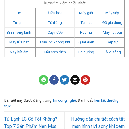
Được tìm kiếm nhiều nhất
Tivi
Điều hòa
Máy giặt
Máy sấy
Tủ lạnh
Tủ đông
Tủ mát
Đồ gia dụng
Bình nóng lạnh
Cây nước
Hút mùi
Máy hút bụi
Máy rửa bát
Máy lọc không khí
Quạt điện
Bếp từ
Máy hút ẩm
Nồi cơm điện
Lò nướng
Lò vi sóng
Bài viết này được đăng trong
Tin công nghệ
. Đánh dấu
liên kết thường
trực
.
Tủ Lạnh LG Có Tốt Không?
Hướng dẫn chi tiết cách tắt
Top 7 Sản Phẩm Nên Mua
màn hình tivi sony khi xem