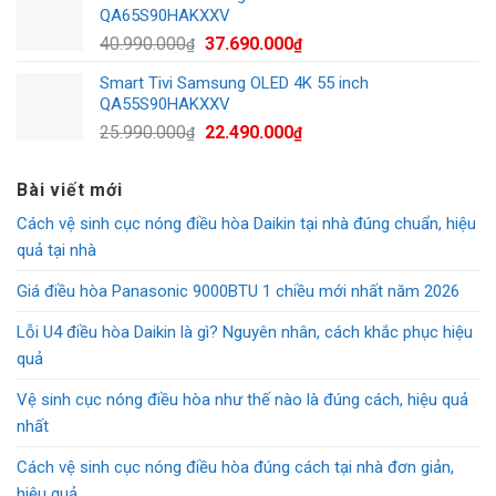
1.090.000₫.
là:
QA65S90HAKXXV
700.000₫.
Giá
Giá
40.990.000
37.690.000
₫
₫
gốc
hiện
Smart Tivi Samsung OLED 4K 55 inch
là:
tại
QA55S90HAKXXV
40.990.000₫.
là:
Giá
Giá
25.990.000
22.490.000
₫
₫
37.690.000₫.
gốc
hiện
là:
tại
Bài viết mới
25.990.000₫.
là:
Cách vệ sinh cục nóng điều hòa Daikin tại nhà đúng chuẩn, hiệu
22.490.000₫.
quả tại nhà
Giá điều hòa Panasonic 9000BTU 1 chiều mới nhất năm 2026
Lỗi U4 điều hòa Daikin là gì? Nguyên nhân, cách khắc phục hiệu
quả
Vệ sinh cục nóng điều hòa như thế nào là đúng cách, hiệu quả
nhất
Cách vệ sinh cục nóng điều hòa đúng cách tại nhà đơn giản,
hiệu quả