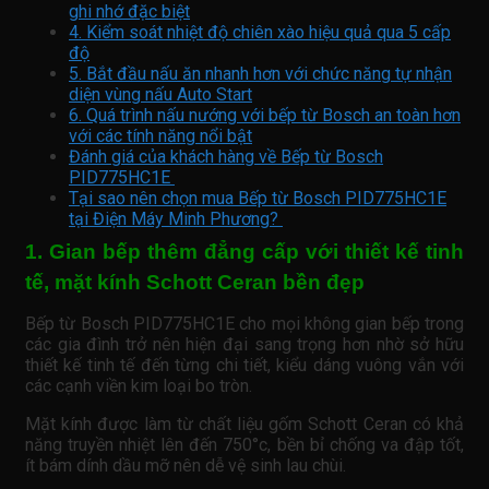
ghi nhớ đặc biệt
4. Kiểm soát nhiệt độ chiên xào hiệu quả qua 5 cấp
độ
5. Bắt đầu nấu ăn nhanh hơn với chức năng tự nhận
diện vùng nấu Auto Start
6. Quá trình nấu nướng với bếp từ Bosch an toàn hơn
với các tính năng nổi bật
Đánh giá của khách hàng về Bếp từ Bosch
PID775HC1E
Tại sao nên chọn mua Bếp từ Bosch PID775HC1E
tại Điện Máy Minh Phương?
1. Gian bếp thêm đẳng cấp với thiết kế tinh
tế, mặt kính Schott Ceran bền đẹp
Bếp từ Bosch PID775HC1E cho mọi không gian bếp trong
các gia đình trở nên hiện đại sang trọng hơn nhờ sở hữu
thiết kế tinh tế đến từng chi tiết, kiểu dáng vuông vắn với
các cạnh viền kim loại bo tròn.
Mặt kính được làm từ chất liệu gốm Schott Ceran có khả
năng truyền nhiệt lên đến 750°c, bền bỉ chống va đập tốt,
ít bám dính dầu mỡ nên dễ vệ sinh lau chùi.