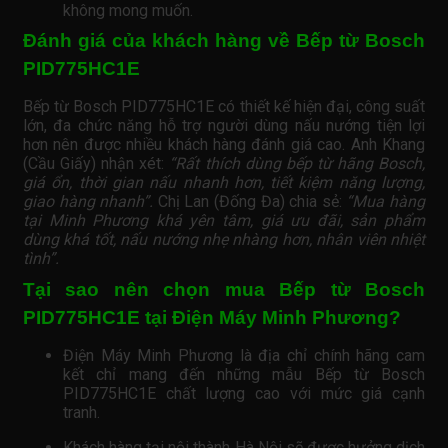
không mong muốn.
Đánh giá của khách hàng về Bếp từ Bosch
PID775HC1E
Bếp từ Bosch PID775HC1E có thiết kế hiện đại, công suất
lớn, đa chức năng hỗ trợ người dùng nấu nướng tiện lợi
hơn nên được nhiều khách hàng đánh giá cao. Anh Khang
(Cầu Giấy) nhận xét:
“Rất thích dùng bếp từ hãng Bosch,
giá ổn, thời gian nấu nhanh hơn, tiết kiệm năng lượng,
giao hàng nhanh”.
Chị Lan (Đống Đa) chia sẻ:
“Mua hàng
tại Minh Phương khá yên tâm, giá ưu đãi, sản phẩm
dùng khá tốt, nấu nướng nhẹ nhàng hơn, nhân viên nhiệt
tình”.
Tại sao nên chọn mua Bếp từ Bosch
PID775HC1E tại Điện Máy Minh Phương?
Điện Máy Minh Phương là địa chỉ chính hãng cam
kết chỉ mang đến những mẫu Bếp từ Bosch
PID775HC1E chất lượng cao với mức giá cạnh
tranh.
Khách hàng tại nội thành Hà Nội sẽ được hưởng dịch