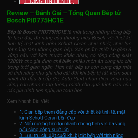
THÔNG TIN LIÊN HỆ
Review – Đánh Giá – Tổng Quan Bếp từ
Bosch PID775HC1E
Bếp từ Bosch PID775HC1E
là một trong những dòng bếp
từ hiện đại, đa năng của thương hiệu Bosch với thiết kế
tinh tế, mặt kính gốm Schott Ceran chịu nhiệt, chịu lực
tốt nâng tầm không gian bếp. Sản phẩm thiết kế gồm 3
vùng nấu với kích thước khác nhau, có tổng công suất
7200W cho gia đình chế biến nhiều món ăn cùng lúc chỉ
trong thời gian ngắn. Hơn hết, bếp từ còn cung cấp một
số tính năng như ghi nhớ cài đặt khi bếp bị tắt, kiểm soát
nhiệt độ dầu 5 cấp độ, Auto Start nhận diện vùng nấu
cùng các chức năng thông minh cho quá trình nấu của
các gia đình tiện nghi, an toàn hơn.
Xem Nhanh Bài Viết
1. Gian bếp thêm đẳng cấp với thiết kế tinh tế, mặt
kính Schott Ceran bền đẹp
2. Nấu nướng tiện lợi nhanh chóng hơn với ba vùng
nấu cùng công suất lớn
3. Lưu trữ cài đặt cuối khi bị tắt bếp với tính năng