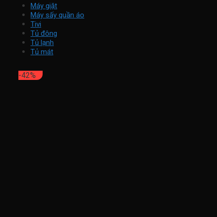
Máy giặt
Máy sấy quần áo
Tivi
Tủ đông
Tủ lạnh
Tủ mát
-42%