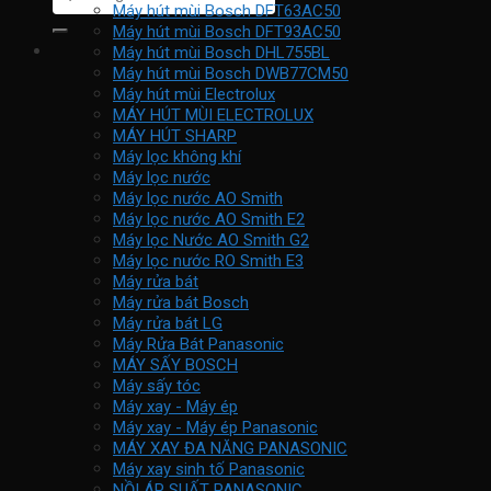
kiếm:
Máy hút mùi Bosch DFT63AC50
Máy hút mùi Bosch DFT93AC50
Máy hút mùi Bosch DHL755BL
Máy hút mùi Bosch DWB77CM50
Máy hút mùi Electrolux
MÁY HÚT MÙI ELECTROLUX
MÁY HÚT SHARP
Máy lọc không khí
Máy lọc nước
Máy lọc nước AO Smith
Máy lọc nước AO Smith E2
Máy lọc Nước AO Smith G2
Máy lọc nước RO Smith E3
Máy rửa bát
Máy rửa bát Bosch
Máy rửa bát LG
Máy Rửa Bát Panasonic
MÁY SẤY BOSCH
Máy sấy tóc
Máy xay - Máy ép
Máy xay - Máy ép Panasonic
MÁY XAY ĐA NĂNG PANASONIC
Máy xay sinh tố Panasonic
NỒI ÁP SUẤT PANASONIC