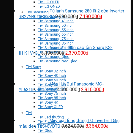
11.940.000₫
Tivi LG OLED
Tivi LG QNED
Tủ lạnh Samsung 280 lít 2 cửa Inverter
Tivi Samsung
Giá
Giá
9.990.000
7.190.000
RB27N4010BU/SV
₫
₫
Tivi Samsung 32 inch
Tivi Samsung 43 inch
gốc
hiện
Tivi Samsung 50 inch
là:
tại
Tivi Samsung 55 inch
9.990.000₫.
là:
Tivi Samsung 65 inch
7.190.000₫.
Tivi Samsung 75 inch
Tivi Samsung 85 inch
Nồi cơm điện cao tần Sharp KS-
Tivi Samsung Full HD
Giá
Giá
Tivi Samsung 4K
3.190.000
2.370.000
IH191V-GL
₫
₫
Tivi Samsung Qled
gốc
hiện
Tivi Samsung Neo Qled
là:
tại
Tivi Sony
3.190.000₫.
là:
Tivi Sony 32 inch
2.370.000₫.
Tivi Sony 43 inch
Tivi Sony 50 inch
Máy Hút Bụi Panasonic MC-
Tivi Sony 55 inch
Giá
Giá
4.500.000
2.910.000
Tivi Sony 65 inch
YL631RN46 1700W
₫
₫
Tivi Sony 75 inch
gốc
hiện
Tivi Sony 85 inch
là:
tại
Tivi Sony 4K
4.500.000₫.
là:
Tivi Sony OLED
2.910.000₫.
Tivi
Tivi Led thường
Máy giặt lồng đứng LG Inverter 15kg
Tivi Full HD
Giá
Giá
9.624.000
8.364.000
màu đen T2515VBTB
Tivi 4k
₫
₫
Tivi Qled
gốc
hiện