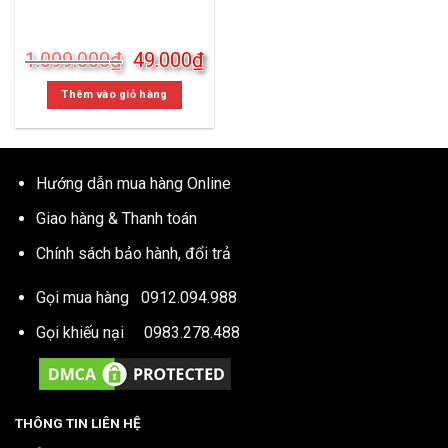
Giá
Giá
1.099.000
₫
49.000
₫
gốc
hiện
là:
tại
Thêm vào giỏ hàng
1.099.000₫.
là:
49.000₫.
Hướng dẫn mua hàng Online
Giao hàng & Thanh toán
Chính sách bảo hành, đổi trả
Gọi mua hàng
0912.094.988
Gọi khiếu nại
0983.278.488
THÔNG TIN LIÊN HỆ