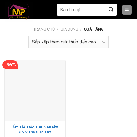
Bỏ
Tìm
qua
kiếm:
nội
dung
TRANG CHỦ
/
GIA DỤNG
/
QUÀ TẶNG
-96%
Ấm siêu tốc 1.8L Sanaky
SNK-18NS 1500W