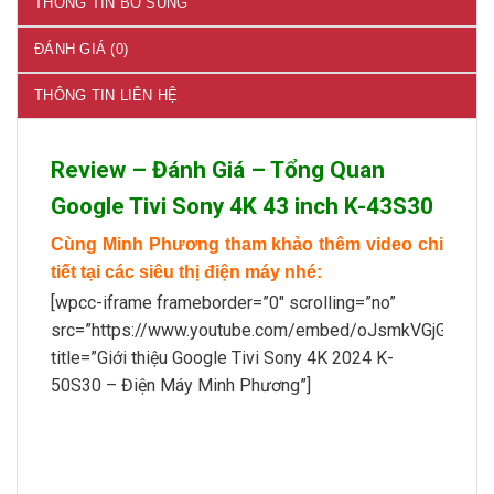
THÔNG TIN BỔ SUNG
ĐÁNH GIÁ (0)
THÔNG TIN LIÊN HỆ
Review – Đánh Giá – Tổng Quan
Google Tivi Sony 4K 43 inch K-43S30
Cùng Minh Phương tham khảo thêm video chi
tiết tại các siêu thị điện máy nhé:
[wpcc-iframe frameborder=”0″ scrolling=”no”
src=”https://www.youtube.com/embed/oJsmkVGjGEY”
title=”Giới thiệu Google Tivi Sony 4K 2024 K-
50S30 – Điện Máy Minh Phương”]