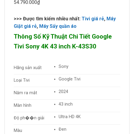
54.790.000₫
>>> Được tìm kiếm nhiều nhất:
Tivi giá rẻ
,
Máy
Giặt giá rẻ
,
Máy Sấy quần áo
Thông Số Kỹ Thuật Chi Tiết Google
Tivi Sony 4K 43 inch K-43S30
Sony
Hãng sản xuất
Google Tivi
Loại Tivi
2024
Năm ra mắt
43 inch
Màn hình
Ultra HD 4K
Độ ph��n giải
Đen
Màu