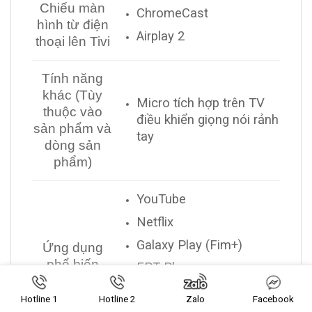
Chiếu màn
ChromeCast
hình từ điện
Airplay 2
thoại lên Tivi
Tính năng
khác (Tùy
Micro tích hợp trên TV
thuộc vào
điều khiển giọng nói rảnh
sản phẩm và
tay
dòng sản
phẩm)
YouTube
Netflix
Galaxy Play (Fim+)
Ứng dụng
phổ biến
FPT Play
VieON
Hotline 1
Hotline 2
Zalo
Facebook