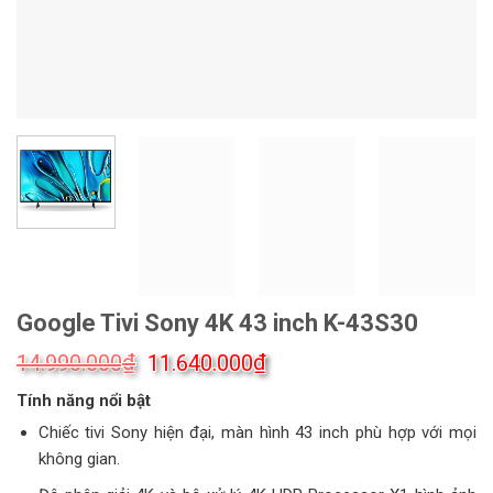
Google Tivi Sony 4K 43 inch K-43S30
Giá
Giá
₫
₫
14.990.000
11.640.000
gốc
hiện
Tính năng nổi bật
là:
tại
14.990.000₫.
là:
Chiếc tivi Sony hiện đại, màn hình 43 inch phù hợp với mọi
11.640.000₫.
không gian.