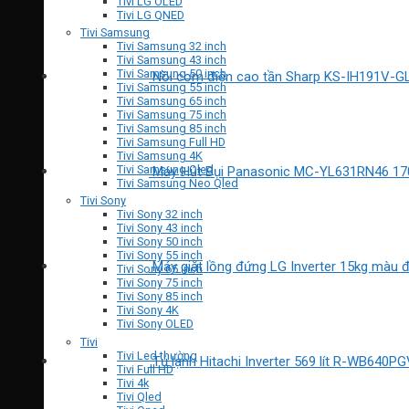
Tivi LG OLED
Tivi LG QNED
Tivi Samsung
Tivi Samsung 32 inch
Tivi Samsung 43 inch
Tivi Samsung 50 inch
Nồi cơm điện cao tần Sharp KS-IH191V-G
Tivi Samsung 55 inch
Tivi Samsung 65 inch
Tivi Samsung 75 inch
Tivi Samsung 85 inch
Tivi Samsung Full HD
Tivi Samsung 4K
Tivi Samsung Qled
Máy Hút Bụi Panasonic MC-YL631RN46 1
Tivi Samsung Neo Qled
Tivi Sony
Tivi Sony 32 inch
Tivi Sony 43 inch
Tivi Sony 50 inch
Tivi Sony 55 inch
Máy giặt lồng đứng LG Inverter 15kg màu
Tivi Sony 65 inch
Tivi Sony 75 inch
Tivi Sony 85 inch
Tivi Sony 4K
Tivi Sony OLED
Tivi
Tivi Led thường
Tủ lạnh Hitachi Inverter 569 lít R-WB640P
Tivi Full HD
Tivi 4k
Tivi Qled