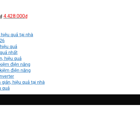
là:
tại
5.988.000₫.
là:
4.428.000₫.
4.428.000
₫
₫
hiệu quả tại nhà
026
 hiệu quả
 quả nhất
n, hiệu quả
 kiệm điện năng
 kiệm điện năng
nverter
iản, hiệu quả tại nhà
u quả