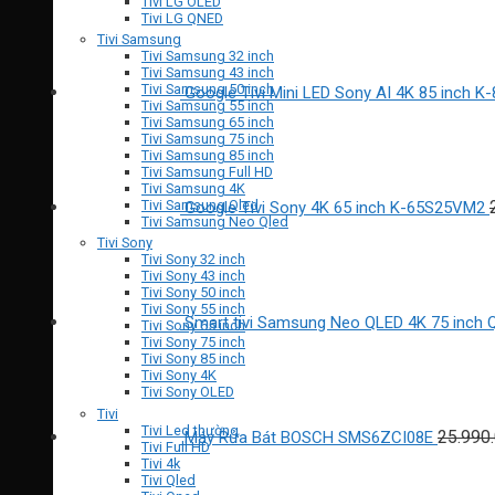
Tivi LG OLED
Tivi LG QNED
Tivi Samsung
Tivi Samsung 32 inch
Tivi Samsung 43 inch
Tivi Samsung 50 inch
Google Tivi Mini LED Sony AI 4K 85 inch K
Tivi Samsung 55 inch
Tivi Samsung 65 inch
Tivi Samsung 75 inch
Tivi Samsung 85 inch
Tivi Samsung Full HD
Tivi Samsung 4K
Tivi Samsung Qled
Google Tivi Sony 4K 65 inch K-65S25VM2
Tivi Samsung Neo Qled
Tivi Sony
Tivi Sony 32 inch
Tivi Sony 43 inch
Tivi Sony 50 inch
Tivi Sony 55 inch
Smart tivi Samsung Neo QLED 4K 75 inch
Tivi Sony 65 inch
Tivi Sony 75 inch
Tivi Sony 85 inch
Tivi Sony 4K
Tivi Sony OLED
Tivi
Tivi Led thường
25.990
Máy Rửa Bát BOSCH SMS6ZCI08E
Tivi Full HD
Tivi 4k
Tivi Qled