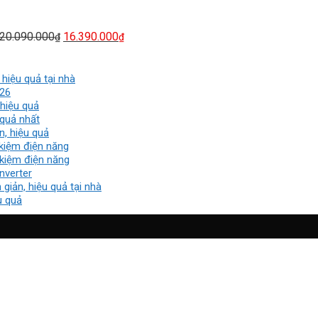
là:
tại
20.090.000₫.
là:
16.390.000₫.
20.090.000
16.390.000
₫
₫
hiệu quả tại nhà
026
 hiệu quả
 quả nhất
n, hiệu quả
 kiệm điện năng
 kiệm điện năng
nverter
iản, hiệu quả tại nhà
u quả