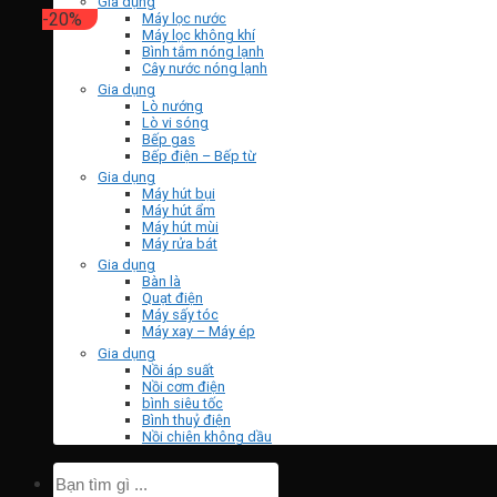
Gia dụng
-20%
Máy lọc nước
Máy lọc không khí
Bình tắm nóng lạnh
Cây nước nóng lạnh
Gia dụng
Lò nướng
Lò vi sóng
Bếp gas
Bếp điện – Bếp từ
Gia dụng
Máy hút bụi
Máy hút ẩm
Máy hút mùi
Máy rửa bát
Gia dụng
Bàn là
Quạt điện
Máy sấy tóc
Máy xay – Máy ép
Gia dụng
Nồi áp suất
Nồi cơm điện
bình siêu tốc
Bình thuỷ điện
Nồi chiên không dầu
Tìm
kiếm: