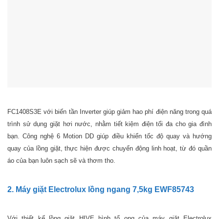
FC1408S3E với biến tần Inverter giúp giảm hao phí điện năng trong quá
trình sử dụng giặt hơi nước, nhằm tiết kiệm điện tối đa cho gia đình
bạn. Công nghệ 6 Motion DD giúp điều khiển tốc độ quay và hướng
quay của lồng giặt, thực hiện được chuyển động linh hoạt, từ đó quần
áo của bạn luôn sạch sẽ và thơm tho.
2. Máy giặt Electrolux lồng ngang 7,5kg EWF85743
Với thiết kế lồng giặt HIVE hình tổ ong của máy giặt Electrolux