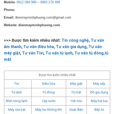
Mobile:
0912.094.988
–
0983.278.488
Phone:
Email:
dienmayminhphuong.com@gmail.com
Website: dienmayminhphuong.com
>>> Được tìm kiếm nhiều nhất:
Tin công nghệ
,
Tư vấn
âm thanh
,
Tư vấn điều hòa
,
Tư vấn gia dụng
,
Tư vấn
máy giặt
,
Tư vấn Tivi
,
Tư vấn tủ lạnh
,
Tư vấn tủ đông,tủ
mát
Được tìm kiếm nhiều nhất
Tivi
Điều hòa
Máy giặt
Máy sấy
Tủ lạnh
Tủ đông
Tủ mát
Đồ gia dụng
Bình nóng lạnh
Cây nước
Hút mùi
Máy hút bụi
Máy rửa bát
Máy lọc không khí
Quạt điện
Bếp từ