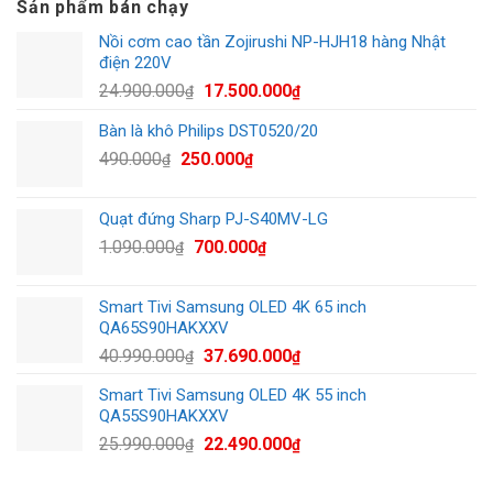
Sản phẩm bán chạy
Nồi cơm cao tần Zojirushi NP-HJH18 hàng Nhật
điện 220V
Giá
Giá
24.900.000
17.500.000
₫
₫
gốc
hiện
Bàn là khô Philips DST0520/20
là:
tại
Giá
Giá
490.000
250.000
24.900.000₫.
là:
₫
₫
gốc
hiện
17.500.000₫.
là:
tại
Quạt đứng Sharp PJ-S40MV-LG
490.000₫.
là:
Giá
Giá
1.090.000
700.000
₫
₫
250.000₫.
gốc
hiện
là:
tại
Smart Tivi Samsung OLED 4K 65 inch
1.090.000₫.
là:
QA65S90HAKXXV
700.000₫.
Giá
Giá
40.990.000
37.690.000
₫
₫
gốc
hiện
Smart Tivi Samsung OLED 4K 55 inch
là:
tại
QA55S90HAKXXV
40.990.000₫.
là:
Giá
Giá
25.990.000
22.490.000
₫
₫
37.690.000₫.
gốc
hiện
là:
tại