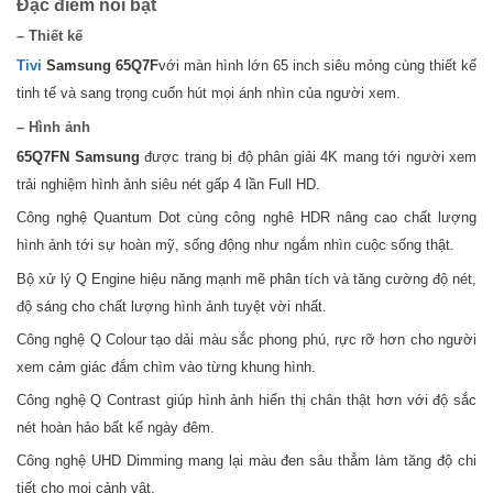
Đặc điểm nổi bật
– Thiết kế
Tivi
Samsung 65Q7F
với màn hình lớn 65 inch siêu mỏng cùng thiết kế
tinh tế và sang trọng cuốn hút mọi ánh nhìn của người xem.
– Hình ảnh
65Q7FN Samsung
được trang bị độ phân giải 4K mang tới người xem
trải nghiệm hình ảnh siêu nét gấp 4 lần Full HD.
Công nghệ Quantum Dot cùng công nghê HDR nâng cao chất lượng
hình ảnh tới sự hoàn mỹ, sống động như ngắm nhìn cuộc sống thật.
Bộ xử lý Q Engine hiệu năng mạnh mẽ phân tích và tăng cường độ nét,
độ sáng cho chất lượng hình ảnh tuyệt vời nhất.
Công nghệ Q Colour tạo dải màu sắc phong phú, rực rỡ hơn cho người
xem cảm giác đắm chìm vào từng khung hình.
Công nghệ Q Contrast giúp hình ảnh hiển thị chân thật hơn với độ sắc
nét hoàn hảo bất kể ngày đêm.
Công nghệ UHD Dimming mang lại màu đen sâu thẳm làm tăng độ chi
tiết cho mọi cảnh vật.