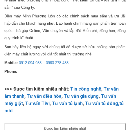
rẻ nhất theo phương châm hoạt động “Tiết kiệm tối đa – An tâm mua
sắm” của Công ty.
Điện máy Minh Phương luôn có các chính sách mua sắm và ưu đãi
hấp dẫn cho khách hàng như: Bảo hành chính hãng sản phẩm trên toàn
quốc; Trả góp Online; Vận chuyển và lắp đặt Miễn phí, đúng hẹn, đúng
quy trình kĩ thuật…
Bạn hãy liên hệ ngay với chúng tôi để được sở hữu những sản phẩm
điện máy chất lượng với giá tốt nhất thị trường nhé.
Mobile:
0912.094.988
–
0983.278.488
Phone:
>>> Được tìm kiếm nhiều nhất:
Tin công nghệ
,
Tư vấn
âm thanh
,
Tư vấn điều hòa
,
Tư vấn gia dụng
,
Tư vấn
máy giặt
,
Tư vấn Tivi
,
Tư vấn tủ lạnh
,
Tư vấn tủ đông,tủ
mát
Được tìm kiếm nhiều nhất