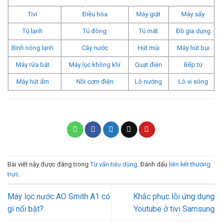
Tivi
Điều hòa
Máy giặt
Máy sấy
Tủ lạnh
Tủ đông
Tủ mát
Đồ gia dụng
Bình nóng lạnh
Cây nước
Hút mùi
Máy hút bụi
Máy rửa bát
Máy lọc không khí
Quạt điện
Bếp từ
Máy hút ẩm
Nồi cơm điện
Lò nướng
Lò vi sóng
Bài viết này được đăng trong
Tư vấn tiêu dùng
. Đánh dấu
liên kết thường
trực
.
Máy lọc nước AO Smith A1 có
Khắc phục lỗi ứng dụng
gì nổi bật?
Youtube ở tivi Samsung