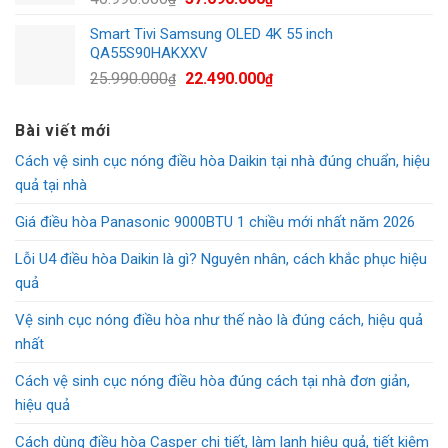
gốc
hiện
Smart Tivi Samsung OLED 4K 55 inch
là:
tại
QA55S90HAKXXV
40.990.000₫.
là:
Giá
Giá
25.990.000
22.490.000
₫
₫
37.690.000₫.
gốc
hiện
là:
tại
Bài viết mới
25.990.000₫.
là:
Cách vệ sinh cục nóng điều hòa Daikin tại nhà đúng chuẩn, hiệu
22.490.000₫.
quả tại nhà
Giá điều hòa Panasonic 9000BTU 1 chiều mới nhất năm 2026
Lỗi U4 điều hòa Daikin là gì? Nguyên nhân, cách khắc phục hiệu
quả
Vệ sinh cục nóng điều hòa như thế nào là đúng cách, hiệu quả
nhất
Cách vệ sinh cục nóng điều hòa đúng cách tại nhà đơn giản,
hiệu quả
Cách dùng điều hòa Casper chi tiết, làm lạnh hiệu quả, tiết kiệm