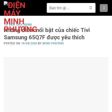
Bỏ
Tìm
qua
kiếm:
nội
dung
TƯ VẤN TIÊU DÙNG
Những điểm nổi bật của chiếc Tivi
Samsung 65Q7F được yêu thích
POSTED ON
14/04/2026
BY
MINH PHƯƠNG