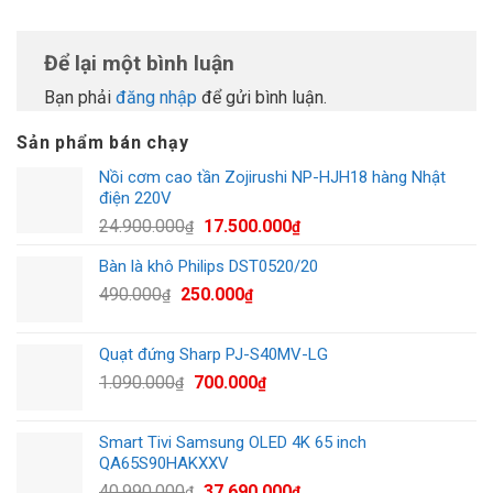
Để lại một bình luận
Bạn phải
đăng nhập
để gửi bình luận.
Sản phẩm bán chạy
Nồi cơm cao tần Zojirushi NP-HJH18 hàng Nhật
điện 220V
Giá
Giá
24.900.000
17.500.000
₫
₫
gốc
hiện
Bàn là khô Philips DST0520/20
là:
tại
Giá
Giá
490.000
250.000
24.900.000₫.
là:
₫
₫
gốc
hiện
17.500.000₫.
là:
tại
Quạt đứng Sharp PJ-S40MV-LG
490.000₫.
là:
Giá
Giá
1.090.000
700.000
₫
₫
250.000₫.
gốc
hiện
là:
tại
Smart Tivi Samsung OLED 4K 65 inch
1.090.000₫.
là:
QA65S90HAKXXV
700.000₫.
Giá
Giá
40.990.000
37.690.000
₫
₫