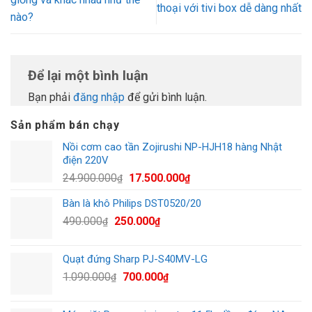
thoại với tivi box dễ dàng nhất
nào?
Để lại một bình luận
Bạn phải
đăng nhập
để gửi bình luận.
Sản phẩm bán chạy
Nồi cơm cao tần Zojirushi NP-HJH18 hàng Nhật
điện 220V
Giá
Giá
24.900.000
17.500.000
₫
₫
gốc
hiện
Bàn là khô Philips DST0520/20
là:
tại
Giá
Giá
490.000
250.000
24.900.000₫.
là:
₫
₫
gốc
hiện
17.500.000₫.
là:
tại
Quạt đứng Sharp PJ-S40MV-LG
490.000₫.
là:
Giá
Giá
1.090.000
700.000
₫
₫
250.000₫.
gốc
hiện
là:
tại