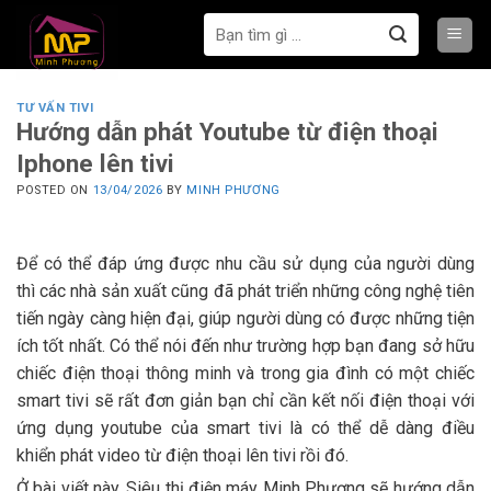
Bỏ
Tìm
qua
kiếm:
nội
dung
TƯ VẤN TIVI
Hướng dẫn phát Youtube từ điện thoại
Iphone lên tivi
POSTED ON
13/04/2026
BY
MINH PHƯƠNG
Để có thể đáp ứng được nhu cầu sử dụng của người dùng
thì các nhà sản xuất cũng đã phát triển những công nghệ tiên
tiến ngày càng hiện đại, giúp người dùng có được những tiện
ích tốt nhất. Có thể nói đến như trường hợp bạn đang sở hữu
chiếc điện thoại thông minh và trong gia đình có một chiếc
smart tivi sẽ rất đơn giản bạn chỉ cần kết nối điện thoại với
ứng dụng youtube của smart tivi là có thể dễ dàng điều
khiển phát video từ điện thoại lên tivi rồi đó.
Ở bài viết này, Siêu thị điện máy Minh Phương sẽ hướng dẫn