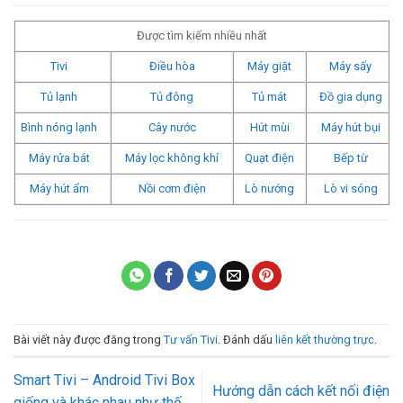
Được tìm kiếm nhiều nhất
Tivi
Điều hòa
Máy giặt
Máy sấy
Tủ lạnh
Tủ đông
Tủ mát
Đồ gia dụng
Bình nóng lạnh
Cây nước
Hút mùi
Máy hút bụi
Máy rửa bát
Máy lọc không khí
Quạt điện
Bếp từ
Máy hút ẩm
Nồi cơm điện
Lò nướng
Lò vi sóng
Bài viết này được đăng trong
Tư vấn Tivi
. Đánh dấu
liên kết thường trực
.
Smart Tivi – Android Tivi Box
Hướng dẫn cách kết nối điện
giống và khác nhau như thế