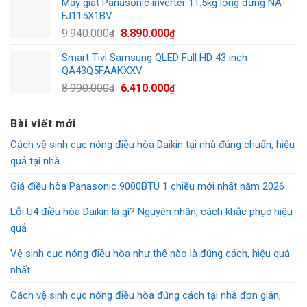
Máy giặt Panasonic inverter 11.5kg lồng đứng NA-
1.090.000₫.
là:
FJ115X1BV
700.000₫.
Giá
Giá
9.940.000
8.890.000
₫
₫
gốc
hiện
Smart Tivi Samsung QLED Full HD 43 inch
là:
tại
QA43Q5FAAKXXV
9.940.000₫.
là:
Giá
Giá
8.990.000
6.410.000
₫
₫
8.890.000₫.
gốc
hiện
là:
tại
Bài viết mới
8.990.000₫.
là:
Cách vệ sinh cục nóng điều hòa Daikin tại nhà đúng chuẩn, hiệu
6.410.000₫.
quả tại nhà
Giá điều hòa Panasonic 9000BTU 1 chiều mới nhất năm 2026
Lỗi U4 điều hòa Daikin là gì? Nguyên nhân, cách khắc phục hiệu
quả
Vệ sinh cục nóng điều hòa như thế nào là đúng cách, hiệu quả
nhất
Cách vệ sinh cục nóng điều hòa đúng cách tại nhà đơn giản,