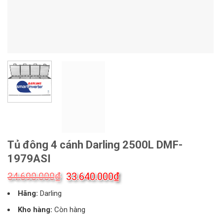
Tủ đông 4 cánh Darling 2500L DMF-
1979ASI
Giá
Giá
₫
₫
34.690.000
33.640.000
gốc
hiện
Hãng:
Darling
là:
tại
34.690.000₫.
là:
Kho hàng:
Còn hàng
33.640.000₫.