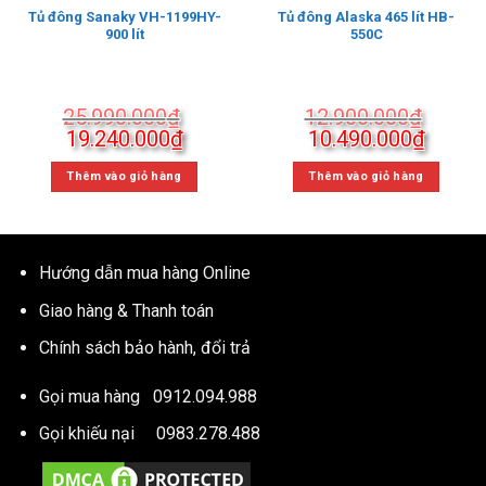
Tủ đông Sanaky VH-1199HY-
Tủ đông Alaska 465 lít HB-
900 lít
550C
25.990.000
₫
12.900.000
₫
Giá
Giá
Giá
Giá
19.240.000
₫
10.490.000
₫
gốc
hiện
gốc
hiện
là:
tại
là:
tại
Thêm vào giỏ hàng
Thêm vào giỏ hàng
25.990.000₫.
là:
12.900.000₫.
là:
19.240.000₫.
10.490
Hướng dẫn mua hàng Online
Giao hàng & Thanh toán
Chính sách bảo hành, đổi trả
Gọi mua hàng
0912.094.988
Gọi khiếu nại
0983.278.488