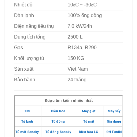
Nhiệt độ
10
C ~ -30
C
o
o
Dàn lạnh
100% ống đồng
Điện năng tiêu thụ
7.0 kW/24h
2500 L
Dung tích tổng
Gas
R134a, R290
Khối lượng tủ
150 KG
Sản xuất
Việt Nam
Bảo hành
24 tháng
Được tìm kiếm nhiều nhất
Tivi
Điều hòa
Máy giặt
Máy sấy
Tủ lạnh
Tủ đông
Tủ mát
Gia dụng
Tủ mát Sanaky
Tủ đông Sanaky
Điều hòa LG
ĐH Funiki