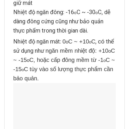
giữ mát
Nhiệt độ ngăn đông: -16
C ~ -30
C, dễ
o
o
dàng đông cứng cũng như bảo quản
thực phẩm trong thời gian dài.
Nhiệt độ ngăn mát:
, có thể
0
C ~ +10
C
o
o
sử dụng như
ngăn mềm nhiệt độ: +10
C
o
~ -15
C, hoặc cấp đông mềm từ -1
C ~
o
o
-15
C tùy vào số lượng thực phẩm cần
o
bảo quản.