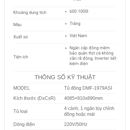
600-1000l
Khoảng dung tích
Trắng
Màu
Việt Nam
Xuất xứ
Ngăn cấp đông mềm
bảo quản thịt cá không
Tiện ích
cần rã đông, Inverter tiết
kiệm điện
THÔNG SỐ KỸ THUẬT
MODEL
Tủ đông DMF-1979ASI
Kích thước (DxCxR)
4085×910
x890mm
4 cánh, 1 ngăn tùy chỉnh
Tủ loại
đông hoặc mát
Dòng điện
220V/50Hz