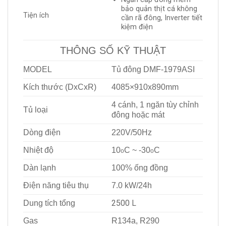
bảo quản thịt cá không
Tiện ích
cần rã đông, Inverter tiết
kiệm điện
THÔNG SỐ KỸ THUẬT
MODEL
Tủ đông DMF-1979ASI
Kích thước (DxCxR)
4085×910
x890mm
4 cánh, 1 ngăn tùy chỉnh
Tủ loại
đông hoặc mát
Dòng điện
220V/50Hz
Nhiệt độ
10
C ~ -30
C
o
o
Dàn lạnh
100% ống đồng
Điện năng tiêu thụ
7.0 kW/24h
2500 L
Dung tích tổng
Gas
R134a, R290