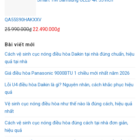
Smart Tivi Samsung OLED 4K 55 inch
40.990.000₫.
là:
37.690.000₫.
QA55S90HAKXXV
Giá
Giá
25.990.000
22.490.000
₫
₫
gốc
hiện
Bài viết mới
là:
tại
25.990.000₫.
là:
Cách vệ sinh cục nóng điều hòa Daikin tại nhà đúng chuẩn, hiệu
22.490.000₫.
quả tại nhà
Giá điều hòa Panasonic 9000BTU 1 chiều mới nhất năm 2026
Lỗi U4 điều hòa Daikin là gì? Nguyên nhân, cách khắc phục hiệu
quả
Vệ sinh cục nóng điều hòa như thế nào là đúng cách, hiệu quả
nhất
Cách vệ sinh cục nóng điều hòa đúng cách tại nhà đơn giản,
hiệu quả