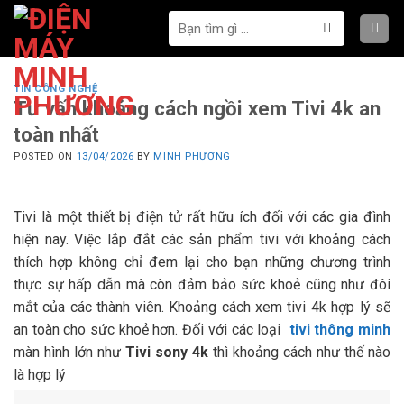
Bỏ
Tìm
qua
kiếm:
nội
dung
TIN CÔNG NGHỆ
Tư vấn khoảng cách ngồi xem Tivi 4k an
toàn nhất
POSTED ON
13/04/2026
BY
MINH PHƯƠNG
Tivi là một thiết bị điện tử rất hữu ích đối với các gia đình
hiện nay. Việc lắp đắt các sản phẩm tivi với khoảng cách
thích hợp không chỉ đem lại cho bạn những chương trình
thực sự hấp dẫn mà còn đảm bảo sức khoẻ cũng như đôi
mắt của các thành viên. Khoảng cách xem tivi 4k hợp lý sẽ
an toàn cho sức khoẻ hơn. Đối với các loại
tivi thông minh
màn hình lớn như
Tivi sony 4k
thì khoảng cách như thế nào
là hợp lý