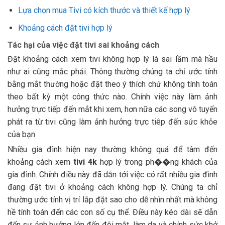
Lựa chọn mua Tivi có kích thước và thiết kế hợp lý
Khoảng cách đặt tivi hợp lý
Tác hại của việc đặt tivi sai khoảng cách
Đặt khoảng cách xem tivi không hợp lý là sai lầm mà hầu
như ai cũng mắc phải. Thông thường chúng ta chỉ ước tính
bằng mắt thường hoặc đặt theo ý thích chứ không tính toán
theo bất kỳ một công thức nào. Chính việc này làm ảnh
hưởng trực tiếp đến mắt khi xem, hơn nữa các song vô tuyến
phát ra từ tivi cũng làm ảnh hưởng trực tiêp đến sức khỏe
của bạn
Nhiều gia đình hiện nay thường không quá để tâm đến
khoảng cách xem
tivi 4k
hợp lý trong ph��ng khách của
gia đình. Chính điều này đã dẫn tới việc có rất nhiều gia đình
đang đặt tivi ở khoảng cách không hợp lý. Chúng ta chỉ
thường ước tính vị trí lắp đặt sao cho dễ nhìn nhất mà không
hề tính toán đến các con số cụ thể. Điều này kéo dài sẽ dẫn
đến sự ảnh hưởng lớn đến đôi mắt, làm da và chính sức khở