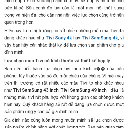
thích hợp để có Khoảng cách xem tivi 4k hợp lý an toàn cho
sức khoẻ. Bên cạnh đó tivi còn là một món nội thất sang
trọng và hiện đại cho căn nhà nên việc lựa chọn càng trở nên
quan trọng hơn.
Hiện nay trên thị trường có rất nhiều những mẫu mã Tivi đa
dạng khác nhau như
Tivi Sony 4k
hay
Tivi SamSung 4k
, vì
vậy bạn hãy cân nhắc thật ký để lựa chọn sản phẩm cho gia
đình mình.
Lựa chọn mua Tivi có kích thước và thiết kế hợp lý
Bạn nên tiến hành lựa chọn tivi theo kích c�� của căn
phòng, tùy thuộc vào số đo mỗi chiều của chúng. Vì hiện nay
trên thị trường có rất nhiều các mẫu Tivi to nhỏ khác nhau
như
Tivi SamSung 43 inch
,
Tivi SamSung 49 inch
… đều là
những mẫu tivi rất phù hợp với không gian các phòng khách
hiện nay. Quý khách hàng sẽ rất dễ dàng lựa chọn được một
sản phẩm ưng ý cho cả gia đình mình.
Gia đình nào cũng luôn mong muốn mình sẽ lựa chọn được
sản phẩm chính hãng với chất lượng tốt. Bạn nên quan tâm