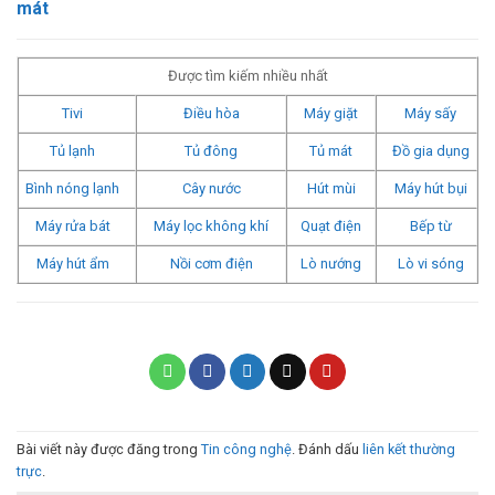
mát
Được tìm kiếm nhiều nhất
Tivi
Điều hòa
Máy giặt
Máy sấy
Tủ lạnh
Tủ đông
Tủ mát
Đồ gia dụng
Bình nóng lạnh
Cây nước
Hút mùi
Máy hút bụi
Máy rửa bát
Máy lọc không khí
Quạt điện
Bếp từ
Máy hút ẩm
Nồi cơm điện
Lò nướng
Lò vi sóng
Bài viết này được đăng trong
Tin công nghệ
. Đánh dấu
liên kết thường
trực
.