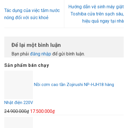
Hướng dẫn vệ sinh máy giặt
Tác dụng của việc tắm nước
Toshiba cửa trên sạch sâu,
nóng đối với sức khoẻ
hiệu quả ngay tại nhà
Để lại một bình luận
Bạn phải
đăng nhập
để gửi bình luận.
Sản phẩm bán chạy
Nồi cơm cao tần Zojirushi NP-HJH18 hàng
Nhật điện 220V
Giá
Giá
24.900.000
17.500.000
₫
₫
gốc
hiện
là:
tại