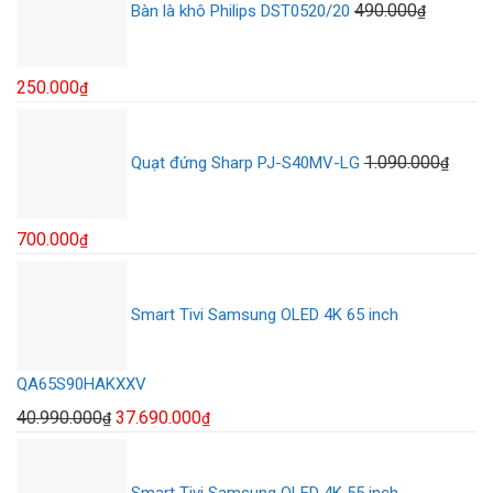
490.000
Bàn là khô Philips DST0520/20
₫
24.900.000₫.
là:
17.500.000₫.
Giá
Giá
250.000
₫
gốc
hiện
là:
tại
1.090.000
Quạt đứng Sharp PJ-S40MV-LG
₫
490.000₫.
là:
250.000₫.
Giá
Giá
700.000
₫
gốc
hiện
là:
tại
Smart Tivi Samsung OLED 4K 65 inch
1.090.000₫.
là:
700.000₫.
QA65S90HAKXXV
Giá
Giá
40.990.000
37.690.000
₫
₫
gốc
hiện
là:
tại