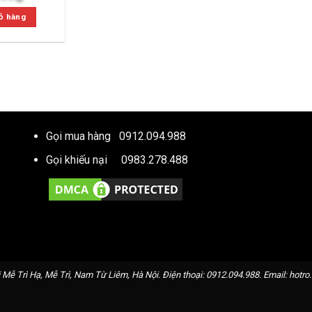
hiện
tại
ỏ hàng
000₫.
là:
9.156.000₫.
Gọi mua hàng
0912.094.988
Gọi khiếu nại
0983.278.488
 Mễ Trì Hạ, Mễ Trì, Nam Từ Liêm, Hà Nội. Điện thoại:
0912.094.988
. Email:
hotr