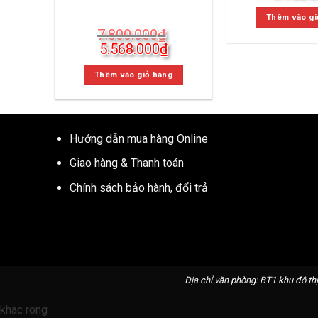
gốc
là:
Thêm vào gi
13.188.
7.800.000
₫
Giá
Giá
5.568.000
₫
gốc
hiện
là:
tại
Thêm vào giỏ hàng
7.800.000₫.
là:
5.568.000₫.
Hướng dẫn mua hàng Online
Giao hàng & Thanh toán
Chính sách bảo hành, đổi trả
Địa chỉ văn phòng: BT1 khu đô thị
khac rong