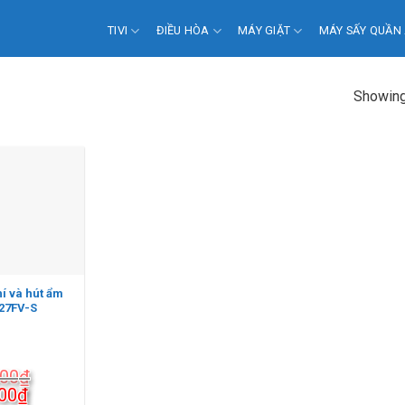
TIVI
ĐIỀU HÒA
MÁY GIẶT
MÁY SẤY QUẦN
Showing 
í và hút ẩm
27FV-S
000
₫
Giá
00
₫