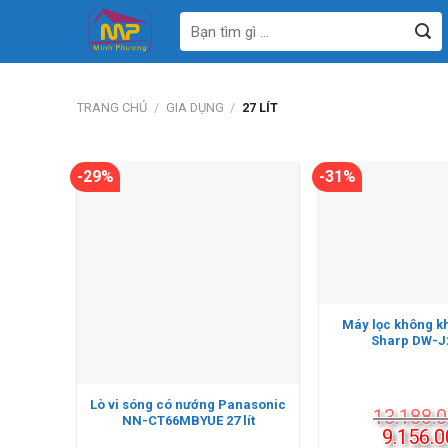
Bỏ
Tìm
qua
kiếm:
nội
dung
TRANG CHỦ
/
GIA DỤNG
/
27 LÍT
-29%
-31%
Máy lọc không kh
Sharp DW-J
Lò vi sóng có nướng Panasonic
13.188.
NN-CT66MBYUE 27 lít
Giá
9.156.0