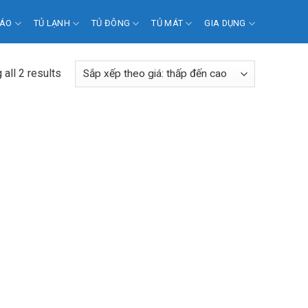
 ÁO
TỦ LẠNH
TỦ ĐÔNG
TỦ MÁT
GIA DỤNG
all 2 results