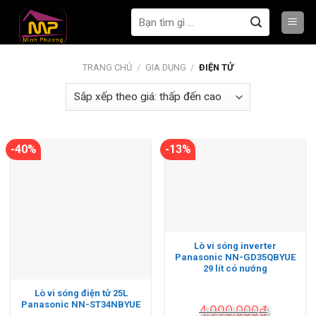
Bỏ
Tìm
qua
kiếm:
nội
dung
TRANG CHỦ
/
GIA DỤNG
/
ĐIỆN TỬ
-40%
-13%
Lò vi sóng inverter
Panasonic NN-GD35QBYUE
29 lít có nướng
Lò vi sóng điện tử 25L
Panasonic NN-ST34NBYUE
4.990.000
₫