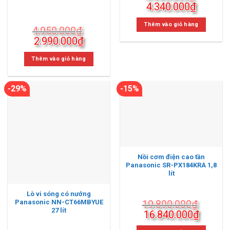
Giá
Giá
4.340.000
₫
gốc
hiện
là:
tại
Thêm vào giỏ hàng
4.950.000
₫
4.990.000₫.
là:
Giá
Giá
2.990.000
₫
4.340.0
gốc
hiện
là:
tại
Thêm vào giỏ hàng
4.950.000₫.
là:
2.990.000₫.
-29%
-15%
Nồi cơm điện cao tần
Panasonic SR-PX184KRA 1,8
lít
Lò vi sóng có nướng
Panasonic NN-CT66MBYUE
19.890.000
₫
27 lít
Giá
Giá
16.840.000
₫
gốc
hiện