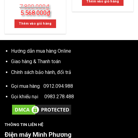
là:
tại
Thêm vào giỏ hàng
7.800.000
₫
19.890.000₫.
là:
Giá
Giá
5.568.000
₫
16.840
gốc
hiện
là:
tại
Thêm vào giỏ hàng
7.800.000₫.
là:
5.568.000₫.
Hướng dẫn mua hàng Online
Giao hàng & Thanh toán
Chính sách bảo hành, đổi trả
Gọi mua hàng
0912.094.988
Gọi khiếu nại
0983.278.488
THÔNG TIN LIÊN HỆ
Điện máy Minh Phương