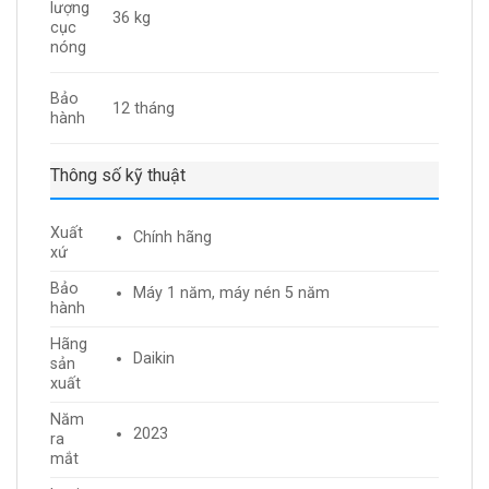
lượng
36 kg
cục
nóng
Bảo
12 tháng
hành
Thông số kỹ thuật
Xuất
Chính hãng
xứ
Bảo
Máy 1 năm, máy nén 5 năm
hành
Hãng
Daikin
sản
xuất
Năm
2023
ra
mắt