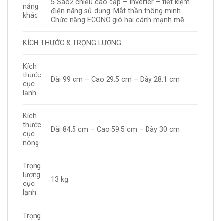
5 Sao2 chiều cao cấp – Inverter – tiết kiệm
năng
điện năng sử dụng. Mắt thần thông minh.
khác
Chức năng ECONO gió hai cánh mạnh mẽ.
KÍCH THƯỚC & TRỌNG LƯỢNG
Kích
thước
Dài 99 cm – Cao 29.5 cm – Dày 28.1 cm
cục
lạnh
Kích
thước
Dài 84.5 cm – Cao 59.5 cm – Dày 30 cm
cục
nóng
Trọng
lượng
13 kg
cục
lạnh
Trọng