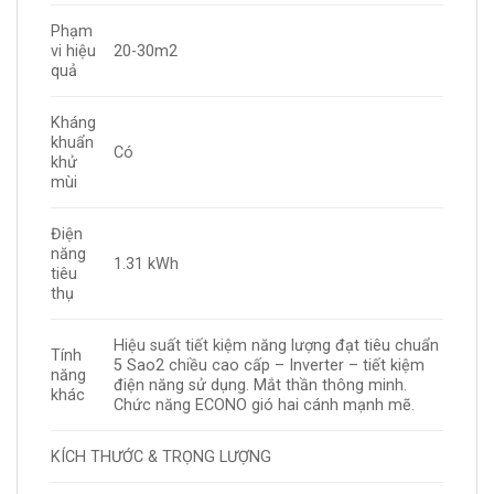
Phạm
vi hiệu
20-30m2
quả
Kháng
khuẩn
Có
khử
mùi
Điện
năng
1.31 kWh
tiêu
thụ
Hiệu suất tiết kiệm năng lượng đạt tiêu chuẩn
Tính
5 Sao2 chiều cao cấp – Inverter – tiết kiệm
năng
điện năng sử dụng. Mắt thần thông minh.
khác
Chức năng ECONO gió hai cánh mạnh mẽ.
KÍCH THƯỚC & TRỌNG LƯỢNG