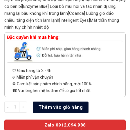
cơ bền bỉ[Enzyme Blue] Loại bỏ mùi hôi và tác nhân dị ứng,
mang lại bầu không khí trong lành[Coanda] Luồng gió đảo
chiều, tăng diện tích làm lạnh[Intelligent Eyes]Mắt thần thông
minh tùy chỉnh nhiệt độ
Đặc quyền khi mua hàng:
⏰ Giao hàng từ 2 - 4h
✈ Miễn phí vận chuyển
♻️ Cam kết sản phẩm chính hãng, mới 100%
☎ Vui lòng liên hệ hotline để có giá tốt nhất
Điều hòa Daikin FTHF50VAVMV -2HP -2 chiều Inverter số lượng
Thêm vào giỏ hàng
Zalo 0912.094.988