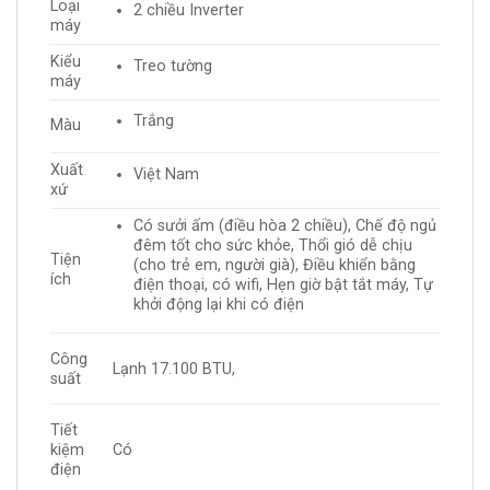
Loại
2 chiều Inverter
máy
Kiểu
Treo tường
máy
Trắng
Màu
Xuất
Việt Nam
xứ
Có sưởi ấm (điều hòa 2 chiều), Chế độ ngủ
đêm tốt cho sức khỏe, Thổi gió dễ chịu
Tiện
(cho trẻ em, người già), Điều khiển bằng
ích
điện thoại, có wifi, Hẹn giờ bật tắt máy, Tự
khởi động lại khi có điện
Công
Lạnh 17.100 BTU,
suất
Tiết
kiệm
Có
điện