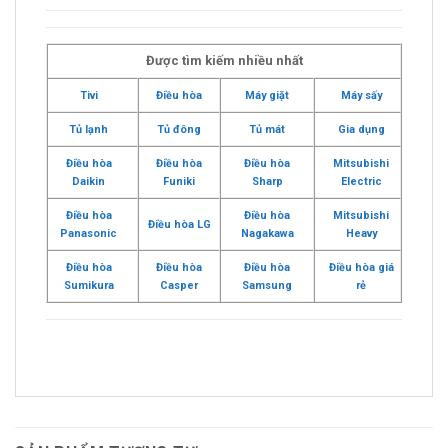
Được tìm kiếm nhiều nhất
Tivi
Điều hòa
Máy giặt
Máy sấy
Tủ lạnh
Tủ đông
Tủ mát
Gia dụng
Điều hòa
Điều hòa
Điều hòa
Mitsubishi
Daikin
Funiki
Sharp
Electric
Điều hòa
Điều hòa
Mitsubishi
Điều hòa LG
Panasonic
Nagakawa
Heavy
Điều hòa
Điều hòa
Điều hòa
Điều hòa giá
Sumikura
Casper
Samsung
rẻ