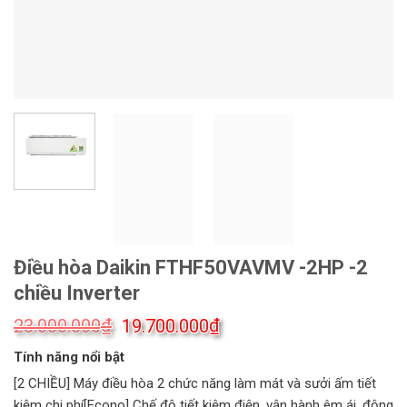
Điều hòa Daikin FTHF50VAVMV -2HP -2
chiều Inverter
Giá
Giá
₫
₫
23.000.000
19.700.000
gốc
hiện
Tính năng nổi bật
là:
tại
23.000.000₫.
là:
[2 CHIỀU] Máy điều hòa 2 chức năng làm mát và sưởi ấm tiết
19.700.000₫.
kiệm chi phí[Econo] Chế độ tiết kiệm điện, vận hành êm ái, động