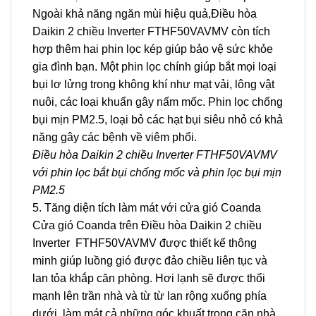
Ngoài khả năng ngăn mùi hiệu quả,
Điều hòa
Daikin 2 chiều Inverter FTHF50VAVMV
còn tích
hợp thêm hai phin lọc kép giúp bảo vệ sức khỏe
gia đình bạn. Một phin lọc chính giúp bắt mọi loại
bụi lơ lửng trong không khí như mạt vải, lông vật
nuôi, các loại khuẩn gây nấm mốc. Phin lọc chống
bụi mịn PM2.5, loại bỏ các hạt bụi siêu nhỏ có khả
năng gây các bệnh về viêm phổi.
Điều hòa Daikin 2 chiều Inverter FTHF50VAVMV
với phin lọc bắt bụi chống mốc và phin lọc bụi mịn
PM2.5
5. Tăng diện tích làm mát với cửa gió Coanda
Cửa gió Coanda trên
Điều hòa Daikin 2 chiều
Inverter FTHF50VAVMV
được thiết kế thông
minh giúp luồng gió được đảo chiều liên tục và
lan tỏa khắp căn phòng. Hơi lạnh sẽ được thổi
mạnh lên trần nhà và từ từ lan rộng xuống phía
dưới, làm mát cả những góc khuất trong căn nhà