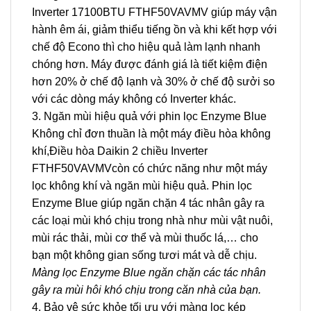
Inverter 17100BTU FTHF50VAVMV
giúp máy vận
hành êm ái, giảm thiểu tiếng ồn và khi kết hợp với
chế độ Econo thì cho hiệu quả làm lạnh nhanh
chóng hơn. Máy được đánh giá là tiết kiệm điện
hơn 20% ở chế độ lạnh và 30% ở chế độ sưởi so
với các dòng máy không có Inverter khác.
3. Ngăn mùi hiệu quả với phin lọc Enzyme Blue
Không chỉ đơn thuần là một máy điều hòa không
khí,
Điều hòa Daikin 2 chiều Inverter
FTHF50VAVMV
còn có chức năng như một máy
lọc không khí và ngăn mùi hiệu quả. Phin lọc
Enzyme Blue giúp ngăn chặn 4 tác nhân gây ra
các loại mùi khó chịu trong nhà như mùi vật nuôi,
mùi rác thải, mùi cơ thể và mùi thuốc lá,… cho
bạn một không gian sống tươi mát và dễ chịu.
Màng lọc Enzyme Blue ngăn chặn các tác nhân
gây ra mùi hôi khó chịu trong căn nhà của bạn.
4. Bảo vệ sức khỏe tối ưu với màng lọc kép