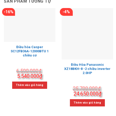
SẢN PHẨM TƯƠNG TỰ
-16%
-4%
Điều hòa Casper
SC12FB36A-12000BTU 1
chiều cơ
Điều Hòa Panasonic
XZ18BKH-8 -2 chiều inverter
6.590.000
₫
2.0HP
Giá
Giá
5.540.000
₫
gốc
hiện
là:
tại
Thêm vào giỏ hàng
25.700.000
₫
6.590.000₫.
là:
Giá
Giá
24.650.000
₫
5.540.000₫.
gốc
hiện
là:
tại
Thêm vào giỏ hàng
25.700.000₫.
là:
24.650