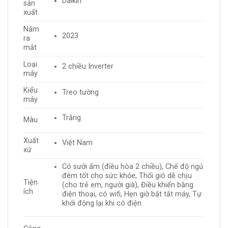
Daikin
sản
xuất
Năm
2023
ra
mắt
Loại
2 chiều Inverter
máy
Kiểu
Treo tường
máy
Trắng
Màu
Xuất
Việt Nam
xứ
Có sưởi ấm (điều hòa 2 chiều), Chế độ ngủ
đêm tốt cho sức khỏe, Thổi gió dễ chịu
Tiện
(cho trẻ em, người già), Điều khiển bằng
ích
điện thoại, có wifi, Hẹn giờ bật tắt máy, Tự
khởi động lại khi có điện