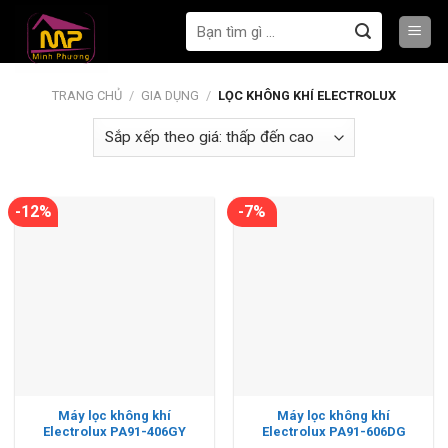
Bỏ
Tìm
qua
kiếm:
nội
dung
TRANG CHỦ
/
GIA DỤNG
/
LỌC KHÔNG KHÍ ELECTROLUX
-12%
-7%
Máy lọc không khí
Máy lọc không khí
Electrolux PA91-406GY
Electrolux PA91-606DG