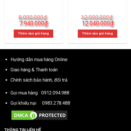
8.990.000
₫
12.990.000
₫
Giá
Giá
Giá
Giá
7.940.000
₫
12.040.000
₫
gốc
hiện
gốc
hiện
là:
tại
là:
tại
Thêm vào giỏ hàng
Thêm vào giỏ hàng
8.990.000₫.
là:
12.990.000₫.
là:
7.940.000₫.
12.040
Hướng dẫn mua hàng Online
Giao hàng & Thanh toán
Chính sách bảo hành, đổi trả
Gọi mua hàng
0912.094.988
Gọi khiếu nại
0983.278.488
THÔNG TIN LIÊN HỆ