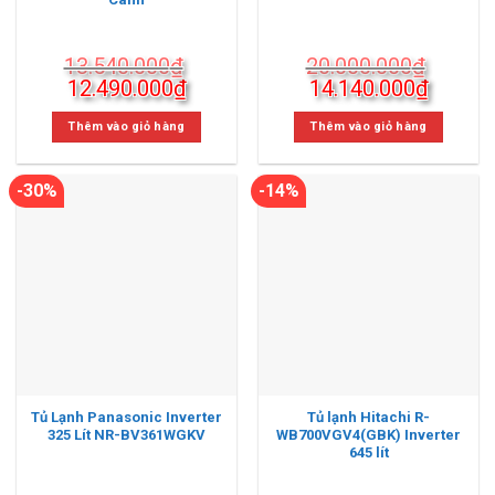
13.540.000
₫
20.000.000
₫
Giá
Giá
Giá
Giá
12.490.000
₫
14.140.000
₫
gốc
hiện
gốc
hiện
là:
tại
là:
tại
Thêm vào giỏ hàng
Thêm vào giỏ hàng
13.540.000₫.
là:
20.000.000₫.
là:
12.490.000₫.
14.140
-30%
-14%
Tủ Lạnh Panasonic Inverter
Tủ lạnh Hitachi R-
325 Lít NR-BV361WGKV
WB700VGV4(GBK) Inverter
645 lít