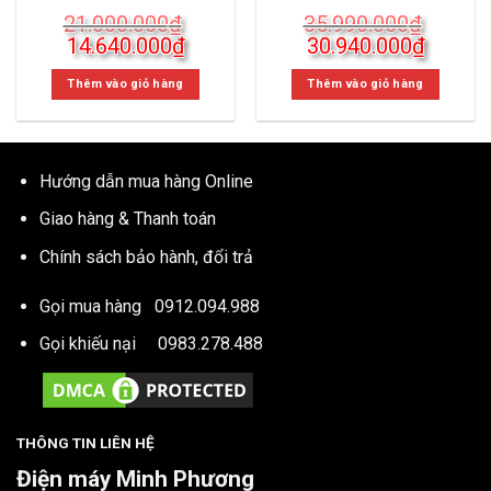
21.000.000
₫
35.990.000
₫
Giá
Giá
Giá
Giá
14.640.000
₫
30.940.000
₫
gốc
hiện
gốc
hiện
là:
tại
là:
tại
Thêm vào giỏ hàng
Thêm vào giỏ hàng
21.000.000₫.
là:
35.990.000₫.
là:
14.640.000₫.
30.940
Hướng dẫn mua hàng Online
Giao hàng & Thanh toán
Chính sách bảo hành, đổi trả
Gọi mua hàng
0912.094.988
Gọi khiếu nại
0983.278.488
THÔNG TIN LIÊN HỆ
Điện máy Minh Phương