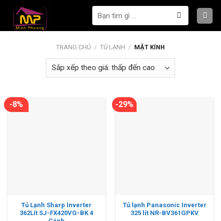
Bỏ
Tìm
qua
kiếm:
nội
dung
TRANG CHỦ
/
TỦ LẠNH
/
MẶT KÍNH
-8%
-29%
Tủ Lạnh Sharp Inverter
Tủ lạnh Panasonic Inverter
362Lít SJ-FX420VG-BK 4
325 lít NR-BV361GPKV
Cánh