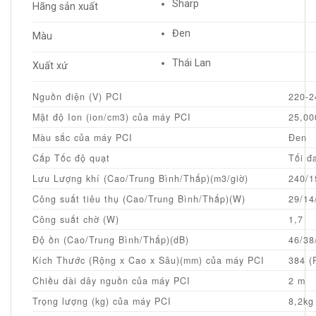
Sharp
Hãng sản xuất
Đen
Màu
Thái Lan
Xuất xứ
Nguồn điện (V) PCI
220-2
Mật độ Ion (ion/cm3) của máy PCI
25,00
Màu sắc của máy PCI
Đen
Cấp Tốc độ quạt
Tối đ
Lưu Lượng khí (Cao/Trung Bình/Thấp)(m3/giờ)
240/1
Công suất tiêu thụ (Cao/Trung Bình/Thấp)(W)
29/14
Công suất chờ (W)
1,7
Độ ồn (Cao/Trung Bình/Thấp)(dB)
46/38
Kích Thước (Rộng x Cao x Sâu)(mm) của máy PCI
384 (
Chiều dài dây nguồn của máy PCI
2 m
Trọng lượng (kg) của máy PCI
8,2kg