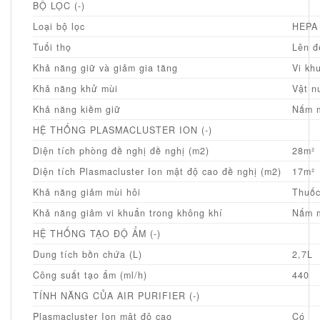
BỘ LỌC (-)
Loại bộ lọc
HEPA 
Tuổi thọ
Lên đ
Khả năng giữ và giảm gia tăng
Vi kh
Khả năng khử mùi
Vật n
Khả năng kiềm giữ
Nấm m
HỆ THỐNG PLASMACLUSTER ION (-)
Diện tích phòng đề nghị đề nghị (m2)
28m²
Diện tích Plasmacluster Ion mật độ cao đề nghị (m2)
17m²
Khả năng giảm mùi hôi
Thuốc
Khả năng giảm vi khuẩn trong không khí
Nấm m
HỆ THỐNG TẠO ĐỘ ẨM (-)
Dung tích bồn chứa (L)
2,7L
Công suất tạo ẩm (ml/h)
440
TÍNH NĂNG CỦA AIR PURIFIER (-)
Plasmacluster Ion mật độ cao
Có