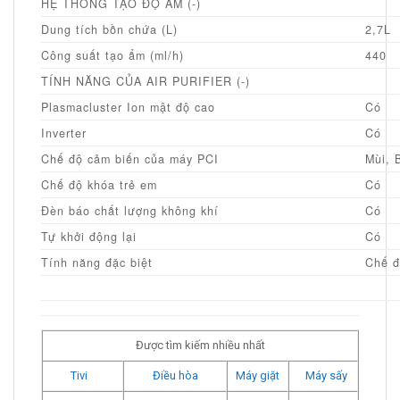
HỆ THỐNG TẠO ĐỘ ẨM (-)
Dung tích bồn chứa (L)
2,7L
Công suất tạo ẩm (ml/h)
440
TÍNH NĂNG CỦA AIR PURIFIER (-)
Plasmacluster Ion mật độ cao
Có
Inverter
Có
Chế độ cảm biến của máy PCI
Mùi, 
Chế độ khóa trẻ em
Có
Đèn báo chất lượng không khí
Có
Tự khởi động lại
Có
Tính năng đặc biệt
Chế đ
Được tìm kiếm nhiều nhất
Tivi
Điều hòa
Máy giặt
Máy sấy