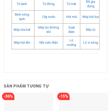
Đồ gia
Tủ lạnh
Tủ đông
Tủ mát
dụng
Bình nóng
Cây nước
Hút mùi
Máy hút bụi
lạnh
Máy lọc không
Quạt
Máy rửa bát
Bếp từ
khí
điện
Lò
Máy hút ẩm
Nồi cơm điện
Lò vi sóng
nướng
SẢN PHẨM TƯƠNG TỰ
-36%
-15%