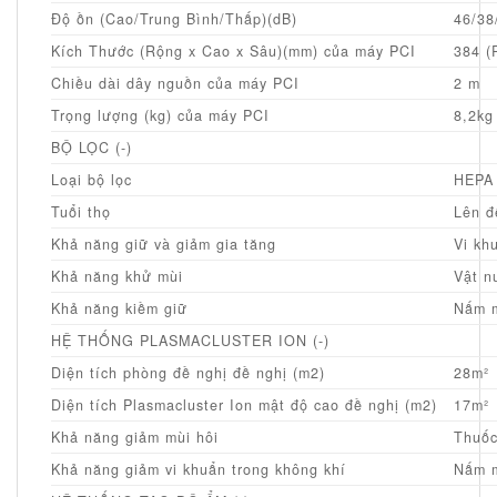
Độ ồn (Cao/Trung Bình/Thấp)(dB)
46/38
Kích Thước (Rộng x Cao x Sâu)(mm) của máy PCI
384 (
Chiều dài dây nguồn của máy PCI
2 m
Trọng lượng (kg) của máy PCI
8,2kg
BỘ LỌC (-)
Loại bộ lọc
HEPA 
Tuổi thọ
Lên đ
Khả năng giữ và giảm gia tăng
Vi kh
Khả năng khử mùi
Vật n
Khả năng kiềm giữ
Nấm m
HỆ THỐNG PLASMACLUSTER ION (-)
Diện tích phòng đề nghị đề nghị (m2)
28m²
Diện tích Plasmacluster Ion mật độ cao đề nghị (m2)
17m²
Khả năng giảm mùi hôi
Thuốc
Khả năng giảm vi khuẩn trong không khí
Nấm m