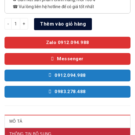
☎ Vui lòng liên hệ hotline để có giá tốt nhất
Máy lọc không khí tạo ẩm Sharp KI-N40V-H số lượng
Thêm vào giỏ hàng
Zalo 0912.094.988
Messenger
0912.094.988
0983.278.488
MÔ TẢ
THÔNG TIN BỔ SUNG