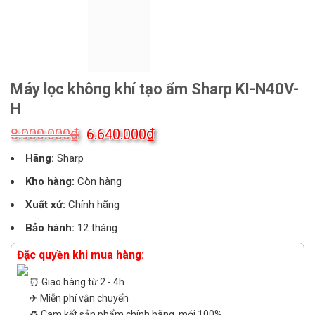
Máy lọc không khí tạo ẩm Sharp KI-N40V-
H
Giá
Giá
₫
₫
8.900.000
6.640.000
gốc
hiện
Hãng:
Sharp
là:
tại
8.900.000₫.
là:
Kho hàng:
Còn hàng
6.640.000₫.
Xuất xứ:
Chính hãng
Bảo hành:
12 tháng
Đặc quyền khi mua hàng:
⏰ Giao hàng từ 2 - 4h
✈ Miễn phí vận chuyển
♻️ Cam kết sản phẩm chính hãng, mới 100%