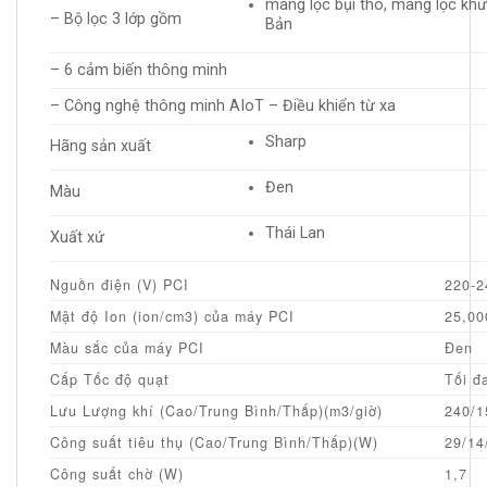
màng lọc bụi thô, màng lọc kh
– Bộ lọc 3 lớp gồm
Bản
– 6 cảm biến thông minh
– Công nghệ thông minh AIoT – Điều khiển từ xa
Sharp
Hãng sản xuất
Đen
Màu
Thái Lan
Xuất xứ
Nguồn điện (V) PCI
220-2
Mật độ Ion (ion/cm3) của máy PCI
25,00
Màu sắc của máy PCI
Đen
Cấp Tốc độ quạt
Tối đ
Lưu Lượng khí (Cao/Trung Bình/Thấp)(m3/giờ)
240/1
Công suất tiêu thụ (Cao/Trung Bình/Thấp)(W)
29/14
Công suất chờ (W)
1,7