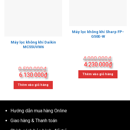
Máy lọc không khí Sharp FP-
G50E-W
Máy lọc không khí Daikin
MC55UVM6
4.990.000
₫
Giá
Giá
4.230.000
₫
9.590.000
₫
gốc
hiện
Giá
Giá
6.130.000
₫
là:
tại
Thêm vào giỏ hàng
gốc
hiện
4.990.000₫.
là:
là:
tại
Thêm vào giỏ hàng
4.230.
9.590.000₫.
là:
6.130.000₫.
Hướng dẫn mua hàng Online
Giao hàng & Thanh toán