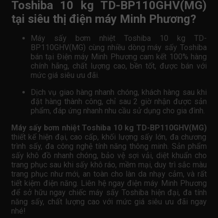
Toshiba 10 kg TD-BP110GHV(MG)
tại siêu thị điện máy Minh Phương?
Máy sấy bơm nhiệt Toshiba 10 kg TD-
BP110GHV(MG) cùng nhiều dòng máy sấy Toshiba
bán tại Điện máy Minh Phương cam kết 100% hàng
chính hãng, chất lượng cao, bền tốt, được bán với
mức giá siêu ưu đãi.
Dịch vụ giao hàng nhanh chóng, khách hàng sau khi
đặt hàng thành công, chỉ sau 2 giờ nhận được sản
phẩm, đáp ứng nhanh nhu cầu sử dụng cho gia đình.
Máy sấy bơm nhiệt Toshiba 10 kg TD-BP110GHV(MG)
thiết kế hiện đại, cao cấp, khối lượng sấy lớn, đa chương
trình sấy, đa công nghệ tính năng thông minh. Sản phẩm
sấy khô đồ nhanh chóng, bảo vệ sợi vải, diệt khuẩn cho
trang phục sau khi sấy khô ráo, mềm mại, duy trì sắc màu
trang phục như mới, an toàn cho làn da nhạy cảm, và rất
tiết kiệm điện năng. Liên hệ ngay điện máy Minh Phương
để sở hữu ngay chiếc máy sấy Toshiba hiện đại, đa tính
năng sấy, chất lượng cao với mức giá siêu ưu đãi ngay
nhé!