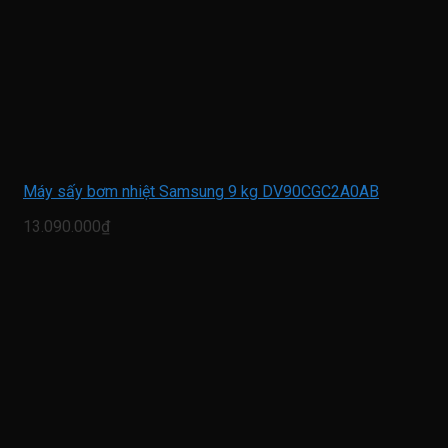
Máy sấy bơm nhiệt Samsung 9 kg DV90CGC2A0AB
13.090.000₫