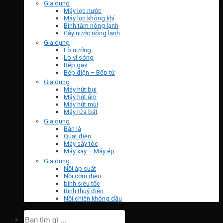
Gia dụng
Máy lọc nước
Máy lọc không khí
Bình tắm nóng lạnh
Cây nước nóng lạnh
Gia dụng
Lò nướng
Lò vi sóng
Bếp gas
Bếp điện – Bếp từ
Gia dụng
Máy hút bụi
Máy hút ẩm
Máy hút mùi
Máy rửa bát
Gia dụng
Bàn là
Quạt điện
Máy sấy tóc
Máy xay – Máy ép
Gia dụng
Nồi áp suất
Nồi cơm điện
bình siêu tốc
Bình thuỷ điện
Nồi chiên không dầu
Tìm