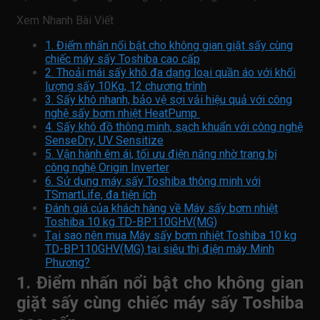
Xem Nhanh Bài Viết
1. Điểm nhấn nổi bật cho không gian giặt sấy cùng
chiếc máy sấy Toshiba cao cấp
2. Thoải mái sấy khô đa dạng loại quần áo với khối
lượng sấy 10Kg, 12 chương trình
3. Sấy khô nhanh, bảo vệ sợi vải hiệu quả với công
nghệ sấy bơm nhiệt HeatPump
4. Sấy khô đồ thông minh, sạch khuẩn với công nghệ
SenseDry, UV Sensitize
5. Vận hành êm ái, tối ưu điện năng nhờ trang bị
công nghệ Origin Inverter
6. Sử dụng máy sấy Toshiba thông minh với
TSmartLife, đa tiện ích
Đánh giá của khách hàng về Máy sấy bơm nhiệt
Toshiba 10 kg TD-BP110GHV(MG)
Tại sao nên mua Máy sấy bơm nhiệt Toshiba 10 kg
TD-BP110GHV(MG) tại siêu thị điện máy Minh
Phương?
1. Điểm nhấn nổi bật cho không gian
giặt sấy cùng chiếc máy sấy Toshiba