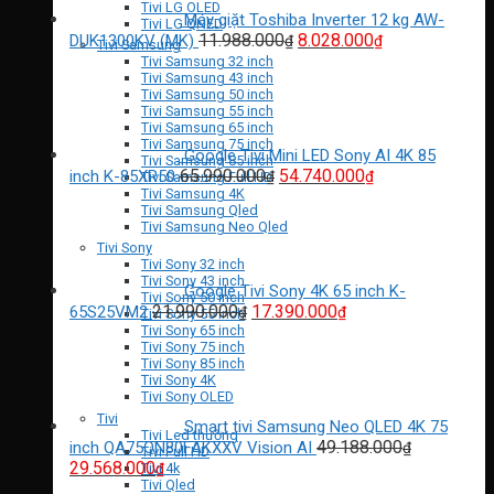
Tivi LG OLED
Máy giặt Toshiba Inverter 12 kg AW-
Tivi LG QNED
Giá
Giá
11.988.000
8.028.000
DUK1300KV (MK)
₫
₫
Tivi Samsung
gốc
hiện
Tivi Samsung 32 inch
Tivi Samsung 43 inch
là:
tại
Tivi Samsung 50 inch
11.988.000₫.
là:
Tivi Samsung 55 inch
8.028.000₫.
Tivi Samsung 65 inch
Tivi Samsung 75 inch
Google Tivi Mini LED Sony AI 4K 85
Tivi Samsung 85 inch
Giá
Giá
65.990.000
54.740.000
inch K-85XR50
₫
₫
Tivi Samsung Full HD
gốc
hiện
Tivi Samsung 4K
Tivi Samsung Qled
là:
tại
Tivi Samsung Neo Qled
65.990.000₫.
là:
Tivi Sony
54.740.000₫.
Tivi Sony 32 inch
Tivi Sony 43 inch
Google Tivi Sony 4K 65 inch K-
Tivi Sony 50 inch
Giá
Giá
21.990.000
17.390.000
65S25VM2
₫
₫
Tivi Sony 55 inch
gốc
hiện
Tivi Sony 65 inch
Tivi Sony 75 inch
là:
tại
Tivi Sony 85 inch
21.990.000₫.
là:
Tivi Sony 4K
17.390.000₫.
Tivi Sony OLED
Tivi
Smart tivi Samsung Neo QLED 4K 75
Tivi Led thường
49.188.000
inch QA75QN80FAKXXV Vision AI
₫
Tivi Full HD
Giá
Giá
29.568.000
Tivi 4k
₫
Tivi Qled
gốc
hiện