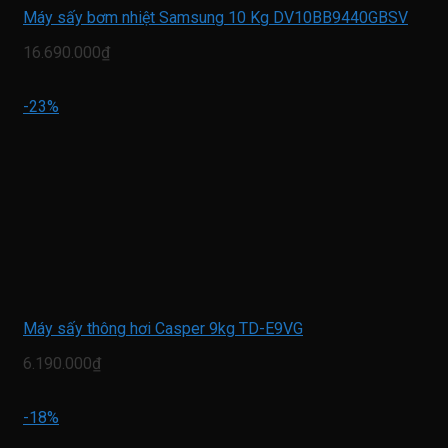
Máy sấy bơm nhiệt Samsung 10 Kg DV10BB9440GBSV
16.690.000₫
-23%
Máy sấy thông hơi Casper 9kg TD-E9VG
6.190.000₫
-18%