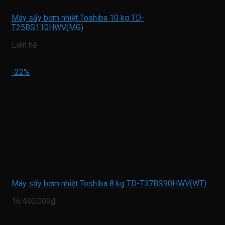
Máy sấy bơm nhiệt Toshiba 10 kg TD-
T25BS110HWV(MG)
Liên hệ
-22%
Máy sấy bơm nhiệt Toshiba 8 kg TD-T37BS90HWV(WT)
16.440.000₫