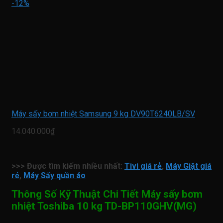
-12%
Máy sấy bơm nhiệt Samsung 9 kg DV90T6240LB/SV
14.040.000₫
>>> Được tìm kiếm nhiều nhất:
Tivi giá rẻ
,
Máy Giặt giá
rẻ
,
Máy Sấy quần áo
Thông Số Kỹ Thuật Chi Tiết Máy sấy bơm
nhiệt Toshiba 10 kg TD-BP110GHV(MG)