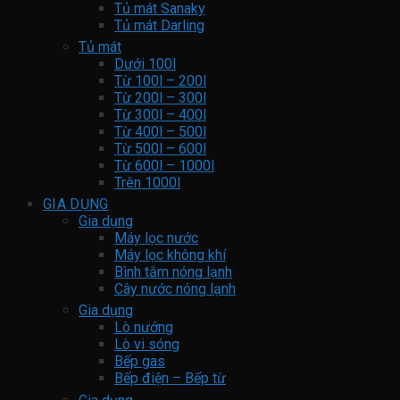
Tủ mát Sanaky
Tủ mát Darling
Tủ mát
Dưới 100l
Từ 100l – 200l
Từ 200l – 300l
Từ 300l – 400l
Từ 400l – 500l
Từ 500l – 600l
Từ 600l – 1000l
Trên 1000l
GIA DỤNG
Gia dụng
Máy lọc nước
Máy lọc không khí
Bình tắm nóng lạnh
Cây nước nóng lạnh
Gia dụng
Lò nướng
Lò vi sóng
Bếp gas
Bếp điện – Bếp từ