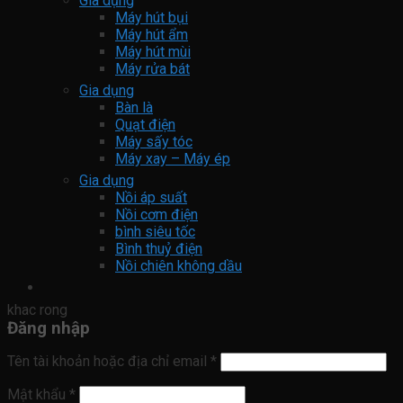
Gia dụng
Máy hút bụi
Máy hút ẩm
Máy hút mùi
Máy rửa bát
Gia dụng
Bàn là
Quạt điện
Máy sấy tóc
Máy xay – Máy ép
Gia dụng
Nồi áp suất
Nồi cơm điện
bình siêu tốc
Bình thuỷ điện
Nồi chiên không dầu
khac rong
Đăng nhập
Tên tài khoản hoặc địa chỉ email
*
Mật khẩu
*