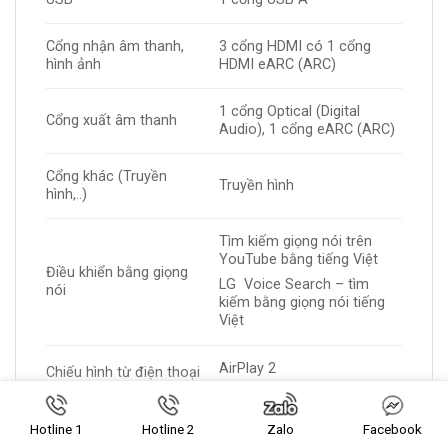
Cổng nhận âm thanh,
3 cổng HDMI có 1 cổng
hình ảnh
HDMI eARC (ARC)
1 cổng Optical (Digital
Cổng xuất âm thanh
Audio), 1 cổng eARC (ARC)
Cổng khác (Truyền
Truyền hình
hình,..)
Tìm kiếm giọng nói trên
YouTube bằng tiếng Việt
Điều khiển bằng giọng
LG Voice Search – tìm
nói
kiếm bằng giọng nói tiếng
Việt
AirPlay 2
Chiếu hình từ điện thoại
lên TV
Google Cast
Hotline 1
Hotline 2
Zalo
Facebook
LG ThinQ