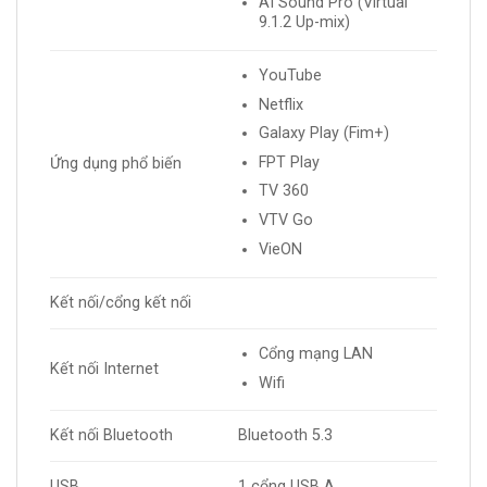
AI Sound Pro (Virtual
9.1.2 Up-mix)
YouTube
Netflix
Galaxy Play (Fim+)
FPT Play
Ứng dụng phổ biến
TV 360
VTV Go
VieON
Kết nối/cổng kết nối
Cổng mạng LAN
Kết nối Internet
Wifi
Kết nối Bluetooth
Bluetooth 5.3
USB
1 cổng USB A