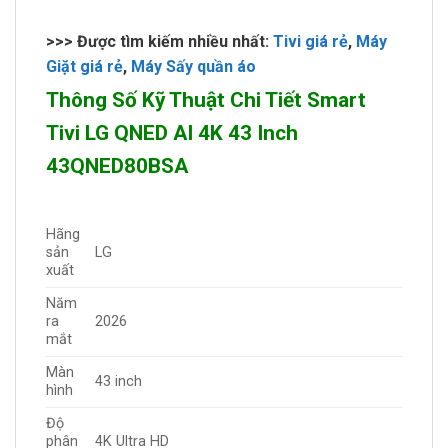
>>> Được tìm kiếm nhiều nhất:
Tivi giá rẻ
,
Máy
Giặt giá rẻ
,
Máy Sấy quần áo
Thông Số Kỹ Thuật Chi Tiết Smart
Tivi LG QNED AI 4K 43 Inch
43QNED80BSA
Hãng
sản
LG
xuất
Năm
ra
2026
mắt
Màn
43 inch
hình
Độ
phân
4K Ultra HD