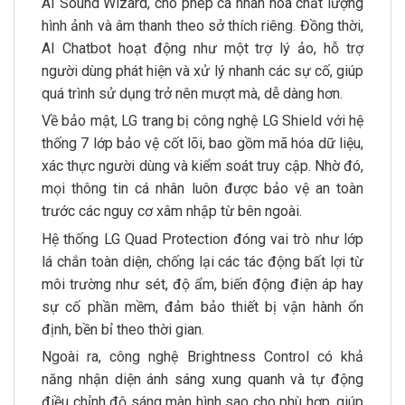
AI Sound Wizard, cho phép cá nhân hóa chất lượng
hình ảnh và âm thanh theo sở thích riêng. Đồng thời,
AI Chatbot hoạt động như một trợ lý ảo, hỗ trợ
người dùng phát hiện và xử lý nhanh các sự cố, giúp
quá trình sử dụng trở nên mượt mà, dễ dàng hơn.
Về bảo mật, LG trang bị công nghệ LG Shield với hệ
thống 7 lớp bảo vệ cốt lõi, bao gồm mã hóa dữ liệu,
xác thực người dùng và kiểm soát truy cập. Nhờ đó,
mọi thông tin cá nhân luôn được bảo vệ an toàn
trước các nguy cơ xâm nhập từ bên ngoài.
Hệ thống LG Quad Protection đóng vai trò như lớp
lá chắn toàn diện, chống lại các tác động bất lợi từ
môi trường như sét, độ ẩm, biến động điện áp hay
sự cố phần mềm, đảm bảo thiết bị vận hành ổn
định, bền bỉ theo thời gian.
Ngoài ra, công nghệ Brightness Control có khả
năng nhận diện ánh sáng xung quanh và tự động
điều chỉnh độ sáng màn hình sao cho phù hợp, giúp