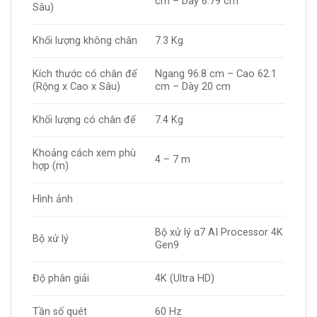
cm – Dày 6.79 cm
Sâu)
Khối lượng không chân
7.3 Kg
Kích thước có chân đế
Ngang 96.8 cm – Cao 62.1
(Rộng x Cao x Sâu)
cm – Dày 20 cm
Khối lượng có chân đế
7.4 Kg
Khoảng cách xem phù
4 – 7 m
hợp (m)
Hình ảnh
Bộ xử lý α7 AI Processor 4K
Bộ xử lý
Gen9
Độ phân giải
4K (Ultra HD)
Tần số quét
60 Hz