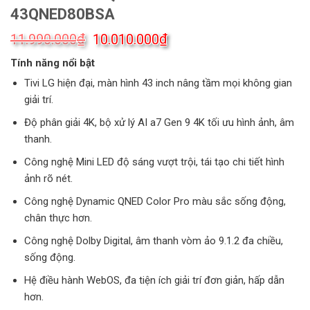
43QNED80BSA
Giá
Giá
₫
₫
11.990.000
10.010.000
gốc
hiện
Tính năng nổi bật
là:
tại
11.990.000₫.
là:
Tivi LG hiện đại, màn hình 43 inch nâng tầm mọi không gian
10.010.000₫.
giải trí.
Độ phân giải 4K, bộ xử lý AI a7 Gen 9 4K tối ưu hình ảnh, âm
thanh.
Công nghệ Mini LED độ sáng vượt trội, tái tạo chi tiết hình
ảnh rõ nét.
Công nghệ Dynamic QNED Color Pro màu sắc sống động,
chân thực hơn.
Công nghệ Dolby Digital, âm thanh vòm ảo 9.1.2 đa chiều,
sống động.
Hệ điều hành WebOS, đa tiện ích giải trí đơn giản, hấp dẫn
hơn.