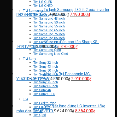
11.940.000₫
Tivi LG OLED
Tivi LG QNED
Tủ lạnh Samsung 280 lít 2 cửa Inverter
Tivi Samsung
Giá
Giá
9.990.000
7.190.000
RB27N4010BU/SV
₫
₫
Tivi Samsung 32 inch
Tivi Samsung 43 inch
gốc
hiện
Tivi Samsung 50 inch
là:
tại
Tivi Samsung 55 inch
9.990.000₫.
là:
Tivi Samsung 65 inch
7.190.000₫.
Tivi Samsung 75 inch
Tivi Samsung 85 inch
Nồi cơm điện cao tần Sharp KS-
Tivi Samsung Full HD
Giá
Giá
Tivi Samsung 4K
3.190.000
2.370.000
IH191V-GL
₫
₫
Tivi Samsung Qled
gốc
hiện
Tivi Samsung Neo Qled
là:
tại
Tivi Sony
3.190.000₫.
là:
Tivi Sony 32 inch
2.370.000₫.
Tivi Sony 43 inch
Tivi Sony 50 inch
Máy Hút Bụi Panasonic MC-
Tivi Sony 55 inch
Giá
Giá
4.500.000
2.910.000
Tivi Sony 65 inch
YL631RN46 1700W
₫
₫
Tivi Sony 75 inch
gốc
hiện
Tivi Sony 85 inch
là:
tại
Tivi Sony 4K
4.500.000₫.
là:
Tivi Sony OLED
2.910.000₫.
Tivi
Tivi Led thường
Máy giặt lồng đứng LG Inverter 15kg
Tivi Full HD
Giá
Giá
9.624.000
8.364.000
màu đen T2515VBTB
Tivi 4k
₫
₫
Tivi Qled
gốc
hiện