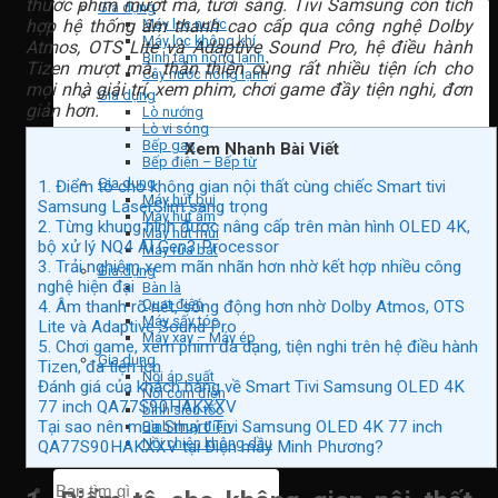
thước phim mượt mà, tươi sáng. Tivi Samsung còn tích
Gia dụng
Máy lọc nước
hợp hệ thống âm thanh cao cấp qua công nghệ Dolby
Máy lọc không khí
Atmos, OTS Lite và Adaptive Sound Pro, hệ điều hành
Bình tắm nóng lạnh
Tizen mượt mà, thân thiện cùng rất nhiều tiện ích cho
Cây nước nóng lạnh
mọi nhà giải trí, xem phim, chơi game đầy tiện nghi, đơn
Gia dụng
giản hơn.
Lò nướng
Lò vi sóng
Bếp gas
Xem Nhanh Bài Viết
Bếp điện – Bếp từ
Gia dụng
1. Điểm tô cho không gian nội thất cùng chiếc Smart tivi
Máy hút bụi
Samsung LaserSlim sang trọng
Máy hút ẩm
2. Từng khung hình được nâng cấp trên màn hình OLED 4K,
Máy hút mùi
bộ xử lý NQ4 AI Gen3 Processor
Máy rửa bát
3. Trải nghiệm xem mãn nhãn hơn nhờ kết hợp nhiều công
Gia dụng
nghệ hiện đại
Bàn là
Quạt điện
4. Âm thanh rõ nét, sống động hơn nhờ Dolby Atmos, OTS
Máy sấy tóc
Lite và Adaptive Sound Pro
Máy xay – Máy ép
5. Chơi game, xem phim đa dạng, tiện nghi trên hệ điều hành
Gia dụng
Tizen, đa tiện ích
Nồi áp suất
Đánh giá của khách hàng về Smart Tivi Samsung OLED 4K
Nồi cơm điện
77 inch QA77S90HAKXXV
bình siêu tốc
Tại sao nên mua Smart Tivi Samsung OLED 4K 77 inch
Bình thuỷ điện
Nồi chiên không dầu
QA77S90HAKXXV tại Điện máy Minh Phương?
Tìm