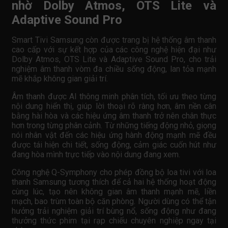
nhờ Dolby Atmos, OTS Lite và
Adaptive Sound Pro
Smart Tivi Samsung còn được trang bị hệ thống âm thanh
cao cấp với sự kết hợp của các công nghệ hiện đại như
Dolby Atmos, OTS Lite và Adaptive Sound Pro, cho trải
nghiệm âm thanh vòm đa chiều sống động, lan tỏa mạnh
mẽ khắp không gian giải trí.
Âm thanh được AI thông minh phân tích, tối ưu theo từng
nội dung hiển thị, giúp lời thoại rõ ràng hơn, âm nền cân
bằng hài hòa và các hiệu ứng âm thanh trở nên chân thực
hơn trong từng phân cảnh. Từ những tiếng động nhỏ, giọng
nói nhân vật đến các hiệu ứng hành động mạnh mẽ đều
được tái hiện chi tiết, sống động, cảm giác cuốn hút như
đang hòa mình trực tiếp vào nội dung đang xem.
Công nghệ Q-Symphony cho phép đồng bộ loa tivi với loa
thanh Samsung tương thích để cả hai hệ thống hoạt động
cùng lúc, tạo nên không gian âm thanh mạnh mẽ, liền
mạch, bao trùm toàn bộ căn phòng. Người dùng có thể tận
hưởng trải nghiệm giải trí bùng nổ, sống động như đang
thưởng thức phim tại rạp chiếu chuyên nghiệp ngay tại