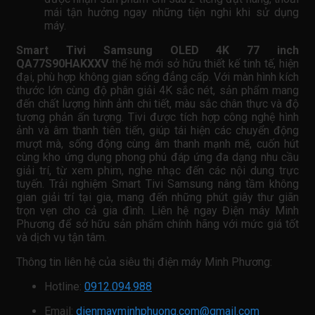
mái tận hưởng ngay những tiện nghi khi sử dụng
máy.
Smart Tivi Samsung OLED 4K 77 inch
QA77S90HAKXXV
thế hệ mới sở hữu thiết kế tinh tế, hiện
đại, phù hợp không gian sống đẳng cấp. Với màn hình kích
thước lớn cùng độ phân giải 4K sắc nét, sản phẩm mang
đến chất lượng hình ảnh chi tiết, màu sắc chân thực và độ
tương phản ấn tượng. Tivi được tích hợp công nghệ hình
ảnh và âm thanh tiên tiến, giúp tái hiện các chuyển động
mượt mà, sống động cùng âm thanh mạnh mẽ, cuốn hút
cùng kho ứng dụng phong phú đáp ứng đa dạng nhu cầu
giải trí, từ xem phim, nghe nhạc đến các nội dung trực
tuyến. Trải nghiệm Smart Tivi Samsung nâng tầm không
gian giải trí tại gia, mang đến những phút giây thư giãn
trọn vẹn cho cả gia đình. Liên hệ ngay Điện máy Minh
Phương để sở hữu sản phẩm chính hãng với mức giá tốt
và dịch vụ tận tâm.
Thông tin liên hệ của siêu thị điện máy Minh Phương:
Hotline:
0912.094.988
Email:
dienmayminhphuong.com@gmail.com