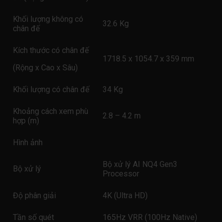
Khối lượng không có
32.6 Kg
chân đế
Kích thước có chân đế
1718.5 x 1054.7 x 359 mm
(Rộng x Cao x Sâu)
Khối lượng có chân đế
34 Kg
Khoảng cách xem phù
2.8 – 4.2 m
hợp (m)
Hình ảnh
Bộ xử lý AI NQ4 Gen3
Bộ xử lý
Processor
Độ phân giải
4K (Ultra HD)
Tần số quét
165Hz VRR (100Hz Native)