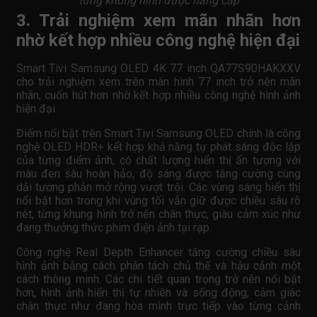
từng khung hình được nâng cấp
3. Trải nghiệm xem mãn nhãn hơn
nhờ kết hợp nhiều công nghệ hiện đại
Smart Tivi Samsung OLED 4K 77 inch QA77S90HAKXXV
cho trải nghiệm xem trên màn hình 77 inch trở nên mãn
nhãn, cuốn hút hơn nhờ kết hợp nhiều công nghệ hình ảnh
hiện đại.
Điểm nổi bật trên Smart Tivi Samsung OLED chính là công
nghệ OLED HDR+ kết hợp khả năng tự phát sáng độc lập
của từng điểm ảnh, có chất lượng hiển thị ấn tượng với
màu đen sâu hoàn hảo, độ sáng được tăng cường cùng
dải tương phản mở rộng vượt trội. Các vùng sáng hiển thị
nổi bật hơn trong khi vùng tối vẫn giữ được chiều sâu rõ
nét, từng khung hình trở nên chân thực, giàu cảm xúc như
đang thưởng thức phim điện ảnh tại rạp.
Công nghệ Real Depth Enhancer tăng cường chiều sâu
hình ảnh bằng cách phân tách chủ thể và hậu cảnh một
cách thông minh. Các chi tiết quan trọng trở nên nổi bật
hơn, hình ảnh hiển thị tự nhiên và sống động, cảm giác
chân thực như đang hòa mình trực tiếp vào từng cảnh