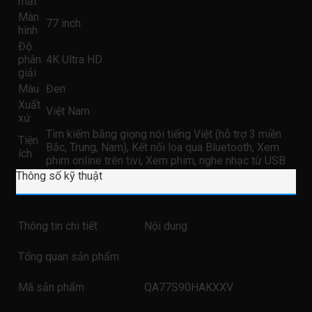
mắt
Màn
77 inch
hình
Độ
phân
4K Ultra HD
giải
Màu
Đen
Xuất
Việt Nam
xứ
Tìm kiếm bằng giọng nói tiếng Việt (hỗ trợ 3 miền
Tiện
Bắc, Trung, Nam), Kết nối loa qua Bluetooth, Xem
ích
phim online trên tivi, Xem phim, nghe nhạc từ USB
Thông số kỹ thuật
Thông tin chi tiết
Nội dung
Tổng quan sản phẩm
Mã sản phẩm
QA77S90HAKXXV