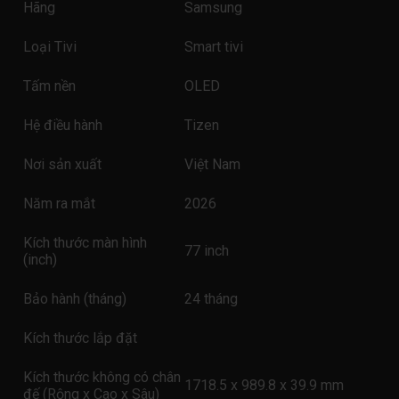
Hãng
Samsung
Loại Tivi
Smart tivi
Tấm nền
OLED
Hệ điều hành
Tizen
Nơi sản xuất
Việt Nam
Năm ra mắt
2026
Kích thước màn hình
77 inch
(inch)
Bảo hành (tháng)
24 tháng
Kích thước lắp đặt
Kích thước không có chân
1718.5 x 989.8 x 39.9 mm
đế (Rộng x Cao x Sâu)