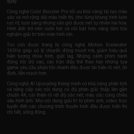
quay.
Công nghệ Color Booster Pro tối ưu khả năng tái tạo màu
sắc và mở rộng dải màu hiển thị, cho từng khung hình luôn
rực rỡ, tươi sáng nhưng vẫn giữ được nét tự nhiên hài hòa.
Hình ảnh trở nên cuốn hút và nổi bật hơn, nâng tầm trải
nghiệm giải trí trên màn hình lớn.
Tivi còn được trang bị công nghệ Motion Xcelerator
165Hz giúp xử lý chuyển động mượt mà, giảm hiệu quả
hiện tượng nhòe hình, giật lag. Những cảnh phim hành
động tốc độ cao, các trận đấu thể thao hay những tựa
game yêu cầu phản hồi nhanh đều được tái hiện rõ nét, ổn
định, liền mạch hơn.
Công nghệ AI Upscaling thông minh có khả năng phân tích
và nâng cấp các nội dung có độ phân giải thấp lên gần
chuẩn 4K, cải thiện rõ rệt độ sắc nét, màu sắc cùng chiều
sâu hình ảnh. Mọi nội dung giải trí từ phim ảnh, video trực
tuyến đến các chương trình truyền hình đều được hiển thị
chi tiết, sống động.