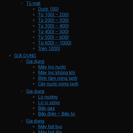
Tủ mát
Dưới 100l
Từ 100l – 200l
Từ 200l – 300l
Từ 300l – 400l
Từ 400l – 500l
Từ 500l – 600l
Từ 600l – 1000l
Trên 1000l
GIA DỤNG
Gia dụng
Máy lọc nước
Máy lọc không khí
Bình tắm nóng lạnh
Cây nước nóng lạnh
Gia dụng
Lò nướng
Lò vi sóng
Bếp gas
Bếp điện – Bếp từ
Gia dụng
Máy hút bụi
Máy hút ẩm