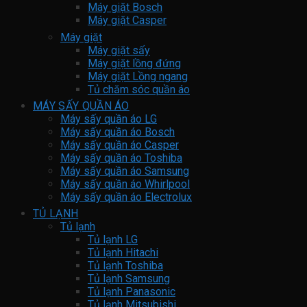
Máy giặt Bosch
Máy giặt Casper
Máy giặt
Máy giặt sấy
Máy giặt lồng đứng
Máy giặt Lồng ngang
Tủ chăm sóc quần áo
MÁY SẤY QUẦN ÁO
Máy sấy quần áo LG
Máy sấy quần áo Bosch
Máy sấy quần áo Casper
Máy sấy quần áo Toshiba
Máy sấy quần áo Samsung
Máy sấy quần áo Whirlpool
Máy sấy quần áo Electrolux
TỦ LẠNH
Tủ lạnh
Tủ lạnh LG
Tủ lạnh Hitachi
Tủ lạnh Toshiba
Tủ lạnh Samsung
Tủ lạnh Panasonic
Tủ lạnh Mitsubishi