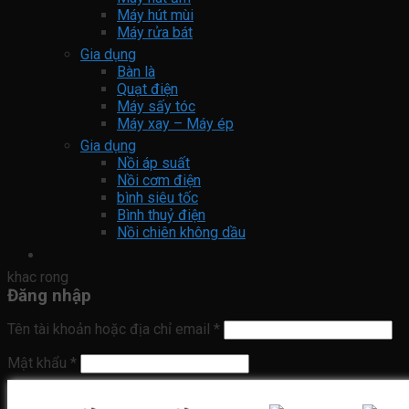
Máy hút mùi
Máy rửa bát
Gia dụng
Bàn là
Quạt điện
Máy sấy tóc
Máy xay – Máy ép
Gia dụng
Nồi áp suất
Nồi cơm điện
bình siêu tốc
Bình thuỷ điện
Nồi chiên không dầu
khac rong
Đăng nhập
Tên tài khoản hoặc địa chỉ email
*
Mật khẩu
*
Ghi nhớ mật khẩu
Đăng nhập