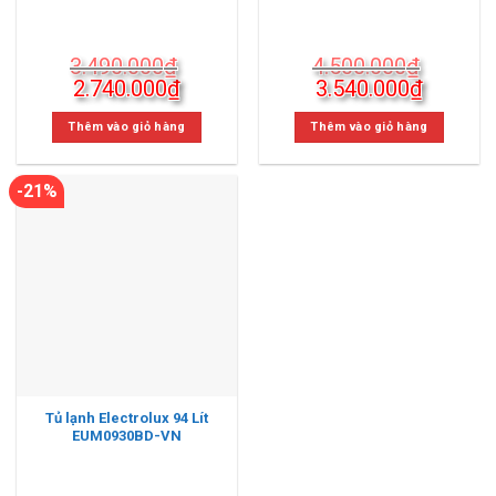
3.490.000
₫
4.500.000
₫
Giá
Giá
Giá
Giá
2.740.000
₫
3.540.000
₫
gốc
hiện
gốc
hiện
là:
tại
là:
tại
Thêm vào giỏ hàng
Thêm vào giỏ hàng
3.490.000₫.
là:
4.500.000₫.
là:
2.740.000₫.
3.540.0
-21%
Tủ lạnh Electrolux 94 Lít
EUM0930BD-VN