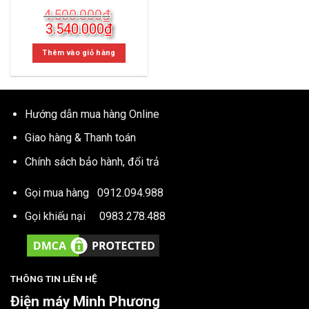
4.500.000
₫
Giá
Giá
3.540.000
₫
gốc
hiện
là:
tại
Thêm vào giỏ hàng
4.500.000₫.
là:
3.540.000₫.
Hướng dẫn mua hàng Online
Giao hàng & Thanh toán
Chính sách bảo hành, đổi trả
Gọi mua hàng
0912.094.988
Gọi khiếu nại
0983.278.488
THÔNG TIN LIÊN HỆ
Điện máy Minh Phương