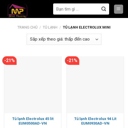
Bỏ
Tìm
qua
kiếm:
nội
dung
TRANG CHỦ
/
TỦ LẠNH
/
TỦ LẠNH ELECTROLUX MINI
-21%
-21%
Tủ lạnh Electrolux 45 lít
Tủ lạnh Electrolux 94 Lít
EUM0500AD-VN
EUM0930AD-VN