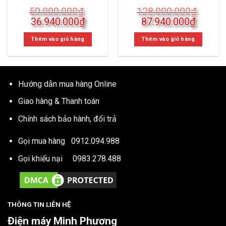
59.000.000
₫
128.000.000
₫
Giá
Giá
Giá
Giá
36.940.000
₫
87.940.000
₫
gốc
hiện
gốc
hiện
là:
tại
là:
tại
Thêm vào giỏ hàng
Thêm vào giỏ hàng
59.000.000₫.
là:
128.000.000₫.
là:
36.940.000₫.
87.940
Hướng dẫn mua hàng Online
Giao hàng & Thanh toán
Chính sách bảo hành, đổi trả
Gọi mua hàng
0912.094.988
Gọi khiếu nại
0983.278.488
THÔNG TIN LIÊN HỆ
Điện máy Minh Phương