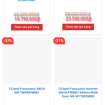
DZ601VGKV
38.000.000
₫
33.200.000
₫
Giá
Giá
Giá
Giá
23.590.000
₫
19.790.000
₫
gốc
hiện
gốc
hiện
là:
tại
là:
tại
Thêm vào giỏ hàng
Thêm vào giỏ hàng
38.000.000₫.
là:
33.200.000₫.
là:
23.590
19.790.000₫.
-37%
-31%
Tủ lạnh Panasonic 540 lít
Tủ lạnh Panasonic Inverter
NR-YW590YMMV
650 lít PRIME+ Edition Multi
Door NR-WY720ZMMV