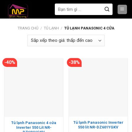
Bỏ
Tìm
qua
kiếm:
nội
dung
TRANG CHỦ
/
TỦ LẠNH
/
TỦ LẠNH PANASONIC 4 CỬA
-40%
-38%
Tủ lạnh Panasonic Inverter
Tủ lạnh Panasonic 4 cửa
550 lít NR-DZ601YGKV
Inverter 550 Lít NR-