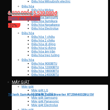
Điều hòa Mitsubishi electric
Điều hòa
Điều hòa Midea
Giá
Giá
6.500.000
₫
5.530.000
₫
Điều hòa Sharp
Điều hòa Samsung
gốc
hiện
Thêm vào giỏ hàng
Điều hòa Sumikura
là:
tại
Điều hòa Nagakawa
-32%
Điều hòa Electrolux
6.500.000₫.
là:
Điều hòa
5.530.000₫.
Điều hòa 1 chiều
Điều hòa 2 chiều
Điều hòa di dộng
Điều hòa tủ đứng
Điều hòa âm trần
Điều hòa treo tường
Điều hòa
Điều hòa 9000BTU
Điều hòa 12000BTU
Điều hòa 18000BTU
Điều hòa 24000BTU
MÁY GIẶT
Máy giặt
Máy giặt LG
Máy giặt Toshiba
Tủ lạnh Samsung 256 lít 2 cửa Inverter RT25M4032BU/SV
Máy giặt Samsung
Máy giặt Panasonic
Máy giặt Electrolux
Máy giặt