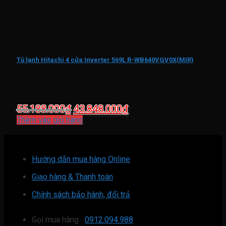
Tủ lạnh Hitachi 4 cửa Inverter 569L R-WB640VGV0X(MIR)
Giá
Giá
55.188.000
₫
43.848.000
₫
gốc
hiện
Thêm vào giỏ hàng
là:
tại
55.188.000₫.
là:
43.848.000₫.
Hướng dẫn mua hàng Online
Giao hàng & Thanh toán
Chính sách bảo hành, đổi trả
Gọi mua hàng
0912.094.988