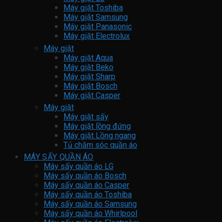
Máy giặt Toshiba
Máy giặt Samsung
Máy giặt Panasonic
Máy giặt Electrolux
Máy giặt
Máy giặt Aqua
Máy giặt Beko
Máy giặt Sharp
Máy giặt Bosch
Máy giặt Casper
Máy giặt
Máy giặt sấy
Máy giặt lồng đứng
Máy giặt Lồng ngang
Tủ chăm sóc quần áo
MÁY SẤY QUẦN ÁO
Máy sấy quần áo LG
Máy sấy quần áo Bosch
Máy sấy quần áo Casper
Máy sấy quần áo Toshiba
Máy sấy quần áo Samsung
Máy sấy quần áo Whirlpool