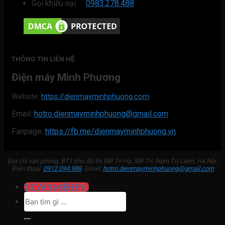
Gọi khiếu nại
0983.278.488
THÔNG TIN LIÊN HỆ
Điện máy Minh Phương
Website:
https://dienmayminhphuong.com
Email:
hotro.dienmayminhphuong@gmail.com
Fanpage:
https://fb.me/dienmayminhphuong.vn
Địa chỉ văn phòng: BT1 khu đô thị Mễ Trì Hạ, Mễ Trì, Nam Từ Liêm, Hà Nội.
Điện thoại:
0912.094.988
. Email:
hotro.dienmayminhphuong@gmail.com
TƯ VẤN MIỄN PHÍ
Tìm
kiếm: