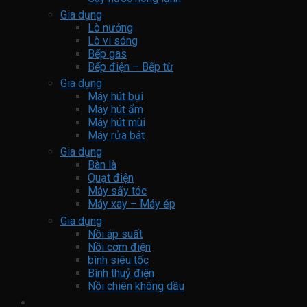
Gia dụng
Lò nướng
Lò vi sóng
Bếp gas
Bếp điện – Bếp từ
Gia dụng
Máy hút bụi
Máy hút ẩm
Máy hút mùi
Máy rửa bát
Gia dụng
Bàn là
Quạt điện
Máy sấy tóc
Máy xay – Máy ép
Gia dụng
Nồi áp suất
Nồi cơm điện
bình siêu tốc
Bình thuỷ điện
Nồi chiên không dầu