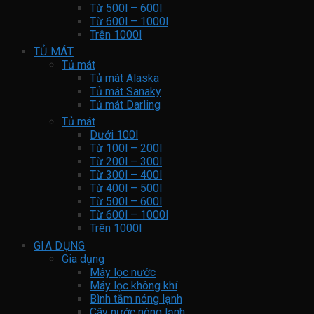
Từ 500l – 600l
Từ 600l – 1000l
Trên 1000l
TỦ MÁT
Tủ mát
Tủ mát Alaska
Tủ mát Sanaky
Tủ mát Darling
Tủ mát
Dưới 100l
Từ 100l – 200l
Từ 200l – 300l
Từ 300l – 400l
Từ 400l – 500l
Từ 500l – 600l
Từ 600l – 1000l
Trên 1000l
GIA DỤNG
Gia dụng
Máy lọc nước
Máy lọc không khí
Bình tắm nóng lạnh
Cây nước nóng lạnh