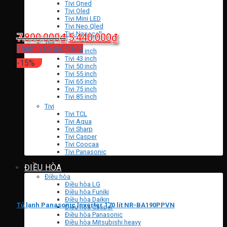
Tivi Qned
Tivi Oled
Tivi Mini LED
Tivi Neo Qled
Tivi Nanocell
Giá
Giá
7.890.000
₫
5.440.000
₫
Tivi
gốc
hiện
Thêm vào giỏ hàng
Tivi 32 inch
là:
tại
Tivi 43 inch
-15%
Tivi 50 inch
7.890.000₫.
là:
Tivi 55 inch
Tivi 65 inch
5.440.000₫.
Tivi 75 inch
Tivi 85 inch
Tivi
Tivi TCL
Tivi Aqua
Tivi Sharp
Tivi Casper
Tivi Coocaa
Tivi Panasonic
ĐIỀU HÒA
Điều hòa
Điều hòa LG
Điều hòa Funiki
Điều hòa Daikin
Tủ lạnh Panasonic Inverter 170 lít NR-BA190PPVN
Điều hòa Casper
Điều hòa Panasonic
Điều hòa Mitsubishi heavy