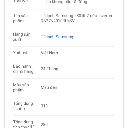
Tiện ích
cá không cần rã đông
Tên sản
Tủ lạnh Samsung 280 lít 2 cửa Inverter
phẩm
RB27N4010BU/SV
Hãng sản
Tủ lạnh Samsung
xuất
Xuất xứ
Việt Nam
Bảo hành
24 Tháng
chính hãng
Màu sản
Màu đen
phẩm
Tổng dung
313
tích(L)
Tổng dung
280
tích thực(L)