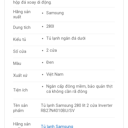
hộp đá xoay di động.
Hãng sản
Samsung
xuất
280l
Dung tích
Tủ lạnh ngăn đá dưới
Kiểu tủ
2 cửa
Số cửa
Đen
Màu
Việt Nam
Xuất xứ
Ngăn cấp đông mềm, bảo quản thịt
Tiện ích
cá không cần rã đông
Tên sản
Tủ lạnh Samsung 280 lít 2 cửa Inverter
phẩm
RB27N4010BU/SV
Hãng sản
Tủ lạnh Samsung