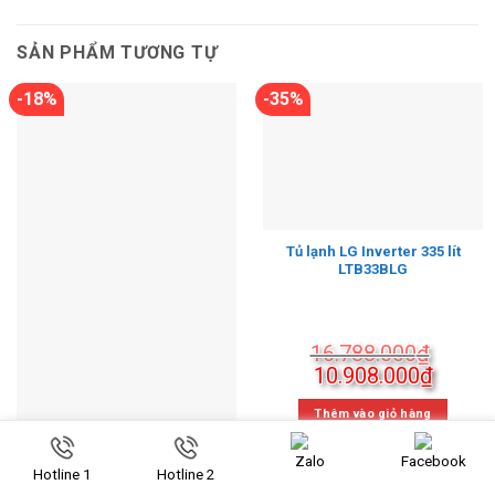
SẢN PHẨM TƯƠNG TỰ
-18%
-35%
Tủ lạnh LG Inverter 335 lít
LTB33BLG
16.788.000
₫
Giá
Giá
10.908.000
₫
gốc
hiện
là:
tại
Thêm vào giỏ hàng
16.788.000₫.
là:
10.908
Zalo
Facebook
Hotline 1
Hotline 2