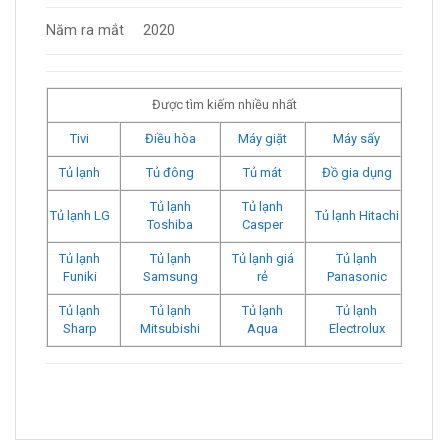
Năm ra mắt
2020
Được tìm kiếm nhiều nhất
Tivi
Điều hòa
Máy giặt
Máy sấy
Tủ lạnh
Tủ đông
Tủ mát
Đồ gia dụng
Tủ lạnh
Tủ lạnh
Tủ lạnh LG
Tủ lạnh Hitachi
Toshiba
Casper
Tủ lạnh
Tủ lạnh
Tủ lạnh giá
Tủ lạnh
Funiki
Samsung
rẻ
Panasonic
Tủ lạnh
Tủ lạnh
Tủ lạnh
Tủ lạnh
Sharp
Mitsubishi
Aqua
Electrolux