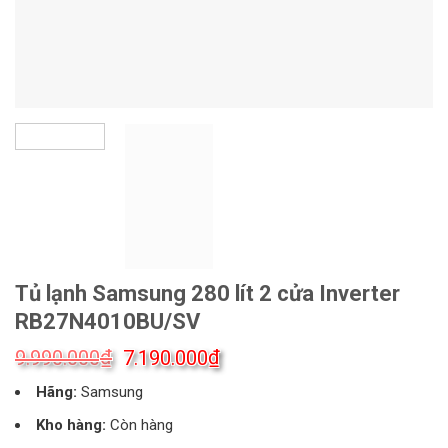
Tủ lạnh Samsung 280 lít 2 cửa Inverter
RB27N4010BU/SV
Giá
Giá
₫
₫
9.990.000
7.190.000
gốc
hiện
Hãng:
Samsung
là:
tại
9.990.000₫.
là:
Kho hàng:
Còn hàng
7.190.000₫.