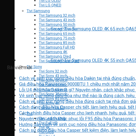
Tivi LG OLED
Tivi LG QNED
Tivi Samsung
Tivi Samsung 32 inch
Tivi Samsung 43 inch
Tivi Samsung 50 inch
Smart Tivi Samsung OLED 4K 65 inch Q
Tivi Samsung 55 inch
Tivi Samsung 65 inch
Tivi Samsung 75 inch
Tivi Samsung 85 inch
Tivi Samsung Full HD
Tivi Samsung 4K
Tivi Samsung Qled
Smart Tivi Samsung OLED 4K 55 inch Q
Tivi Samsung Neo Qled
Tivi Sony
Bài viết mới
Tivi Sony 32 inch
Tivi Sony 43 inch
Cách vệ sinh cục nóng điều hòa Daikin tại nhà đúng chuẩn, 
Tivi Sony 50 inch
Giá điều hòa Panasonic 9000BTU 1 chiều mới nhất năm 2
Tivi Sony 55 inch
Lỗi U4 điều hòa Daikin là gì? Nguyên nhân, cách khắc phục
Tivi Sony 65 inch
Tivi Sony 75 inch
Vệ sinh cục nóng điều hòa như thế nào là đúng cách, hiệu
Tivi Sony 85 inch
Cách vệ sinh cục nóng điều hòa đúng cách tại nhà đơn giả
Tivi Sony 4K
Cách dùng điều hòa Casper chi tiết, làm lạnh hiệu quả, tiết
Tivi Sony OLED
Cách chỉnh điều hòa Casper cho lạnh nhanh, hiệu quả, tiết
Tivi
Tivi Led thường
Nguyên nhân, cách khắc phục lỗi F95 điều hòa Panasonic I
Tivi Full HD
Hướng dẫn cách vệ sinh cục nóng điều hòa Panasonic đơn g
Tivi 4k
Cách sử dụng điều hòa Casper tiết kiệm điện, làm lạnh hiệ
Tivi Qled