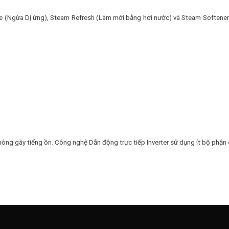
e (Ngừa Dị ứng), Steam Refresh (Làm mới bằng hơi nước) và Steam Softener™.
hông gây tiếng ồn. Công nghệ Dẫn động trực tiếp Inverter sử dụng ít bộ phậ