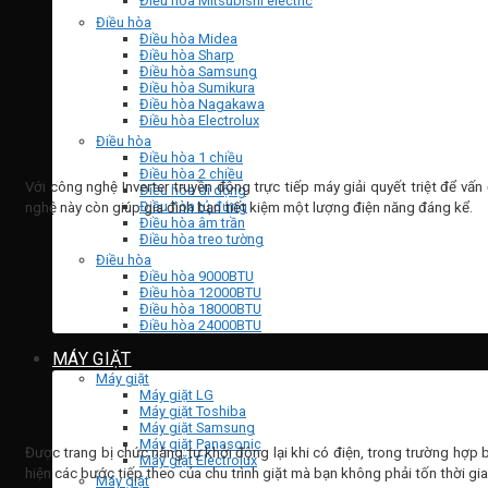
Điều hòa Mitsubishi electric
Điều hòa
Điều hòa Midea
Điều hòa Sharp
Điều hòa Samsung
Điều hòa Sumikura
Điều hòa Nagakawa
Điều hòa Electrolux
Điều hòa
Điều hòa 1 chiều
Điều hòa 2 chiều
Với công nghệ Inverter truyền động trực tiếp máy giải quyết triệt để vấ
Điều hòa di dộng
Điều hòa tủ đứng
nghệ này còn giúp gia đình bạn tiết kiệm một lượng điện năng đáng kể.
Điều hòa âm trần
Điều hòa treo tường
Điều hòa
Điều hòa 9000BTU
Điều hòa 12000BTU
Điều hòa 18000BTU
Điều hòa 24000BTU
MÁY GIẶT
Máy giặt
Máy giặt LG
Máy giặt Toshiba
Máy giặt Samsung
Máy giặt Panasonic
Được trang bị chức năng tự khởi động lại khi có điện, trong trường hợp b
Máy giặt Electrolux
hiện các bước tiếp theo của chu trình giặt mà bạn không phải tốn thời gian
Máy giặt