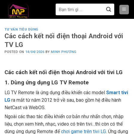
Bỏ
Tìm
qua
kiếm:
nội
dung
TƯ VẤN TIÊU DÙNG
Các cách kết nối điện thoại Android với
TV LG
POSTED ON
14/04/2026
BY
MINH PHƯƠNG
Các cách kết nối điện thoại Android với tivi LG
1. Dùng ứng dụng LG TV Remote
LG TV Remote là ứng dụng điều khiển các model
Smart tivi
LG
ra mắt từ năm 2012 trở về sau, bao gồm hệ điều hành
NetCast và WebOS.
Ngoài các thao tác điều khiển cơ bản như nhấn chọn, nhập
liệu, chọn xem hình, nhạc, video có trên tivi…thì còn có thể
dùng ứng dụng Remote để
chơi game trên tivi LG
. Ứng dụng