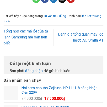
Bài viết này được đăng trong
Tư vấn tiêu dùng
. Đánh dấu
liên kết thường
trực
.
Tổng hợp các mã lỗi của tủ
Đánh giá tổng quan máy lọc
lạnh Samsung mà bạn nên
nước AO Smith A1
biết
Để lại một bình luận
Bạn phải
đăng nhập
để gửi bình luận.
Sản phẩm bán chạy
Nồi cơm cao tần Zojirushi NP-HJH18 hàng Nhật
điện 220V
Giá
Giá
24.900.000
17.500.000
₫
₫
gốc
hiện