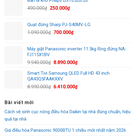
Bàn là khô Philips DST0520/20
là:
tại
Giá
Giá
490.000
250.000
24.900.000₫.
là:
₫
₫
gốc
hiện
17.500.000₫.
là:
tại
Quạt đứng Sharp PJ-S40MV-LG
490.000₫.
là:
Giá
Giá
1.090.000
700.000
₫
₫
250.000₫.
gốc
hiện
là:
tại
Máy giặt Panasonic inverter 11.5kg lồng đứng NA-
1.090.000₫.
là:
FJ115X1BV
700.000₫.
Giá
Giá
9.940.000
8.890.000
₫
₫
gốc
hiện
Smart Tivi Samsung QLED Full HD 43 inch
là:
tại
QA43Q5FAAKXXV
9.940.000₫.
là:
Giá
Giá
8.990.000
6.410.000
₫
₫
8.890.000₫.
gốc
hiện
là:
tại
Bài viết mới
8.990.000₫.
là:
Cách vệ sinh cục nóng điều hòa Daikin tại nhà đúng chuẩn, hiệu
6.410.000₫.
quả tại nhà
Giá điều hòa Panasonic 9000BTU 1 chiều mới nhất năm 2026