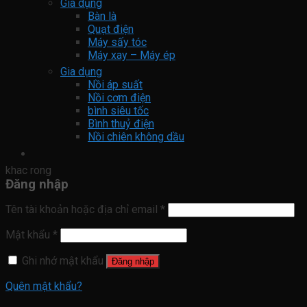
Gia dụng
Bàn là
Quạt điện
Máy sấy tóc
Máy xay – Máy ép
Gia dụng
Nồi áp suất
Nồi cơm điện
bình siêu tốc
Bình thuỷ điện
Nồi chiên không dầu
khac rong
Đăng nhập
Tên tài khoản hoặc địa chỉ email
*
Mật khẩu
*
Ghi nhớ mật khẩu
Đăng nhập
Quên mật khẩu?