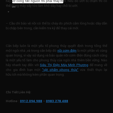
kiếm:
hay vỡ công tắc nguồn thì phải thay mới. Nếu do ướt bị chạm thì có
thể dùng máy sấy tóc làm khô dây hay chỗ bị ướt.
– Cầu chì bảo vệ nồi có thể bị cháy do phích cắm lỏng hoặc dây dẫn
bị chập bên trong, cần kiểm tra kỹ để thay cái mới.
Căn bếp luôn là một yếu tố phong thủy quyết định trong tổng thể
một ngôi nhà ,và trong căn bếp đó
nồi cơm điện
là một phần vô cùng
quan trọng, vì vậy sử dụng và bảo quản nồi cơm điện đúng cách cũng
là một yếu tố làm cho phong thủy của ngôi nhà thêm bền vững. Nào
hãy nhanh tay đến với
Siêu Thị Điện Máy Minh Phương
để mang về
cho gia đình bạn một
“vật phẩm phong thủy”
vừa thiết thực lại
hữu ích mà không kém phần quan trọng.
Chi Tiết Liên Hệ:
Hotline :
0912.094.988
–
0983.278.488