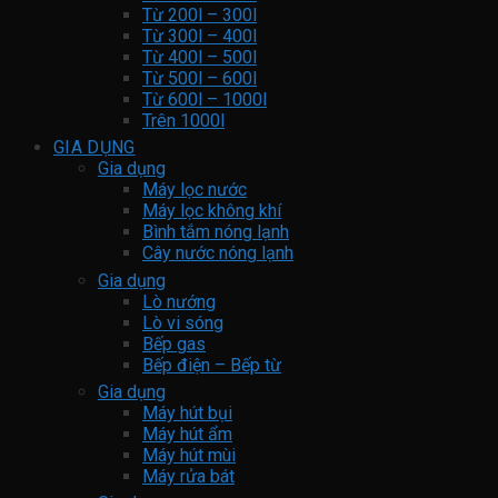
Từ 200l – 300l
Từ 300l – 400l
Từ 400l – 500l
Từ 500l – 600l
Từ 600l – 1000l
Trên 1000l
GIA DỤNG
Gia dụng
Máy lọc nước
Máy lọc không khí
Bình tắm nóng lạnh
Cây nước nóng lạnh
Gia dụng
Lò nướng
Lò vi sóng
Bếp gas
Bếp điện – Bếp từ
Gia dụng
Máy hút bụi
Máy hút ẩm
Máy hút mùi
Máy rửa bát