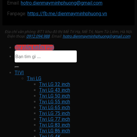
Email:
hotro.dienmayminhphuong@gmail.com
Fanpage:
https://fb.me/dienmayminhphuong.vn
Địa chỉ văn phòng: BT1 khu đô thị Mễ Trì Hạ, Mễ Trì, Nam Từ Liêm, Hà Nội.
Điện thoại:
0912.094.988
. Email:
hotro.dienmayminhphuong@gmail.com
TƯ VẤN MIỄN PHÍ
Tìm
kiếm:
TIVI
Tivi LG
Tivi LG 32 inch
Tivi LG 43 inch
Tivi LG 50 inch
Tivi LG 55 inch
Tivi LG 65 inch
Tivi LG 75 inch
Tivi LG 77 inch
Tivi LG 83 inch
Tivi LG 86 inch
Tivi LG 4K