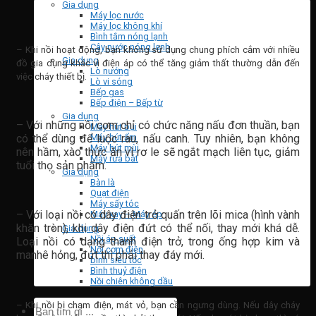
Gia dụng
Máy lọc nước
Máy lọc không khí
Bình tắm nóng lạnh
Cây nước nóng lạnh
– Khi nồi hoạt động, bạn không sử dụng chung phích cắm với nhiều
Gia dụng
đồ gia dụng khác vì điện áp có thể tăng giảm thất thường dẫn đến
Lò nướng
việc cháy thiết bị.
Lò vi sóng
Bếp gas
Bếp điện – Bếp từ
Gia dụng
– Với những nồi cơm chỉ có chức năng nấu đơn thuần, bạn
Máy hút bụi
có thể dùng để luộc rau, nấu canh. Tuy nhiên, bạn không
Máy hút ẩm
Máy hút mùi
nên hầm, xào thức ăn vì rơ le sẽ ngắt mạch liên tục, giảm
Máy rửa bát
tuổi thọ sản phẩm.
Gia dụng
Bàn là
Quạt điện
Máy sấy tóc
– Với loại nồi có dây điện trở quấn trên lõi mica (hình vành
Máy xay – Máy ép
khăn tròn), khi dây điện đứt có thể nối, thay mới khá dễ.
Gia dụng
Nồi áp suất
Loại nồi có dạng thanh điện trở, trong ống hợp kim và
Nồi cơm điện
manhê hỏng, đứt thì phải thay đáy mới.
bình siêu tốc
Bình thuỷ điện
Nồi chiên không dầu
Tìm
– Khi nồi bị chạm điện, mát vỏ, bạn cần ngưng dùng. Nếu dây cháy