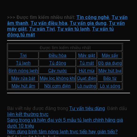
>>> Được tìm kiếm nhiều nhất:
Tin công nghệ
,
Tư vấn
âm thanh
,
Tư vấn điều hòa
,
Tư vấn gia dụng
,
Tư vấn
máy giặt
,
Tư vấn Tivi
,
Tư vấn tủ lạnh
,
Tư vấn tủ
đông,tủ mát
Được tìm kiếm nhiều nhất
Tivi
Điều hòa
Máy giặt
Máy sấy
Tủ lạnh
Tủ đông
Tủ mát
Đồ gia dụng
Bình nóng lạnh
Cây nước
Hút mùi
Máy hút bụi
Máy rửa bát
Máy lọc không khí
Quạt điện
Bếp từ
Máy hút ẩm
Nồi cơm điện
Lò nướng
Lò vi sóng
Bài viết này được đăng trong
Tư vấn tiêu dùng
. Đánh dấu
liên kết thường trực
.
Sang trọng và hiện đại với 5 mẫu tủ lạnh chính hãng giá
dưới 10 triệu
Nên dùng bình tắm nóng lạnh trực tiếp hay gián tiếp?