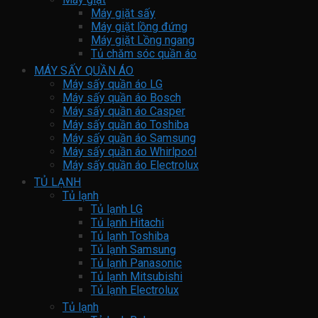
Máy giặt sấy
Máy giặt lồng đứng
Máy giặt Lồng ngang
Tủ chăm sóc quần áo
MÁY SẤY QUẦN ÁO
Máy sấy quần áo LG
Máy sấy quần áo Bosch
Máy sấy quần áo Casper
Máy sấy quần áo Toshiba
Máy sấy quần áo Samsung
Máy sấy quần áo Whirlpool
Máy sấy quần áo Electrolux
TỦ LẠNH
Tủ lạnh
Tủ lạnh LG
Tủ lạnh Hitachi
Tủ lạnh Toshiba
Tủ lạnh Samsung
Tủ lạnh Panasonic
Tủ lạnh Mitsubishi
Tủ lạnh Electrolux
Tủ lạnh