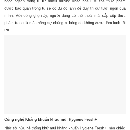
ngóc ngách trong tủ từ nhiều hướng khác nhau. Vì thế thực phẩm
được bảo quản trong tủ sẽ có đủ độ lạnh để duy trì dự tươi ngon của
mình. Với công ghệ này, người dùng có thể thoải mái sắp xếp thực
phẩm trong tủ mà không sợ chúng bị hỏng do không được làm lạnh tối
ưu.
Công nghệ Kháng khuẩn khửu mùi Hygiene Fresh+
Nhờ sở hữu hệ thống khử mùi kháng khuẩn Hygiene Fresh+, nên chiếc