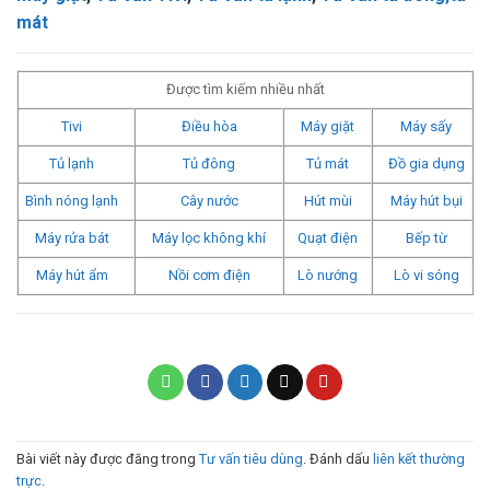
mát
Được tìm kiếm nhiều nhất
Tivi
Điều hòa
Máy giặt
Máy sấy
Tủ lạnh
Tủ đông
Tủ mát
Đồ gia dụng
Bình nóng lạnh
Cây nước
Hút mùi
Máy hút bụi
Máy rửa bát
Máy lọc không khí
Quạt điện
Bếp từ
Máy hút ẩm
Nồi cơm điện
Lò nướng
Lò vi sóng
Bài viết này được đăng trong
Tư vấn tiêu dùng
. Đánh dấu
liên kết thường
trực
.