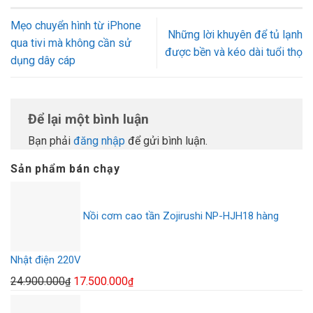
Mẹo chuyển hình từ iPhone
Những lời khuyên để tủ lạnh
qua tivi mà không cần sử
được bền và kéo dài tuổi thọ
dụng dây cáp
Để lại một bình luận
Bạn phải
đăng nhập
để gửi bình luận.
Sản phẩm bán chạy
Nồi cơm cao tần Zojirushi NP-HJH18 hàng
Nhật điện 220V
Giá
Giá
24.900.000
17.500.000
₫
₫
gốc
hiện