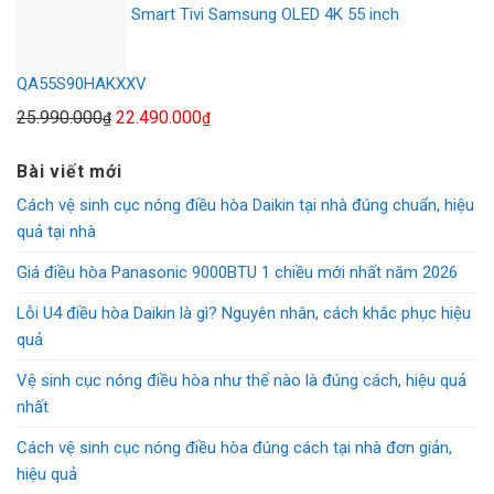
Smart Tivi Samsung OLED 4K 55 inch
40.990.000₫.
là:
37.690.000₫.
QA55S90HAKXXV
Giá
Giá
25.990.000
22.490.000
₫
₫
gốc
hiện
Bài viết mới
là:
tại
25.990.000₫.
là:
Cách vệ sinh cục nóng điều hòa Daikin tại nhà đúng chuẩn, hiệu
22.490.000₫.
quả tại nhà
Giá điều hòa Panasonic 9000BTU 1 chiều mới nhất năm 2026
Lỗi U4 điều hòa Daikin là gì? Nguyên nhân, cách khắc phục hiệu
quả
Vệ sinh cục nóng điều hòa như thế nào là đúng cách, hiệu quả
nhất
Cách vệ sinh cục nóng điều hòa đúng cách tại nhà đơn giản,
hiệu quả