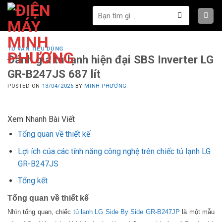
Bỏ
Tìm
qua
kiếm:
nội
dung
TƯ VẤN TIÊU DÙNG
Đánh giá tủ lạnh hiện đại SBS Inverter LG
GR-B247JS 687 lít
POSTED ON
13/04/2026
BY
MINH PHƯƠNG
Xem Nhanh Bài Viết
Tổng quan về thiết kế
Lợi ích của các tính năng công nghệ trên chiếc tủ lạnh LG
GR-B247JS
Tổng kết
Tổng quan về thiết kế
Nhìn tổng quan, chiếc
tủ lạnh LG Side By Side GR-B247JP
là một mẫu