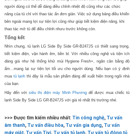
người dùng có thể dễ dàng điều chỉnh nhiệt độ cũng như các chức
năng của tủ chỉ với thao tác ấn đơn giản. Việc sử dụng bảng điều khiển
bên ngoài mang lợi sự tiện lợi cũng như giúp tiết kiệm điện năng, khi
thao tác mở tủ để điều chỉnh nhưu trước không còn.
Tổng kết
Nhìn chung, tủ lạnh LG Side By Side GR-B247JS có thiết sang trọng,
tiết kiệm điện, vận hành êm, bền bỉ. Với nhiều công nghệ và tiện ích
đáng giá như hệ thống khử mùi Hygiene Fresh+, ngăn cân bằng độ
ẩm…mang lại sự tiện lợi tối ưu cho người dùng. Nếu bạn có ý định
mua
tủ lạnh
thì đây là mẫu sản phẩm đáng để xuất hiện trong ngôi nhà
của bạn.
Hãy đến với
siêu thị điện máy Minh Phương
để được mua chiếc tủ
lạnh Side By Side LG GR-B247JS với giá rẻ nhất thị trường nhé.
>>> Được tìm kiếm nhiều nhất:
Tin công nghệ
,
Tư vấn
âm thanh
,
Tư vấn điều hòa
,
Tư vấn gia dụng
,
Tư vấn
máy giặt
,
Tư vấn Tivi
,
Tư vấn tủ lạnh
,
Tư vấn tủ đông,tủ