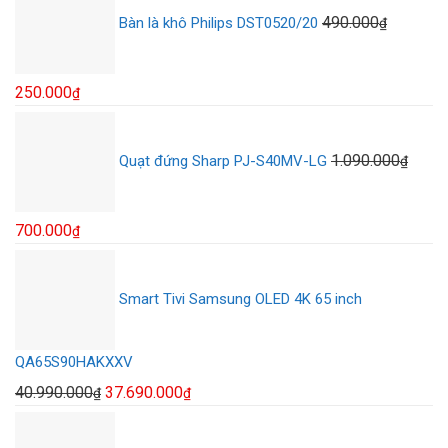
là:
tại
490.000
Bàn là khô Philips DST0520/20
₫
24.900.000₫.
là:
17.500.000₫.
Giá
Giá
250.000
₫
gốc
hiện
là:
tại
1.090.000
Quạt đứng Sharp PJ-S40MV-LG
₫
490.000₫.
là:
250.000₫.
Giá
Giá
700.000
₫
gốc
hiện
là:
tại
Smart Tivi Samsung OLED 4K 65 inch
1.090.000₫.
là:
700.000₫.
QA65S90HAKXXV
Giá
Giá
40.990.000
37.690.000
₫
₫
gốc
hiện
là:
tại