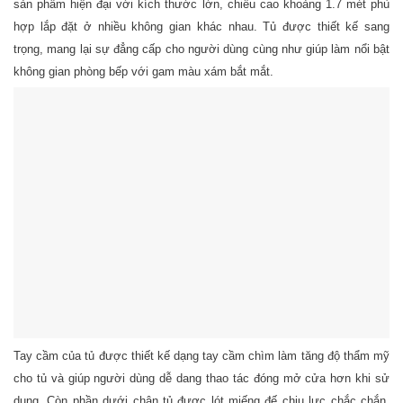
sản phẩm hiện đại với kích thước lớn, chiều cao khoảng 1.7 mét phù
hợp lắp đặt ở nhiều không gian khác nhau. Tủ được thiết kế sang
trọng, mang lại sự đẳng cấp cho người dùng cùng như giúp làm nổi bật
không gian phòng bếp với gam màu xám bắt mắt.
Tay cầm của tủ được thiết kế dạng tay cầm chìm làm tăng độ thẩm mỹ
cho tủ và giúp người dùng dễ dang thao tác đóng mở cửa hơn khi sử
dụng. Còn phần dưới chân tủ được lót miếng đế chịu lực chắc chắn,