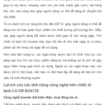
giúp tủ tạo được khoảng cách với sàn nhà, tránh gây xước xát hỏng
hóc cho sàn cũng như giúp người dùng có thể dễ dàng di chuyển khi
cần thiết.
Tủ có dunh tích sử dụng lớn lên đến 687 lít, giúp người dùng có thể dễ
dàng lưu trữ bảo quản thực phẩm với khối lượng (số lượng) lớn. Điều
này giúp người dùng tiết kiệm được thời gian đi chợ hàng ngày. Với
chiếc tủ lạnh LG Inverter này, bạn chỉ cần đi chợ một ngày là có thực
phẩm dữ trữ trong vài ngày để sử dụng.
Hơn nữa bên trong tủ, các ngăn khay được làm từ kính chịu lực cho
phép bạn lưu trữ các thực phẩm nặng ký mà không sợ bị nứt vỡ gây
nguy hiểm trong quá trình sử dụng. Ngoài ra các ngăn khay này còn
được bố trí linh hoạt, nên bạn có thể tháo lắp dễ dàng rất tiện lợi cho
việc vệ sinh thường xuyên.
Lợi ích của các tính năng công nghệ trên chiếc tủ
lạnh LG GR-B247JS
Công nghệ Inverter tiết kiệm điện, hoạt động êm ái
Là
công nghệ được người tiêu dùng yêu thích và đánh giá cao, công