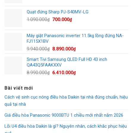
gốc
hiện
17.500.000₫.
là:
tại
Quạt đứng Sharp PJ-S40MV-LG
490.000₫.
là:
Giá
Giá
1.090.000
700.000
₫
₫
250.000₫.
gốc
hiện
là:
tại
Máy giặt Panasonic inverter 11.5kg lồng đứng NA-
1.090.000₫.
là:
FJ115X1BV
700.000₫.
Giá
Giá
9.940.000
8.890.000
₫
₫
gốc
hiện
Smart Tivi Samsung QLED Full HD 43 inch
là:
tại
QA43Q5FAAKXXV
9.940.000₫.
là:
Giá
Giá
8.990.000
6.410.000
₫
₫
8.890.000₫.
gốc
hiện
là:
tại
Bài viết mới
8.990.000₫.
là:
Cách vệ sinh cục nóng điều hòa Daikin tại nhà đúng chuẩn, hiệu
6.410.000₫.
quả tại nhà
Giá điều hòa Panasonic 9000BTU 1 chiều mới nhất năm 2026
Lỗi U4 điều hòa Daikin là gì? Nguyên nhân, cách khắc phục hiệu