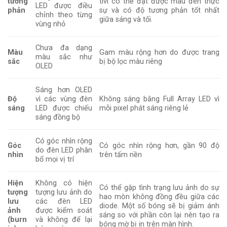
tương
tivi có thể đạt được màu đen thực
LED được điều
phản
sự và có độ tương phản tốt nhất
chỉnh theo từng
giữa sáng và tối.
vùng nhỏ
Chưa đa dạng
Màu
Gam màu rộng hơn do được trang
màu sắc như
sắc
bị bộ lọc màu riêng
OLED
Sáng hơn OLED
Độ
vì các vùng đèn
Không sáng bằng Full Array LED vì
sáng
LED được chiếu
mỗi pixel phát sáng riêng lẻ
sáng đồng bộ
Có góc nhìn rộng
Góc
Có góc nhìn rộng hơn, gần 90 độ
do đèn LED phân
nhìn
trên tấm nền
bổ mọi vị trí
Hiện
Không có hiện
Có thể gặp tình trạng lưu ảnh do sự
tượng
tượng lưu ảnh do
hao mòn không đồng đều giữa các
lưu
các đèn LED
diode. Một số bóng sẽ bị giảm ánh
ảnh
được kiểm soát
sáng so với phần còn lại nên tạo ra
(burn
và không để lại
bóng mờ bị in trên màn hình.