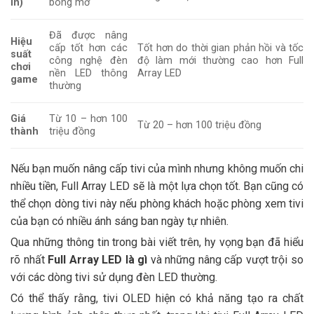
in)
bóng mờ
Đã được nâng
Hiệu
cấp tốt hơn các
Tốt hơn do thời gian phản hồi và tốc
suất
công nghệ đèn
độ làm mới thường cao hơn Full
chơi
nền LED thông
Array LED
game
thường
Giá
Từ 10 – hơn 100
Từ 20 – hơn 100 triệu đồng
thành
triệu đồng
Nếu bạn muốn nâng cấp tivi của mình nhưng không muốn chi
nhiều tiền, Full Array LED sẽ là một lựa chọn tốt. Bạn cũng có
thể chọn dòng tivi này nếu phòng khách hoặc phòng xem tivi
của bạn có nhiều ánh sáng ban ngày tự nhiên.
Qua những thông tin trong bài viết trên, hy vọng bạn đã hiểu
rõ nhất
Full Array LED là gì
và những nâng cấp vượt trội so
với các dòng tivi sử dụng đèn LED thường.
Có thể thấy rằng, tivi OLED hiện có khả năng tạo ra chất