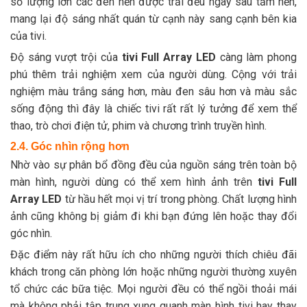
số lượng lớn các đèn nền được trải đều ngay sau tấm nền,
mang lại độ sáng nhất quán từ cạnh này sang cạnh bên kia
của tivi.
Độ sáng vượt trội của
tivi Full Array LED
càng làm phong
phú thêm trải nghiệm xem của người dùng. Cộng với trải
nghiệm màu trắng sáng hơn, màu đen sâu hơn và màu sắc
sống động thì đây là chiếc tivi rất rất lý tưởng để xem thể
thao, trò chơi điện tử, phim và chương trình truyền hình.
2.4. Góc nhìn rộng hơn
Nhờ vào sự phân bổ đồng đều của nguồn sáng trên toàn bộ
màn hình, người dùng có thể xem hình ảnh trên
tivi Full
Array LED
từ hầu hết mọi vị trí trong phòng. Chất lượng hình
ảnh cũng không bị giảm đi khi bạn đứng lên hoặc thay đổi
góc nhìn.
Đặc điểm này rất hữu ích cho những người thích chiêu đãi
khách trong căn phòng lớn hoặc những người thường xuyên
tổ chức các bữa tiệc. Mọi người đều có thể ngồi thoải mái
mà không phải tập trung xung quanh màn hình tivi hay thay