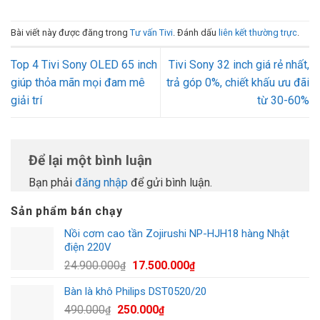
Bài viết này được đăng trong
Tư vấn Tivi
. Đánh dấu
liên kết thường trực
.
Top 4 Tivi Sony OLED 65 inch
Tivi Sony 32 inch giá rẻ nhất,
giúp thỏa mãn mọi đam mê
trả góp 0%, chiết khấu ưu đãi
giải trí
từ 30-60%
Để lại một bình luận
Bạn phải
đăng nhập
để gửi bình luận.
Sản phẩm bán chạy
Nồi cơm cao tần Zojirushi NP-HJH18 hàng Nhật
điện 220V
Giá
Giá
24.900.000
17.500.000
₫
₫
gốc
hiện
Bàn là khô Philips DST0520/20
là:
tại
Giá
Giá
490.000
250.000
24.900.000₫.
là:
₫
₫