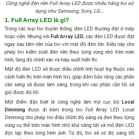
Công nghệ đèn nền Full Array LED được nhiều hãng tivi sử
dụng như Samsung, Sony, LG,…
1. Full Array LED là gì?
Trong các loại tivi truyền thống, đèn LED thường đặt ở mép
hoặc viền. Nhưng với
Full Array LED
, các đèn LED được đặt
ngay sau tấm nền của tivi với mật độ đèn lớn. Điều này cho
phép tivi kiểm soát đèn nền theo từng vùng nhỏ trên màn
hình, tăng độ chính xác và hiệu suất hiển thị.
Mật độ đèn LED sẽ được điều chỉnh linh hoạt tùy thuộc vào
cảnh hiển thị trên màn hình tivi, giúp đảm bảo rằng các phần
cần sáng sẽ được làm sáng, trong khi các phần cần tối sẽ
giữ được độ tối.
Một điểm đặc biệt là công nghệ làm mờ cục bộ
Local
Dimming
được đi kèm trong tivi Full Array LED. Local
Dimming cho phép tivi điều chỉnh độ sáng và đen theo từng
vùng cụ thể trên màn hình nhờ khả năng tắt và mở đèn LED
độc lập theo từng hình ảnh. Từ đó, tivi sẽ có độ sáng tốt