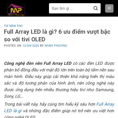
Bỏ
Tìm
qua
kiếm:
nội
dung
TƯ VẤN TIVI
Full Array LED là gì? 6 ưu điểm vượt bậc
so với tivi OLED
POSTED ON
12/04/2026
BY
MINH PHƯƠNG
Công nghệ đèn nền Full Array LED
có các đèn LED được
phân bố đồng đều với mật độ lớn trên toàn bộ tấm nền sau
màn hình. Điều này giúp cải thiện khả năng hiển thị màu
sắc và độ tương phản của hình ảnh, nên công nghệ này
được ứng dụng trên nhiều thương hiệu tivi như Samsung,
Sony, LG…
Trong bài viết này, hãy cùng tìm hiểu kỹ sâu hơn
Full Array
LED là gì
và những đặc điểm giúp nó trở nên ưu việt hơn
công nghệ OLED.