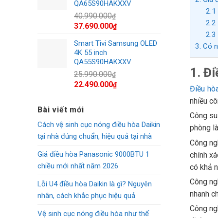
QA65S90HAKXXV
700.000₫.
2.1
40.990.000
₫
2.2
Giá
Giá
37.690.000
₫
2.3
gốc
hiện
Smart Tivi Samsung OLED
là:
tại
3. Có 
4K 55 inch
40.990.000₫.
là:
QA55S90HAKXXV
37.690.000₫.
1. Đ
25.990.000
₫
Giá
Giá
22.490.000
₫
Điều hò
gốc
hiện
nhiều cô
là:
tại
Bài viết mới
25.990.000₫.
là:
Công su
Cách vệ sinh cục nóng điều hòa Daikin
22.490.000₫.
phòng là
tại nhà đúng chuẩn, hiệu quả tại nhà
Công ngh
Giá điều hòa Panasonic 9000BTU 1
chính xá
chiều mới nhất năm 2026
có khả n
Công ng
Lỗi U4 điều hòa Daikin là gì? Nguyên
nhanh ch
nhân, cách khắc phục hiệu quả
Công ngh
Vệ sinh cục nóng điều hòa như thế