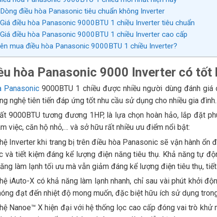
 Dòng điều hòa Panasonic tiêu chuẩn không Inverter
 Giá điều hòa Panasonic 9000BTU 1 chiều Inverter tiêu chuẩn
 Giá điều hòa Panasonic 9000BTU 1 chiều Inverter cao cấp
nên mua điều hòa Panasonic 9000BTU 1 chiều Inverter?
iều hòa Panasonic 9000 Inverter có tố
a Panasonic
9000BTU 1 chiều được nhiều người dùng đánh giá c
ng nghệ tiên tiến đáp ứng tốt nhu cầu sử dụng cho nhiều gia đình.
ất 9000BTU tương đương 1HP, là lựa chọn hoàn hảo, lắp đặt p
m việc, căn hộ nhỏ,… và sở hữu rất nhiều ưu điểm nổi bật:
ệ Inverter khi trang bị trên điều hòa Panasonic sẽ vận hành ổn địn
c và tiết kiệm đáng kể lượng điện năng tiêu thụ. Khả năng tự 
ăng làm lạnh tối ưu mà vẫn giảm đáng kể lượng điện tiêu thụ, tiết
hệ iAuto-X có khả năng làm lạnh nhanh, chỉ sau vài phút khởi 
óng đạt đến nhiệt độ mong muốn, đặc biệt hữu ích sử dụng trong
ệ Nanoe™ X hiện đại với hệ thống lọc cao cấp đóng vai trò khử mù