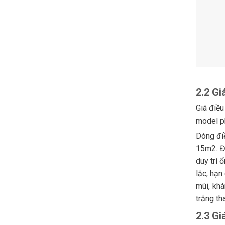
2.2 Gi
Giá điều
model p
Dòng đi
15m2. Đi
duy trì 
lắc, hạn
mùi, khá
trắng th
2.3 Gi