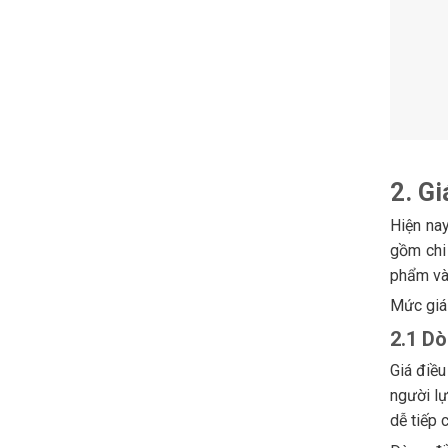
2. G
Hiện na
gồm chi 
phẩm và 
Mức giá
2.1 Dò
Giá điề
người l
dễ tiếp 