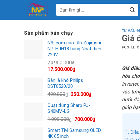
Bỏ
Tìm
qua
kiếm:
nội
dung
TƯ VẤN Đ
Sản phẩm bán chạy
Giá 
Nồi cơm cao tần Zojirushi
POSTED 
NP-HJH18 hàng Nhật điện
220V
24.900.000
₫
Giá điề
Giá
Giá
17.500.000
₫
gốc
hiện
hòa cho
Bàn là khô Philips
là:
tại
Inverter
DST0520/20
24.900.000₫.
là:
vào từng
Giá
Giá
490.000
250.000
₫
₫
17.500.000₫.
dưới đâ
gốc
hiện
Quạt đứng Sharp PJ-
là:
tại
giúp bạ
S40MV-LG
490.000₫.
là:
Giá
Giá
1.090.000
700.000
₫
₫
250.000₫.
gốc
hiện
Smart Tivi Samsung OLED
là:
tại
1. Điề
4K 65 inch
1.090.000₫.
là:
2. Giá