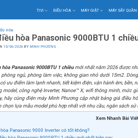
TIVI
ĐIỀU HÒA
MÁY GIẶT
MÁY SẤY QUẦN
IỀU HÒA
điều hòa Panasonic 9000BTU 1 chiề
ON
10/06/2026
BY
MINH PHƯƠNG
u hòa Panasonic 9000BTU 1 chiều
mới nhất năm 2026 được nhiề
 phòng ngủ, phòng làm việc, không gian nhỏ dưới 15m2. Dòng
, có ưu điểm làm lạnh nhanh, tiết kiệm điện, vận hành êm, bền,
 model, công nghệ Inverter, Nanoe™ X, wifi thông minh, mức gi
y, hãy cùng điện máy Minh Phương cập nhật bảng giá điều hò
n chọn lựa mẫu model phù hợp nhất với nhu cầu, ngân sách sử
Xem Nhanh Bài Viế
u hòa Panasonic 9000 Inverter có tốt không?
 điều hòa Panasonic 9000BTU 1 chiều mới nhất hiện nay