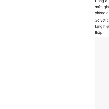
Dòng điề
mức giá
phòng d
So với c
tăng hiệ
thấp.