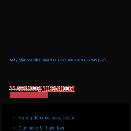
Máy giặt Toshiba Inverter 17 kg AW-DUN1800MV(SG)
Giá
Giá
11.988.000
₫
10.368.000
₫
gốc
hiện
Thêm vào giỏ hàng
là:
tại
11.988.000₫.
là:
10.368.000₫.
Hướng dẫn mua hàng Online
Giao hàng & Thanh toán