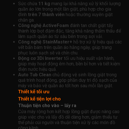
Sức chứa
11 kg
mang lại khả năng xử lý khối lượng
quần áo lớn trong một lần giặt, phù hợp cho gia
đình
trên 7 thành viên
hoặc thường xuyên giặt
chăn ga.
Công nghệ ActiveFoam
đánh tan chất giặt tẩy
thành lớp bọt đậm đặc, tăng khả năng thẩm thấu để
làm sạch quần áo từ sâu bên trong sợi vải.
Công nghệ StainMaster+
hỗ trợ xử lý hiệu quả các
vết bẩn bám trên quần áo hằng ngày, giúp trang
phục luôn sạch sẽ và chỉn chu.
Động cơ 3Di Inverter
tối ưu hiệu suất vận hành,
giúp máy hoạt động êm hơn, bền bỉ hơn và tiết kiệm
điện nước hiệu quả.
Auto Tub Clean
chủ động vệ sinh lồng giặt trong
quá trình hoạt động, góp phần duy trì độ sạch của
máy và bảo vệ quần áo tốt hơn sau mỗi lần giặt.
Thiết kế tối ưu
Thiết kế tiện lợi cho
Thuận tiện cho vào – lấy ra
Cửa máy rộng hơn kết hợp lồng giặt được nâng cao
giúp việc cho và lấy đồ dễ dàng hơn, giảm thiểu tư
thế phải cúi người và thuận tiện xử lý các món đồ
cồng kềnh.