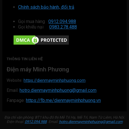
Chính sách bảo hành, đổi trả
Gọi mua hàng
0912.094.988
Gọi khiếu nại
0983.278.488
THÔNG TIN LIÊN HỆ
Điện máy Minh Phương
Website:
https://dienmayminhphuong.com
Email:
hotro.dienmayminhphuong@gmail.com
Fanpage:
https://fb.me/dienmayminhphuong.vn
Địa chỉ văn phòng: BT1 khu đô thị Mễ Trì Hạ, Mễ Trì, Nam Từ Liêm, Hà Nội.
Điện thoại:
0912.094.988
. Email:
hotro.dienmayminhphuong@gmail.com