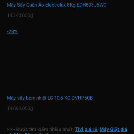
Máy Sấy Quần Áo Electrolux 8Kg EDH803J5WC
14.340.000₫
-28%
Máy sấy bơm nhiệt LG 10,5 KG DVHP50B
14.690.000₫
>>> Được tìm kiếm nhiều nhất:
Tivi giá rẻ
,
Máy Giặt giá