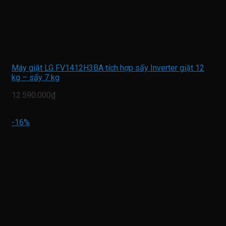
Máy giặt LG FV1412H3BA tích hợp sấy Inverter giặt 12
kg – sấy 7 kg
12.590.000₫
-16%