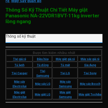
rẻ
,
Máy Sấy quần áo
Thông Số Kỹ Thuật Chi Tiết Máy giặt
Panasonic NA-22VDR1BVT-11kg inverter
lồng ngang
Thông số kỹ thuật
Được tìm kiếm nhiều nhất
Tivi giá rẻ
Điều hòa
Máy giặt giá rẻ
Máy sấy giá rẻ
Tủ lạnh
Tủ đông
Tủ mát
Gia dụng
Tivi
Tivi Casper
Tivi LG
Tivi Sony
Samsung
Máy sấy
Máy sấy
Máy sấy LG
Máy sấy Bosch
Electrolux
Samsung
Máy giặt
Máy giặt
Máy giặt LG
Máy giặt Toshiba
Electrolux
Samsung