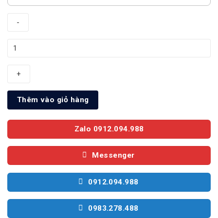
Máy
Giặt
Sấy
Electrolux
Inverter
Thêm vào giỏ hàng
Giặt
10Kg
Sấy
Zalo 0912.094.988
7Kg
EWW1023P5SC
Messenger
số
lượng
0912.094.988
0983.278.488