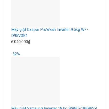
Máy giặt Casper ProWash Inverter 9.5kg WF-
D95VGR1
6.040.000₫
-32%
Máy giặt Samsung Inverter 19 kg WA80F19B9BSV