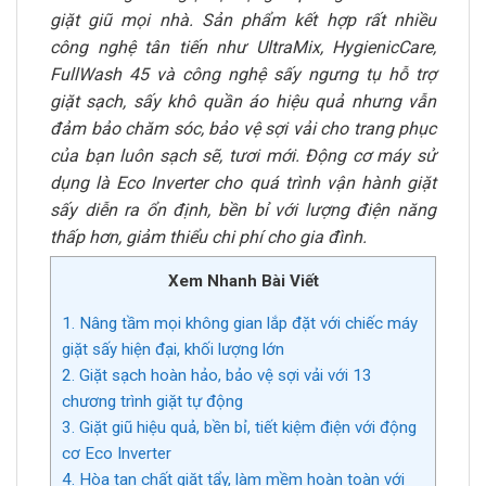
giặt giũ mọi nhà. Sản phẩm kết hợp rất nhiều
công nghệ tân tiến như UltraMix, HygienicCare,
FullWash 45 và công nghệ sấy ngưng tụ hỗ trợ
giặt sạch, sấy khô quần áo hiệu quả nhưng vẫn
đảm bảo chăm sóc, bảo vệ sợi vải cho trang phục
của bạn luôn sạch sẽ, tươi mới. Động cơ máy sử
dụng là Eco Inverter cho quá trình vận hành giặt
sấy diễn ra ổn định, bền bỉ với lượng điện năng
thấp hơn, giảm thiểu chi phí cho gia đình.
Xem Nhanh Bài Viết
1. Nâng tầm mọi không gian lắp đặt với chiếc máy
giặt sấy hiện đại, khối lượng lớn
2. Giặt sạch hoàn hảo, bảo vệ sợi vải với 13
chương trình giặt tự động
3. Giặt giũ hiệu quả, bền bỉ, tiết kiệm điện với động
cơ Eco Inverter
4. Hòa tan chất giặt tẩy, làm mềm hoàn toàn với