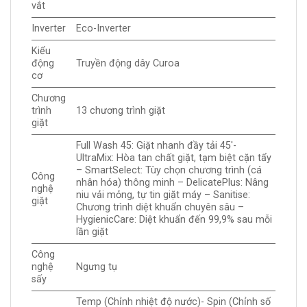
vắt
Inverter
Eco-Inverter
Kiểu
động
Truyền động dây Curoa
cơ
Chương
trình
13 chương trình giặt
giặt
Full Wash 45: Giặt nhanh đầy tải 45′-
UltraMix: Hòa tan chất giặt, tạm biệt cặn tẩy
– SmartSelect: Tùy chọn chương trình (cá
Công
nhân hóa) thông minh – DelicatePlus: Nâng
nghệ
niu vải mỏng, tự tin giặt máy – Sanitise:
giặt
Chương trình diệt khuẩn chuyên sâu –
HygienicCare: Diệt khuẩn đến 99,9% sau mỗi
lần giặt
Công
nghệ
Ngưng tụ
sấy
Temp (Chỉnh nhiệt độ nước)- Spin (Chỉnh số