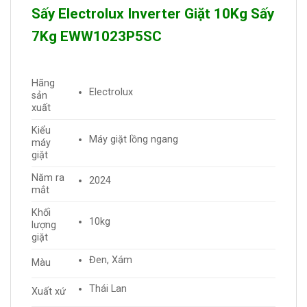
Sấy Electrolux Inverter Giặt 10Kg Sấy
7Kg EWW1023P5SC
Hãng
Electrolux
sản
xuất
Kiểu
Máy giặt lồng ngang
máy
giặt
Năm ra
2024
mắt
Khối
10kg
lượng
giặt
Đen, Xám
Màu
Thái Lan
Xuất xứ