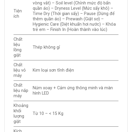
vòng vắt) – Soil level (Chỉnh mức độ bẩn
quần áo) – Dryness Level (Mức sấy khô) –
Tiện
Time Dry (Thời gian sấy) – Pause (Dừng để
ích
thêm quần áo) – Prewash (Giặt sơ) –
Hygienic Care (Diệt khuẩn hơi nước) – Khóa
trẻ em – Finish In (Hoàn thành vào lúc)
Chất
liệu
Thép không gỉ
lồng
giặt
Chất
liệu vỏ
Kim loại sơn tĩnh điện
máy
Chất
Núm xoay + Cảm ứng thông minh và màn
liệu nắp
hình LED
máy
Khoảng
khối
Từ 10 – < 15 Kg
lượng
giặt
Kích