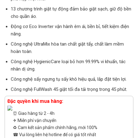
14.990.000₫.
là:
12.090.000₫.
13 chương trình giặt tự động đảm bảo giặt sạch, giữ độ bền
cho quần áo.
Động cơ Eco Inverter vận hành êm ái, bền bỉ, tiết kiệm điện
năng.
Công nghệ UltraMix hòa tan chất giặt tẩy, chất làm mềm
hoàn toàn.
Công nghệ HygienicCare loại bỏ hơn 99.99% vi khuẩn, tác
nhân dị ứng.
Công nghệ sấy ngưng tụ sấy khô hiệu quả, lắp đặt tiện lợi.
Công nghệ FullWash 45 giặt tối đa tải trọng trong 45 phút.
Đặc quyền khi mua hàng:
⏰ Giao hàng từ 2 - 4h
✈ Miễn phí vận chuyển
♻️ Cam kết sản phẩm chính hãng, mới 100%
☎ Vui lòng liên hệ hotline để có giá tốt nhất