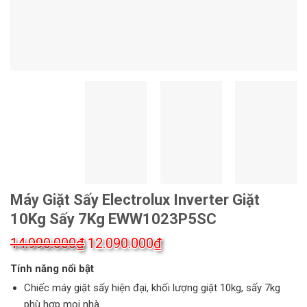
Máy Giặt Sấy Electrolux Inverter Giặt
10Kg Sấy 7Kg EWW1023P5SC
Giá
Giá
14.990.000
₫
12.090.000
₫
gốc
hiện
Tính năng nổi bật
là:
tại
Chiếc máy giặt sấy hiện đại, khối lượng giặt 10kg, sấy 7kg
phù hợp mọi nhà.