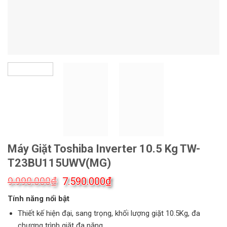
Máy Giặt Toshiba Inverter 10.5 Kg TW-
T23BU115UWV(MG)
Giá
Giá
₫
₫
9.990.000
7.590.000
gốc
hiện
Tính năng nổi bật
là:
tại
9.990.000₫.
là:
Thiết kế hiện đại, sang trọng, khối lượng giặt 10.5Kg, đa
7.590.000₫.
chương trình giặt đa năng.