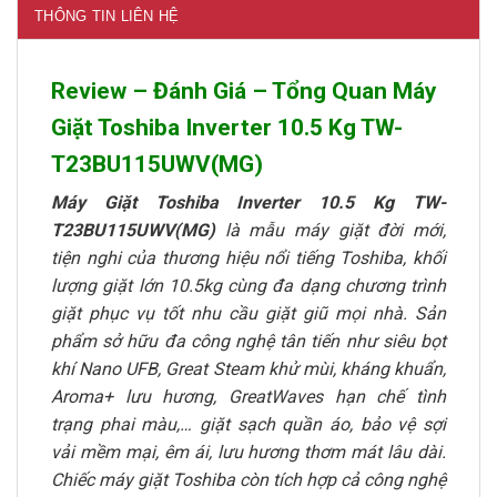
THÔNG TIN LIÊN HỆ
Review – Đánh Giá – Tổng Quan Máy
Giặt Toshiba Inverter 10.5 Kg TW-
T23BU115UWV(MG)
Máy Giặt Toshiba Inverter 10.5 Kg TW-
T23BU115UWV(MG)
là mẫu máy giặt đời mới,
tiện nghi của thương hiệu nổi tiếng Toshiba, khối
lượng giặt lớn 10.5kg cùng đa dạng chương trình
giặt phục vụ tốt nhu cầu giặt giũ mọi nhà. Sản
phẩm sở hữu đa công nghệ tân tiến như siêu bọt
khí Nano UFB, Great Steam khử mùi, kháng khuẩn,
Aroma+ lưu hương, GreatWaves hạn chế tình
trạng phai màu,… giặt sạch quần áo, bảo vệ sợi
vải mềm mại, êm ái, lưu hương thơm mát lâu dài.
Chiếc máy giặt Toshiba còn tích hợp cả công nghệ