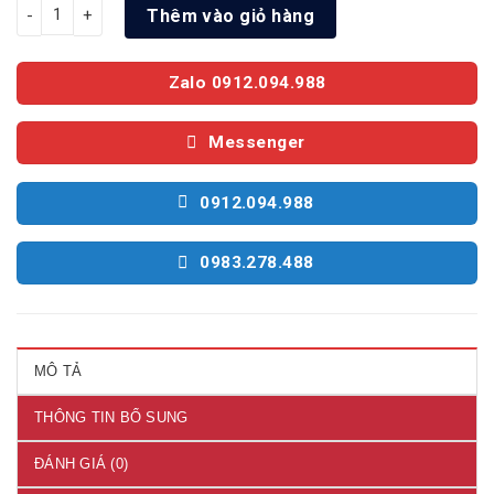
Máy Giặt Toshiba Inverter 10.5 Kg TW-T23BU115UWV(MG) số l
Thêm vào giỏ hàng
Zalo 0912.094.988
Messenger
0912.094.988
0983.278.488
MÔ TẢ
THÔNG TIN BỔ SUNG
ĐÁNH GIÁ (0)