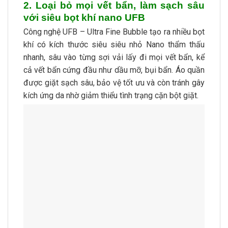
2. Loại bỏ mọi vết bẩn, làm sạch sâu
với siêu bọt khí nano UFB
Công nghệ UFB – Ultra Fine Bubble tạo ra nhiều bọt
khí có kích thước siêu siêu nhỏ Nano thẩm thấu
nhanh, sâu vào từng sợi vải lấy đi mọi vết bẩn, kể
cả vết bẩn cứng đầu như dầu mỡ, bụi bẩn. Áo quần
được giặt sạch sâu, bảo vệ tốt ưu và còn tránh gây
kích ứng da nhờ giảm thiểu tình trạng cặn bột giặt.