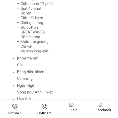
– Giặt nhanh 12 phút
– Giặt 45 phút
– Đồ len
– Giặt tiết kiệm
– Chống dị ứng
– Đồ cotton
– GREATWAVES
– Đồ hỗn hợp
– Khăn trải giường
– Chỉ vắt
– Vệ sinh lồng giặt
Khóa trẻ em
Có
Bảng điều khiển
Cảm ứng
Ngôn Ngữ
Song ngữ Anh – Việt
Hẹn Giờ
Có
Zalo
Facebook
Nắp máy
Hotline 1
Hotline 2