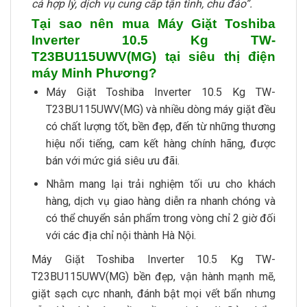
cả hợp lý, dịch vụ cung cấp tận tình, chu đáo”.
Tại sao nên mua Máy Giặt Toshiba
Inverter 10.5 Kg TW-
T23BU115UWV(MG) tại siêu thị điện
máy Minh Phương?
Máy Giặt Toshiba Inverter 10.5 Kg TW-
T23BU115UWV(MG) và nhiều dòng máy giặt đều
có chất lượng tốt, bền đẹp, đến từ những thương
hiệu nổi tiếng, cam kết hàng chính hãng, được
bán với mức giá siêu ưu đãi.
Nhằm mang lại trải nghiệm tối ưu cho khách
hàng, dịch vụ giao hàng diễn ra nhanh chóng và
có thể chuyển sản phẩm trong vòng chỉ 2 giờ đối
với các địa chỉ nội thành Hà Nội.
Máy Giặt Toshiba Inverter 10.5 Kg TW-
T23BU115UWV(MG) bền đẹp, vận hành mạnh mẽ,
giặt sạch cực nhanh, đánh bật mọi vết bẩn nhưng