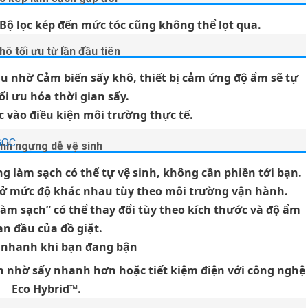
 Bộ lọc kép đến mức tóc cũng không thể lọt qua.
hô tối ưu từ lần đầu tiên
u nhờ Cảm biến sấy khô, thiết bị cảm ứng độ ẩm sẽ tự
ối ưu hóa thời gian sấy.
c vào điều kiện môi trường thực tế.
5GOC
ình ngưng dễ vệ sinh
g làm sạch có thể tự vệ sinh, không cần phiền tới bạn.
 ở mức độ khác nhau tùy theo môi trường vận hành.
àm sạch” có thể thay đổi tùy theo kích thước và độ ẩm
an đầu của đồ giặt.
 nhanh khi bạn đang bận
an nhờ sấy nhanh hơn hoặc tiết kiệm điện với công nghệ
Eco Hybrid™.