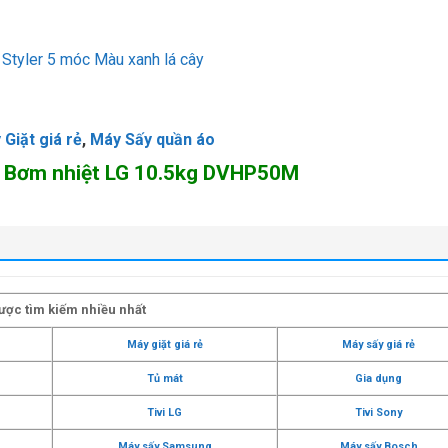
tyler 5 móc Màu xanh lá cây
Giặt giá rẻ
,
Máy Sấy quần áo
ấy Bơm nhiệt LG 10.5kg DVHP50M
ược tìm kiếm nhiều nhất
Máy giặt giá rẻ
Máy sấy giá rẻ
Tủ mát
Gia dụng
g
Tivi LG
Tivi Sony
Máy sấy Samsung
Máy sấy Bosch