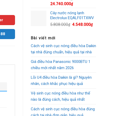
Giá
Giá
24.740.000
₫
gốc
hiện
Cây nước nóng lạnh
là:
tại
Electrolux EQALF01TXWV
29.990.000₫.
là:
er
Giá
Giá
5.808.000
4.548.000
₫
₫
24.740.000₫.
gốc
hiện
488
là:
tại
Bài viết mới
5.808.000₫.
là:
Cách vệ sinh cục nóng điều hòa Daikin
4.548.000₫.
tại nhà đúng chuẩn, hiệu quả tại nhà
Giá điều hòa Panasonic 9000BTU 1
chiều mới nhất năm 2026
Lỗi U4 điều hòa Daikin là gì? Nguyên
nhân, cách khắc phục hiệu quả
Vệ sinh cục nóng điều hòa như thế
nào là đúng cách, hiệu quả nhất
Cách vệ sinh cục nóng điều hòa đúng
cách tại nhà đơn giản, hiệu quả