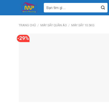
Bỏ
Tìm
qua
kiếm:
nội
dung
TRANG CHỦ
/
MÁY SẤY QUẦN ÁO
/
MÁY SẤY 10.5KG
-29%