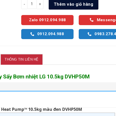
Máy Sấy Bơm nhiệt LG 10.5kg DVHP50M số lượng
Thêm vào giỏ hàng
Zalo 0912.094.988
Messeng
0912.094.988
0983.278.
THÔNG TIN LIÊN HỆ
y Sấy Bơm nhiệt LG 10.5kg DVHP50M
r Heat Pump™ 10.5kg màu đen DVHP50M