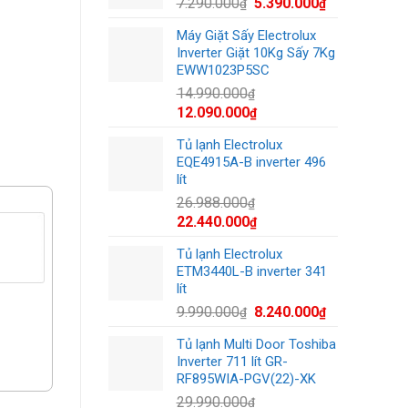
Giá
Giá
7.290.000
5.390.000
₫
₫
12.540.000₫.
gốc
hiện
Máy Giặt Sấy Electrolux
là:
tại
Inverter Giặt 10Kg Sấy 7Kg
7.290.000₫.
là:
EWW1023P5SC
5.390.000₫.
14.990.000
₫
Giá
Giá
12.090.000
₫
gốc
hiện
Tủ lạnh Electrolux
là:
tại
EQE4915A-B inverter 496
14.990.000₫.
là:
lít
12.090.000₫.
26.988.000
₫
Giá
Giá
22.440.000
₫
gốc
hiện
Tủ lạnh Electrolux
là:
tại
ETM3440L-B inverter 341
26.988.000₫.
là:
lít
22.440.000₫.
Giá
Giá
9.990.000
8.240.000
₫
₫
gốc
hiện
Tủ lạnh Multi Door Toshiba
là:
tại
Inverter 711 lít GR-
9.990.000₫.
là:
RF895WIA-PGV(22)-XK
8.240.000₫.
29.990.000
₫