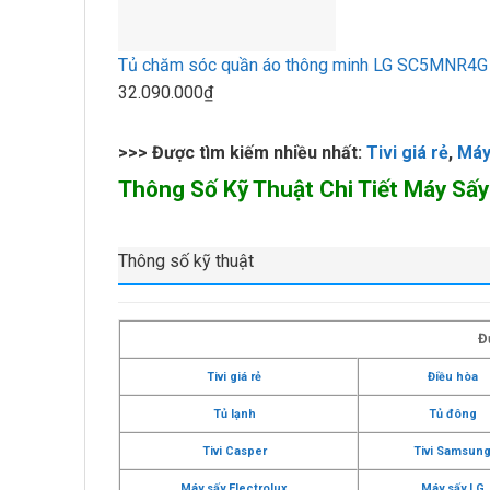
Tủ chăm sóc quần áo thông minh LG SC5MNR4G S
32.090.000₫
>>> Được tìm kiếm nhiều nhất:
Tivi giá rẻ
,
Máy 
Thông Số Kỹ Thuật Chi Tiết Máy S
Thông số kỹ thuật
Đ
Tivi giá rẻ
Điều hòa
Tủ lạnh
Tủ đông
Tivi Casper
Tivi Samsun
Máy sấy Electrolux
Máy sấy LG