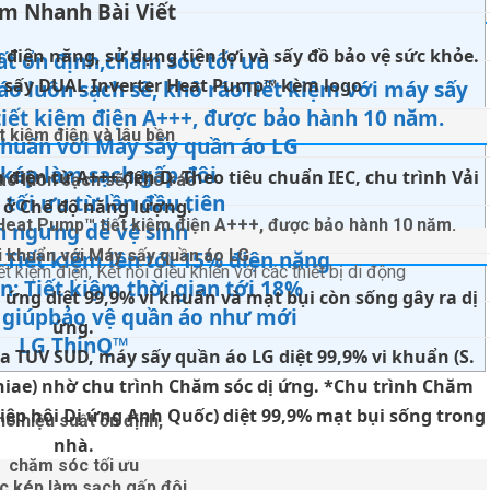
m Nhanh Bài Viết
 điện năng, sử dụng tiện lợi và sấy đồ bảo vệ sức khỏe.
ất ổn định,chăm sóc tối ưu
 sấy DUAL Inverter Heat Pump™ kèm logo
áo luôn sạch sẽ, khô ráoTiết kiệm với máy sấy
iết kiệm điện A+++, được bảo hành 10 năm.
t kiệm điện và lâu bền
khuẩn với Máy sấy quần áo LG
 kép làm sạch gấp đôi
 điện từ A+++ đến D. Theo tiêu chuẩn IEC, chu trình Vải
áo luôn sạch sẽ, khô ráo
 tối ưu từ lần đầu tiên
 ở Chế độ năng lượng.
 Heat Pump™ tiết kiệm điện A+++, được bảo hành 10 năm.
h ngưng dễ vệ sinh
i khuẩn với Máy sấy quần áo LG
 Tiết kiệm lên tới 15% điện năng
t kiệm điện, Kết nối điều khiển với các thiết bị di động
n: Tiết kiệm thời gian tới 18%
 ứng diệt 99,9% vi khuẩn và mạt bụi còn sống gây ra dị
 giúpbảo vệ quần áo như mới
ứng.
LG ThinQ™
a TUV SUD, máy sấy quần áo LG diệt 99,9% vi khuẩn (S.
niae) nhờ chu trình Chăm sóc dị ứng. *Chu trình Chăm
iệp hội Dị ứng Anh Quốc) diệt 99,9% mạt bụi sống trong
ho hiệu suất ổn định,
nhà.
chăm sóc tối ưu
ọc kép làm sạch gấp đôi