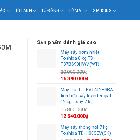
 ÁO
TỦ LẠNH
TỦ ĐÔNG
TỦ MÁT
GIA DỤNG
Sản phẩm đánh giá cao
P50M
Máy sấy bơm nhiệt
Toshiba 8 kg TD-
T37BS90HWV(WT)
20.990.000
₫
Giá
Giá
16.390.000
₫
gốc
hiện
Máy giặt LG FV1412H3BA
là:
tại
tích hợp sấy Inverter giặt
20.990.000₫.
là:
12 kg - sấy 7 kg
16.390.000₫.
15.800.000
₫
Giá
Giá
12.540.000
₫
gốc
hiện
Máy sấy thông hơi 7 kg
là:
tại
Toshiba TD-H80SEV(SK)
15.800.000₫.
là: