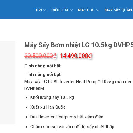
TIVI
ĐIỀU HÒA
MÁY GIẶT
MÁY SẤY QUẦN
Máy Sấy Bơm nhiệt LG 10.5kg DVH
Giá
Giá
₫
₫
20.500.000
14.490.000
gốc
hiện
Tính năng nổi bật
là:
tại
20.500.000₫.
là:
Tính năng nổi bật:
14.490.000₫.
Máy sấy LG DUAL Inverter Heat Pump™ 10.5kg màu đen
DVHP50M
Khối lượng sấy 10.5 kg
Xuất xứ Hàn Quốc
Dual Inverter Heatpump tiết kiệm điện
Chăm sóc sợi vải với chế độ sấy nhiệt thấp