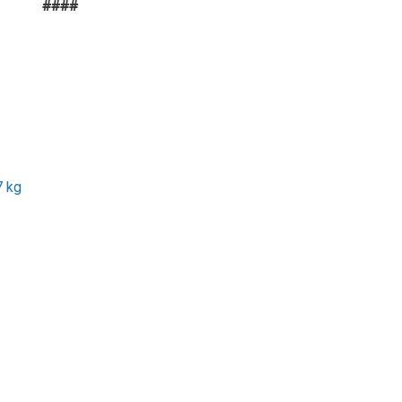
####
7 kg