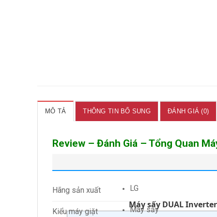
MÔ TẢ
THÔNG TIN BỔ SUNG
ĐÁNH GIÁ (0)
Review – Đánh Giá – Tổng Quan Má
LG
Hãng sản xuất
Máy sấy DUAL Inverte
Máy sấy
Kiểu máy giặt