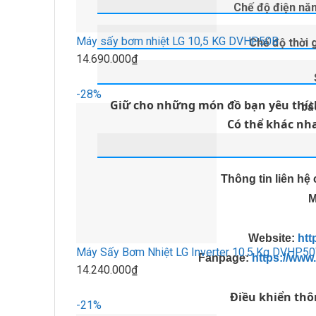
Chế độ điện năn
Máy sấy bơm nhiệt LG 10,5 KG DVHP50B
Chế độ thời g
14.690.000₫
-28%
Giữ cho những món đồ bạn yêu thích
bả
Có thể khác nha
Thông tin liên hệ
M
Website
:
htt
Máy Sấy Bơm Nhiệt LG Inverter 10.5 Kg DVHP5
Fanpage
:
https://ww
14.240.000₫
Điều khiển th
-21%