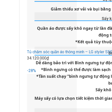
Giảm thiểu xơ vải và bụi bằng
Sấy k
Quần áo được sấy khô ngay từ lần đầ
động t
*Kết quả tùy thuộ
Tủ chăm sóc quần áo thông minh – LG styler S
B
34.120.000₫
Dễ dàng bảo trì với Bình ngưng tự độn
*Bình ngưng có thể được làm sạch
-28%
*Tần suất chạy “bình ngưng tự động l
b
Sấy khô
Máy sấy có lựa chọn tiết kiệm thời gi