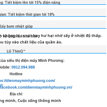
g: Tiết kiệm lên tới 15% điện năng
ian: Tiết kiệm thời gian tới 18%
Sấy bơm nhiệt giúp
 không bị co rút hay hư hại nhờ sấy ở nhiệt độ thấp.
o vệ quần áo như mới
u tùy vào chất liệu của quần áo.
LG ThinQ™
 của siêu thị điện máy Minh Phương:
obile
:
0912.094.988
Hotline
ps://dienmayminhphuong.com/
0W
w.facebook.com/dienmayminhphuong.vn/
Địa chỉ
ông minh, Cuộc sống thông minh