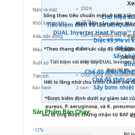
Xe
2024
Năm ra mắt
Sống theo tiêu chuẩn mới về tiết kiệm
Cho hiệu su
10,5kg
Khối lượng giặt
Hình ảnh sản phẩm Máy
Tiết kiệm điện và lâu bềnQuần 
DUAL Inverter Heat Pump™ t
Dẫn động bằng dây Curoa
Kiểu dẫn động
Tiế
Diệt 99,9% vi 
Bộ lọc
*Theo thang điểm các cấp độ tiết kiệm
Đen
Quần 
Màu
Sấy khô
bông
Hàn Quốc
Tiết kiệm với máy sấy DUAL Inverter
Xuất xứ
Bìn
Diệt 99,9% v
Chế độ điện năng:
Chức năng sấy, Inverter tiế
Tiện ích
Chế độ thời gia
Hết lo lắng nhờ chu trình Chăm sóc dị
Sấy bơm nhiệt
Bảo hành
2 năm
*Được kiểm định dưới sự giám sát củ
aureus, P. aeruginosa, và K. pneumo
Sản Phẩm Bán Chạy:
sóc dị ứng được chứng nhận từ BAF (H
C
-12%
Bộ l