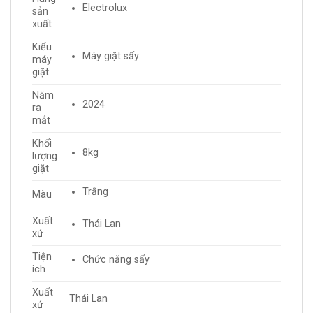
Electrolux
sản
xuất
Kiểu
Máy giặt sấy
máy
giặt
Năm
2024
ra
mắt
Khối
8kg
lượng
giặt
Trắng
Màu
Xuất
Thái Lan
xứ
Tiện
Chức năng sấy
ích
Xuất
Thái Lan
xứ