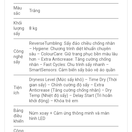
Màu
Trắng
sắc
Khối
lượng
8 kg
sấy
ReverseTumbling: Sấy đảo chiều chống nhăn
– Hygiene: Chương trình diệt khuẩn chuyên
Công
sâu – ColourCare: Giữ trang phục bền màu lâu
nghệ
hơn – Extra Anticrease: Tăng cường chống
sấy
nhăn – Fast Cycles: Chu trình sấy nhanh –
SmartSensors: Cảm biến sấy bảo vệ áo quần
Dryness Level (Mức sấy khô) – Time Dry (Thời
gian sấy) – Chỉnh cường độ sấy – Extra
Tiện
Anticrease (Tăng cường chống nhăn) – Dry
ích
Temp (Nhiệt độ sấy) – Delay Start (Trì hoãn
khởi động) – Khóa trẻ em
Bảng
Núm xoay + Cảm ứng thông minh và màn
điều
hình LED
khiển
Công