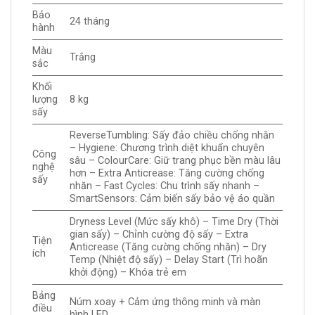
Bảo
24 tháng
hành
Màu
Trắng
sắc
Khối
lượng
8 kg
sấy
ReverseTumbling: Sấy đảo chiều chống nhăn
– Hygiene: Chương trình diệt khuẩn chuyên
Công
sâu – ColourCare: Giữ trang phục bền màu lâu
nghệ
hơn – Extra Anticrease: Tăng cường chống
sấy
nhăn – Fast Cycles: Chu trình sấy nhanh –
SmartSensors: Cảm biến sấy bảo vệ áo quần
Dryness Level (Mức sấy khô) – Time Dry (Thời
gian sấy) – Chỉnh cường độ sấy – Extra
Tiện
Anticrease (Tăng cường chống nhăn) – Dry
ích
Temp (Nhiệt độ sấy) – Delay Start (Trì hoãn
khởi động) – Khóa trẻ em
Bảng
Núm xoay + Cảm ứng thông minh và màn
điều
hình LED