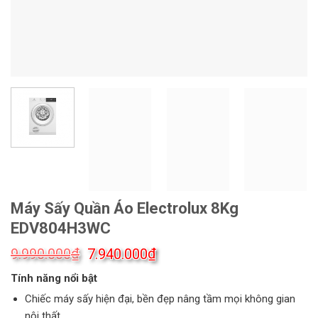
Máy Sấy Quần Áo Electrolux 8Kg
EDV804H3WC
Giá
Giá
₫
₫
9.990.000
7.940.000
gốc
hiện
Tính năng nổi bật
là:
tại
9.990.000₫.
là:
Chiếc máy sấy hiện đại, bền đẹp nâng tầm mọi không gian
7.940.000₫.
nội thất.