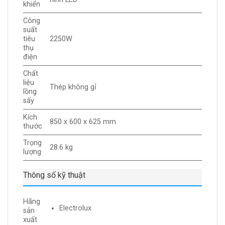
khiển
Công
suất
tiêu
2250W
thụ
điện
Chất
liệu
Thép không gỉ
lồng
sấy
Kích
850 x 600 x 625 mm
thước
Trọng
28.6 kg
lượng
Thông số kỹ thuật
Hãng
Electrolux
sản
xuất