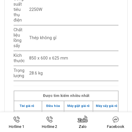
suất
tiêu
2250W
thụ
điện
Chất
liệu
Thép không gỉ
lồng
sấy
Kích
850 x 600 x 625 mm
thước
Trọng
28.6 kg
lượng
Được tìm kiếm nhiều nhất
Tivi giá rẻ
Điều hòa
Máy giặt giá rẻ
Máy sấy giá rẻ
Tủ lạnh
Tủ đông
Tủ mát
Gia dụng
Hotline 1
Hotline 2
Zalo
Facebook
Tivi
Tivi Casper
Tivi LG
Tivi Sony
Samsung