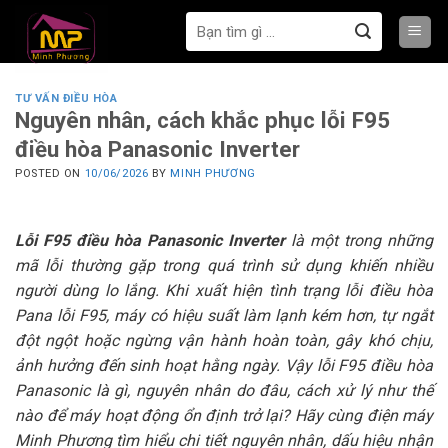
Bỏ
Tìm
qua
kiếm:
nội
dung
TƯ VẤN ĐIỀU HÒA
Nguyên nhân, cách khắc phục lỗi F95
điều hòa Panasonic Inverter
POSTED ON
10/06/2026
BY
MINH PHƯƠNG
Lỗi F95 điều hòa Panasonic Inverter
là một trong những
mã lỗi thường gặp trong quá trình sử dụng khiến nhiều
người dùng lo lắng. Khi xuất hiện tình trạng lỗi điều hòa
Pana lỗi F95, máy có hiệu suất làm lạnh kém hơn, tự ngắt
đột ngột hoặc ngừng vận hành hoàn toàn, gây khó chịu,
ảnh hưởng đến sinh hoạt hằng ngày. Vậy lỗi F95 điều hòa
Panasonic là gì, nguyên nhân do đâu, cách xử lý như thế
nào để máy hoạt động ổn định trở lại? Hãy cùng điện máy
Minh Phương tìm hiểu chi tiết nguyên nhân, dấu hiệu nhận