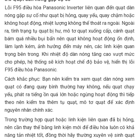
Lỗi F95 điều hòa Panasonic Inverter liên quan đến quạt dàn
nóng gặp sự cố như quạt bị hỏng, quay yếu, quay chậm hoặc
không hoạt động, nhiệt lượng không thể thoát ra ngoài. Ngoài
ra, tình trạng tụ quạt bị hư, mô tơ quạt xuống cấp, cánh quạt
bám quá nhiều bụi bẩn nên quạt không hoạt động ổn định,
làm lạnh kém, ảnh hưởng đến máy nén, các linh kiện quan
trọng bên trong. Khi nhiệt độ dàn nóng tăng cao vượt mức
cho phép, hệ thống sẽ kích hoạt chế độ bảo vệ, hiển thị lỗi
F95 điều hòa Panasonic.
Cách khắc phục: Bạn nên kiểm tra xem quạt dàn nóng xem
quạt có đang quay bình thường hay không, nếu quạt chạy
yếu, phát ra tiếng ồn quá lớn hoặc ngừng hoạt động thì tiếp
theo nên kiểm tra thêm tụ quạt, mô tơ quạt để xác định
nguyên nhân chính xác.
Trong trường hợp quạt hoặc linh kiện liên quan đã bị hỏng,
nên cần thay thế bằng linh kiện mới để điều hòa luôn có khả
năng tản nhiệt tốt, đồng thời hãy thường xuyên vệ sinh quạt