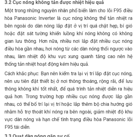
3.2 Cục nóng không tản được nhiệt hiệu quả
Một trong những nguyên nhân phổ biến làm cho lỗi F95 điều
hòa Panasonic Inverter là cục nóng không thể tản nhiệt ra
bên ngoài do dàn nóng lắp đặt ở vị trí quá chật hẹp, bí gió
hoặc đặt sát tường khiến luồng khí nóng không có không
gian lưu thông. Hơn nữa, nhiều nơi lắp đặt nhiều cục nóng
điều hòa gần nhau, hơi nóng từ các dàn nóng thổi ngược vào
nhau, làm nhiệt độ khu vực xung quanh tăng cao nên hệ
thống tản nhiệt hoạt động kém hiệu quả.
Cách khắc phục: Bạn nên kiểm tra lại vị trí lắp đặt cục nóng,
nên ưu tiên đặt thiết bị ở nơi thông thoáng, rộng rãi, để lưu
thông không khí tốt nhất, để quá trình tản nhiệt diễn ra hiệu
quả hơn. Trong trường hợp nhiều cục nóng được lắp gần
nhau, có thể bố trí lại vị trí hoặc lắp thêm bộ chia hướng gió
nhằm hỗ trợ thoát khí nóng ra bên ngoài, giảm nhiệt độ khu
vực dàn nóng và hạn chế tình trạng điều hòa Panasonic lỗi
F95 tái diễn.
3.3 Quạt dàn nóng gặp sự cố