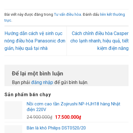
Bài viết này được đăng trong
Tư vấn điều hòa
. Đánh dấu
liên kết thường
trực
.
Hướng dẫn cách vệ sinh cục
Cách chỉnh điều hòa Casper
nóng điều hòa Panasonic đơn
cho lạnh nhanh, hiệu quả, tiết
giản, hiệu quả tại nhà
kiệm điện năng
Để lại một bình luận
Bạn phải
đăng nhập
để gửi bình luận.
Sản phẩm bán chạy
Nồi cơm cao tần Zojirushi NP-HJH18 hàng Nhật
điện 220V
Giá
Giá
24.900.000
17.500.000
₫
₫
gốc
hiện
Bàn là khô Philips DST0520/20
là:
tại