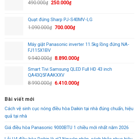
Giá
Giá
490.000
250.000
24.900.000₫.
là:
₫
₫
gốc
hiện
17.500.000₫.
là:
tại
Quạt đứng Sharp PJ-S40MV-LG
490.000₫.
là:
Giá
Giá
1.090.000
700.000
₫
₫
250.000₫.
gốc
hiện
là:
tại
Máy giặt Panasonic inverter 11.5kg lồng đứng NA-
1.090.000₫.
là:
FJ115X1BV
700.000₫.
Giá
Giá
9.940.000
8.890.000
₫
₫
gốc
hiện
Smart Tivi Samsung QLED Full HD 43 inch
là:
tại
QA43Q5FAAKXXV
9.940.000₫.
là:
Giá
Giá
8.990.000
6.410.000
₫
₫
8.890.000₫.
gốc
hiện
là:
tại
Bài viết mới
8.990.000₫.
là:
Cách vệ sinh cục nóng điều hòa Daikin tại nhà đúng chuẩn, hiệu
6.410.000₫.
quả tại nhà
Giá điều hòa Panasonic 9000BTU 1 chiều mới nhất năm 2026
Lỗi U4 điều hòa Daikin là gì? Nguyên nhân, cách khắc phục hiệu